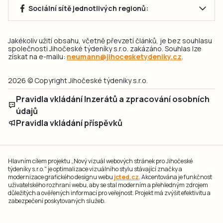
Sociální sítě jednotlivých regionů:
Jakékoliv užití obsahu, včetně převzetí článků, je bez souhlasu
společnosti Jihočeské týdeníky s.r.o. zakázáno. Souhlas lze
získat na e-mailu:
neumann@jihocesketydeniky.cz
.
2026 © Copyright Jihočeské týdeníky s.r.o.
Pravidla vkládání Inzerátů a zpracování osobních
údajů
Pravidla vkládání příspěvků
Hlavním cílem projektu „Nový vizuál webových stránek pro Jihočeské
týdeníky s.r.o." je optimalizace vizuálního stylu stávající značky a
modernizace grafického designu webu
jcted.cz
. Akcentována je funkčnost
uživatelského rozhraní webu, aby se stal moderním a přehledným zdrojem
důležitých a ověřených informací pro veřejnost. Projekt má zvýšit efektivitu a
zabezpečení poskytovaných služeb.