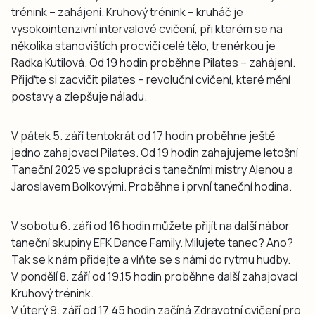
trénink – zahájení. Kruhový trénink – kruháč je
vysokointenzivní intervalové cvičení, při kterém se na
několika stanovištích procvičí celé tělo, trenérkou je
Radka Kutilová. Od 19 hodin proběhne Pilates – zahájení.
Přijďte si zacvičit pilates – revoluční cvičení, které mění
postavy a zlepšuje náladu.
V pátek 5. září tentokrát od 17 hodin proběhne ještě
jedno zahajovací Pilates. Od 19 hodin zahajujeme letošní
Taneční 2025 ve spolupráci s tanečními mistry Alenou a
Jaroslavem Bolkovými. Proběhne i první taneční hodina.
V sobotu 6. září od 16 hodin můžete přijít na další nábor
taneční skupiny EFK Dance Family. Milujete tanec? Ano?
Tak se k nám přidejte a vlňte se s námi do rytmu hudby.
V pondělí 8. září od 19.15 hodin proběhne další zahajovací
Kruhový trénink.
V úterý 9. září od 17.45 hodin začíná Zdravotní cvičení pro