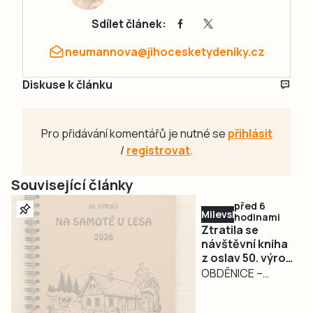
Sdílet článek:
neumannova@jihocesketydeniky.cz
Diskuse k článku
Pro přidávání komentářů je nutné se
přihlásit
/
registrovat
.
Související články
před 6
Milevsko
hodinami
Ztratila se
návštěvní kniha
z oslav 50. výročí
filmu Na samotě
OBDĚNICE –
u lesa.
Nepříjemná
Pořadatelé prosí
událost