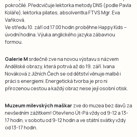
pokročilé. Předcvičuje lektorka metody DNS (podle Pavla
Koláře), lektorka pilates, absolventka FTVS Mgr. Eva
Vaňková.
Ve středu 10. září od 17.00 hodin proběhne Happy Kids –
úvodní hodina. Výuka anglického jazyka zábavnou
formou.
Galerie M
srdečně zve na novou výstavu s názvem
Andělské obrazy, která potrvá až do 19. září. Ivana
Nováková z Jižních Čech se od dětství věnuje malbě i
práci s energiemi. Energetická tvorba je pro ni
přirozenou cestou a každý obraz nese její osobní otisk.
Muzeum milevských maškar
zve do muzea bez davů za
nevšedním zážitkem! Otevřeno Út-Pá vždy od 9-12 a 13-
17 hodin, v sobotu od 9-12 hodin a ve státní svátky vždy
od 13-17 hodin.