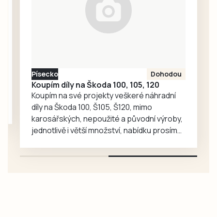
Ředitelka odboru
komunikace Nela
Friebová
odpověděla.
Písecko
Dohodou
Koupím díly na Škoda 100, 105, 120
Koupím na své projekty veškeré náhradní
díly na Škoda 100, Š105, Š120, mimo
karosářských, nepoužité a původní výroby,
jednotlivě i větší množství, nabídku prosím
pouze na e-mail: svorpi@seznam.cz.