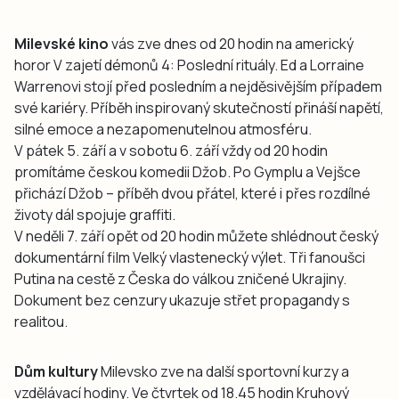
Milevské kino
vás zve dnes od 20 hodin na americký
horor V zajetí démonů 4: Poslední rituály. Ed a Lorraine
Warrenovi stojí před posledním a nejděsivějším případem
své kariéry. Příběh inspirovaný skutečností přináší napětí,
silné emoce a nezapomenutelnou atmosféru.
V pátek 5. září a v sobotu 6. září vždy od 20 hodin
promítáme českou komedii Džob. Po Gymplu a Vejšce
přichází Džob – příběh dvou přátel, které i přes rozdílné
životy dál spojuje graffiti.
V neděli 7. září opět od 20 hodin můžete shlédnout český
dokumentární film Velký vlastenecký výlet. Tři fanoušci
Putina na cestě z Česka do válkou zničené Ukrajiny.
Dokument bez cenzury ukazuje střet propagandy s
realitou.
Dům kultury
Milevsko zve na další sportovní kurzy a
vzdělávací hodiny. Ve čtvrtek od 18.45 hodin Kruhový