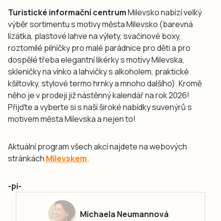
Turistické informační centrum
Milevsko nabízí velký
výběr sortimentu s motivy města Milevsko (barevná
lízátka, plastové lahve na výlety, svačinové boxy,
roztomilé pilníčky pro malé parádnice pro děti a pro
dospělé třeba elegantní likérky s motivy Milevska,
skleničky na vínko a lahvičky s alkoholem, praktické
kšiltovky, stylové termo hrnky a mnoho dalšího). Kromě
něho je v prodeji již nástěnný kalendář na rok 2026!
Přijďte a vyberte si s naší široké nabídky suvenýrů s
motivem města Milevska a nejen to!
Aktuální program všech akcí najdete na webových
stránkách
Milevskem
.
-pi-
Michaela Neumannová