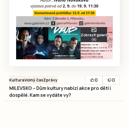
Zobrazit galerii
(9)
0
0
Kultura
Volný čas
Zprávy
MILEVSKO – Dům kultury nabízí akce pro děti i
dospělé. Kam se vydáte vy?