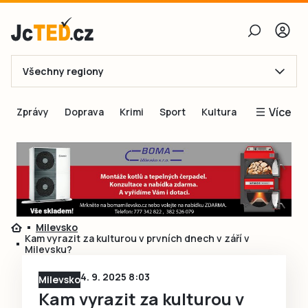
Všechny regiony
E-mail
Více
Zprávy
Doprava
Krimi
Sport
Kultura
Heslo
Blogy
Obnovit heslo
Inspirace
Čtenáři píší
Přihlásit se
Speciální přílohy
Milevsko
Přihlásit se přes Facebook
Inzerce
Kam vyrazit za kulturou v prvních dnech v září v
Milevsku?
Ještě nemám účet, chci se
Registrovat
4. 9. 2025 8:03
Milevsko
Kam vyrazit za kulturou v