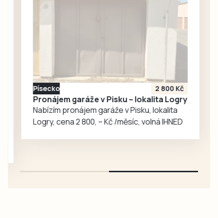
nejen náhodně
přítomen americký
velvyslanec
Nicholas Merrick,
který tuto
památku obdivuje
a opakovaně už do
Písecko
2 800 Kč
Vyššího Brodu
Pronájem garáže v Pisku – lokalita Logry
zavítal, ale i
Nabízím pronájem garáže v Pisku, lokalita
geofyzik a
Logry, cena 2 800, – Kč /měsíc, volná IHNED
badatel…