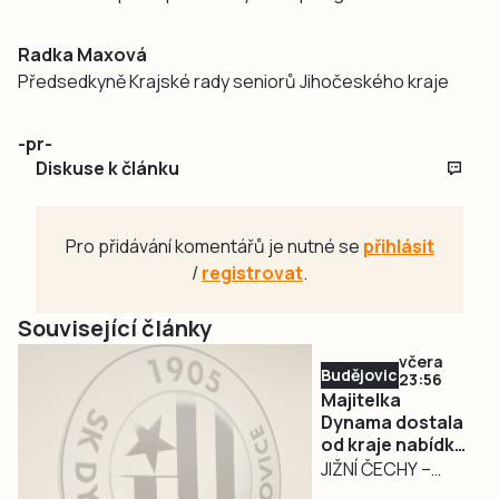
Radka Maxová
Předsedkyně Krajské rady seniorů Jihočeského kraje
-pr-
Diskuse k článku
Pro přidávání komentářů je nutné se
přihlásit
/
registrovat
.
Související články
včera
Budějovicko
23:56
Majitelka
Dynama dostala
od kraje nabídku
na odkup akcií za
JIŽNÍ ČECHY –
32,55 milionu
Jihočeský kraj ve