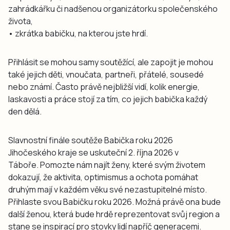
zahrádkářku či nadšenou organizátorku společenského
života,
• zkrátka babičku, na kterou jste hrdí.
Přihlásit se mohou samy soutěžící, ale zapojit je mohou
také jejich děti, vnoučata, partneři, přátelé, sousedé
nebo známí. Často právě nejbližší vidí, kolik energie,
laskavosti a práce stojí za tím, co jejich babička každý
den dělá.
Slavnostní finále soutěže Babička roku 2026
Jihočeského kraje se uskuteční 2. října 2026 v
Táboře. Pomozte nám najít ženy, které svým životem
dokazují, že aktivita, optimismus a ochota pomáhat
druhým mají v každém věku své nezastupitelné místo.
Přihlaste svou Babičku roku 2026. Možná právě ona bude
další ženou, která bude hrdě reprezentovat svůj region a
stane se inspirací pro stovky lidí napříč generacemi.