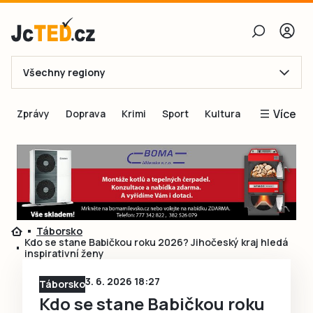
Všechny regiony
E-mail
Více
Zprávy
Doprava
Krimi
Sport
Kultura
Heslo
Blogy
Obnovit heslo
Inspirace
Čtenáři píší
Přihlásit se
Speciální přílohy
Táborsko
Přihlásit se přes Facebook
Inzerce
Kdo se stane Babičkou roku 2026? Jihočeský kraj hledá
inspirativní ženy
Ještě nemám účet, chci se
Registrovat
3. 6. 2026 18:27
Táborsko
Kdo se stane Babičkou roku