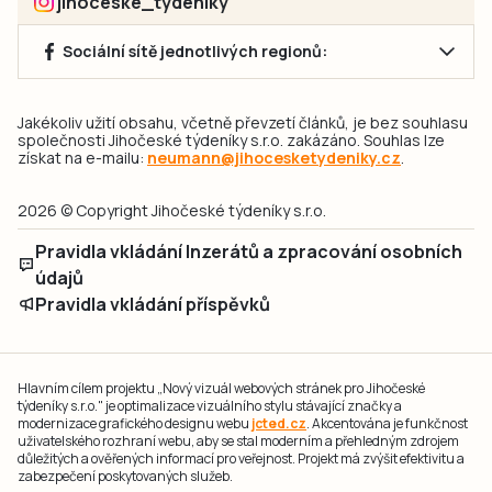
jihoceske_tydeniky
Sociální sítě jednotlivých regionů:
Jakékoliv užití obsahu, včetně převzetí článků, je bez souhlasu
společnosti Jihočeské týdeníky s.r.o. zakázáno. Souhlas lze
získat na e-mailu:
neumann@jihocesketydeniky.cz
.
2026 © Copyright Jihočeské týdeníky s.r.o.
Pravidla vkládání Inzerátů a zpracování osobních
údajů
Pravidla vkládání příspěvků
Hlavním cílem projektu „Nový vizuál webových stránek pro Jihočeské
týdeníky s.r.o." je optimalizace vizuálního stylu stávající značky a
modernizace grafického designu webu
jcted.cz
. Akcentována je funkčnost
uživatelského rozhraní webu, aby se stal moderním a přehledným zdrojem
důležitých a ověřených informací pro veřejnost. Projekt má zvýšit efektivitu a
zabezpečení poskytovaných služeb.