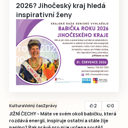
2026? Jihočeský kraj hledá
inspirativní ženy
2
0
Kultura
Volný čas
Zprávy
JIŽNÍ ČECHY – Máte ve svém okolí babičku, která
rozdává energii, inspiruje ostatní a stále žije
naplno? Pak právě pro ni je určena soutěž