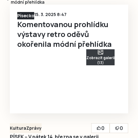
módní přehlídka
15. 3. 2025 8:47
Písecko
Komentovanou prohlídku
výstavy retro oděvů
okořenila módní přehlídka
Zobrazit galerii
(13)
0
0
Kultura
Zprávy
PÍSEK – V pátek 14. března se v galerii