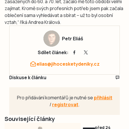
zasazených do 60. a 70. let, začalo mě toto období velmi
zajímat. Kromě svých profesních potřeb jsem pak začala
oblečení sama vyhledávat a sbírat – už to byl osobní
vztah,“ říká Andrea Králová.
Petr Eliáš
Sdílet článek:
elias@jihocesketydeniky.cz
Diskuse k článku
Pro přidávání komentářů je nutné se
přihlásit
/
registrovat
.
Související články
před 24