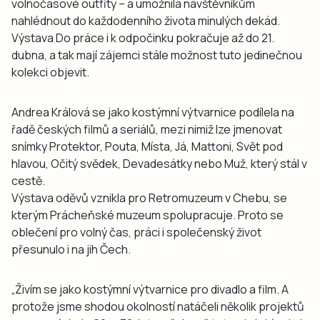
volnočasové outfity – a umožnila návštěvníkům
nahlédnout do každodenního života minulých dekád.
Výstava Do práce i k odpočinku pokračuje až do 21.
dubna, a tak mají zájemci stále možnost tuto jedinečnou
kolekci objevit.
Andrea Králová se jako kostýmní výtvarnice podílela na
řadě českých filmů a seriálů, mezi nimiž lze jmenovat
snímky Protektor, Pouta, Místa, Já, Mattoni, Svět pod
hlavou, Očitý svědek, Devadesátky nebo Muž, který stál v
cestě.
Výstava oděvů vznikla pro Retromuzeum v Chebu, se
kterým Prácheňské muzeum spolupracuje. Proto se
oblečení pro volný čas, práci i společenský život
přesunulo i na jih Čech.
„Živím se jako kostýmní výtvarnice pro divadlo a film. A
protože jsme shodou okolností natáčeli několik projektů