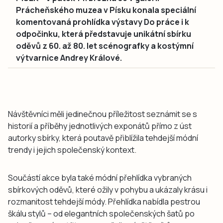
Prácheňského muzea v Písku konala speciální
komentovaná prohlídka výstavy Do práce i k
odpočinku, která představuje unikátní sbírku
oděvů z 60. až 80. let scénografky a kostýmní
výtvarnice Andrey Králové.
Návštěvníci měli jedinečnou příležitost seznámit se s
historií a příběhy jednotlivých exponátů přímo z úst
autorky sbírky, která poutavě přiblížila tehdejší módní
trendy i jejich společenský kontext.
Součástí akce byla také módní přehlídka vybraných
sbírkových oděvů, které ožily v pohybu a ukázaly krásu i
rozmanitost tehdejší módy. Přehlídka nabídla pestrou
škálu stylů – od elegantních společenských šatů po