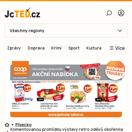
Všechny regiony
E-mail
Více
Zprávy
Doprava
Krimi
Sport
Kultura
Heslo
Blogy
Obnovit heslo
Inspirace
Čtenáři píší
Přihlásit se
Speciální přílohy
Přihlásit se přes Facebook
Inzerce
Ještě nemám účet, chci se
Registrovat
Písecko
Komentovanou prohlídku výstavy retro oděvů okořenila