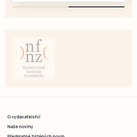
O vydavatelství
Naše noviny
Předplatné tištěných novin