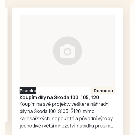
prostor pro
kamarádského
každodenní
škádlení
setkávání,
medvědích přátel
odpočinek i
Joeyho a
společné aktivity.
Chandlera má v
táborské
zoologické
zahradě velký
ohlas. Zájem o
medvědy baribaly
vzrostl. Zoo se
proto rozhodla, že
Písecko
Dohodou
je zájemcům
Koupím díly na Škoda 100, 105, 120
představí
Koupím na své projekty veškeré náhradní
mnohem…
díly na Škoda 100, Š105, Š120, mimo
karosářských, nepoužité a původní výroby,
jednotlivě i větší množství, nabídku prosím
pouze na e-mail: svorpi@seznam.cz.