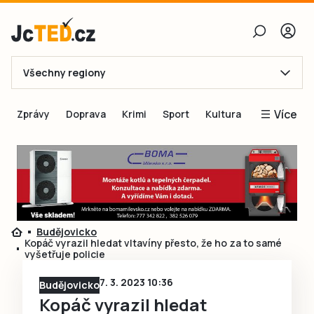
Všechny regiony
E-mail
Více
Zprávy
Doprava
Krimi
Sport
Kultura
Heslo
Blogy
Obnovit heslo
Inspirace
Čtenáři píší
Přihlásit se
Speciální přílohy
Budějovicko
Přihlásit se přes Facebook
Inzerce
Kopáč vyrazil hledat vltavíny přesto, že ho za to samé
vyšetřuje policie
Ještě nemám účet, chci se
Registrovat
7. 3. 2023 10:36
Budějovicko
Kopáč vyrazil hledat