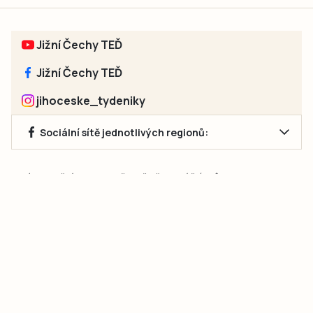
Jižní Čechy TEĎ
Jižní Čechy TEĎ
jihoceske_tydeniky
Sociální sítě jednotlivých regionů:
Jakékoliv užití obsahu, včetně převzetí článků, je bez souhlasu
společnosti Jihočeské týdeníky s.r.o. zakázáno. Souhlas lze
získat na e-mailu:
neumann@jihocesketydeniky.cz
.
2026 © Copyright Jihočeské týdeníky s.r.o.
Pravidla vkládání Inzerátů a zpracování osobních
údajů
Pravidla vkládání příspěvků