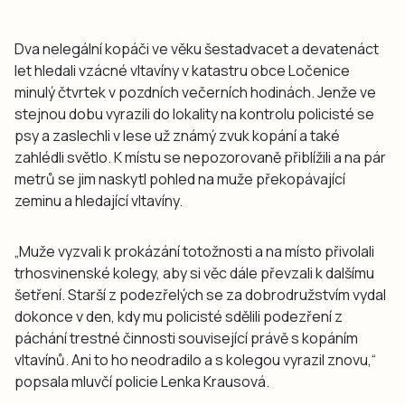
Dva nelegální kopáči ve věku šestadvacet a devatenáct
let hledali vzácné vltavíny v katastru obce Ločenice
minulý čtvrtek v pozdních večerních hodinách. Jenže ve
stejnou dobu vyrazili do lokality na kontrolu policisté se
psy a zaslechli v lese už známý zvuk kopání a také
zahlédli světlo. K místu se nepozorovaně přiblížili a na pár
metrů se jim naskytl pohled na muže překopávající
zeminu a hledající vltavíny.
„Muže vyzvali k prokázání totožnosti a na místo přivolali
trhosvinenské kolegy, aby si věc dále převzali k dalšímu
šetření. Starší z podezřelých se za dobrodružstvím vydal
dokonce v den, kdy mu policisté sdělili podezření z
páchání trestné činnosti související právě s kopáním
vltavínů. Ani to ho neodradilo a s kolegou vyrazil znovu,“
popsala mluvčí policie Lenka Krausová.