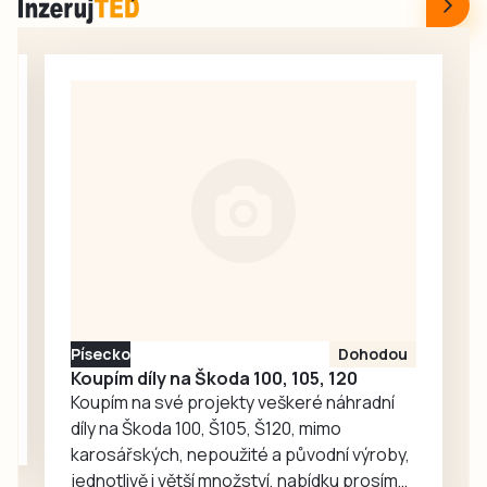
i riziko vysokého
krajského
krevního tlaku,
integrovaného
srdečně-cévních
dopravního
onemocnění nebo
systému IDESKA.
cévní mozkové
Ten přinesl mimo
příhody. Řada lidí
jiné sjednocení a
přitom o svém
úpravu ceníku
onemocnění
jízdného a tím
dlouhou dobu
začali senioři
vůbec neví. V…
starší 70 let platit
za cestování MHD.
To je předmětem
kritiky i v jiných
Písecko
Dohodou
městech. Český
Koupím díly na Škoda 100, 105, 120
Krumlov se…
Koupím na své projekty veškeré náhradní
díly na Škoda 100, Š105, Š120, mimo
karosářských, nepoužité a původní výroby,
jednotlivě i větší množství, nabídku prosím