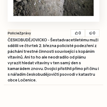
0
0
Policie
Zprávy
ČESKOBUDĚJOVICKO - Šestadvacetiletému muži
sdělili ve čtvrtek 2. března policisté podezření z
páchání trestné činnosti související s kopáním
vltavínů. Ani to ho ale neodradilo od plánu
vyrazit hledat vltavíny v ten samý den s
kamarádem znovu. Dvojici přistihli přímo při činu i
s nářadím českobudějovičtí psovodi v katastru
obce Ločenice.