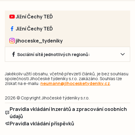
Jižní Čechy TEĎ
Jižní Čechy TEĎ
jihoceske_tydeniky
Sociální sítě jednotlivých regionů:
Jakékoliv užití obsahu, včetně převzetí článků, je bez souhlasu
společnosti Jihočeské týdeníky s.r.o. zakázáno. Souhlas lze
získat na e-mailu:
neumann@jihocesketydeniky.cz
.
2026 © Copyright Jihočeské týdeníky s.r.o.
Pravidla vkládání Inzerátů a zpracování osobních
údajů
Pravidla vkládání příspěvků