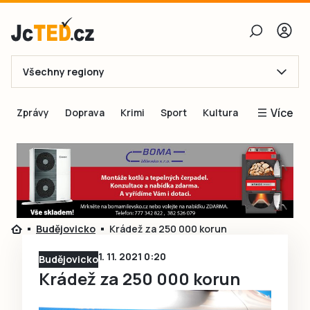
Všechny regiony
E-mail
Více
Zprávy
Doprava
Krimi
Sport
Kultura
Heslo
Blogy
Obnovit heslo
Inspirace
Čtenáři píší
Přihlásit se
Speciální přílohy
Budějovicko
Krádež za 250 000 korun
Přihlásit se přes Facebook
Inzerce
1. 11. 2021 0:20
Budějovicko
Ještě nemám účet, chci se
Registrovat
Krádež za 250 000 korun