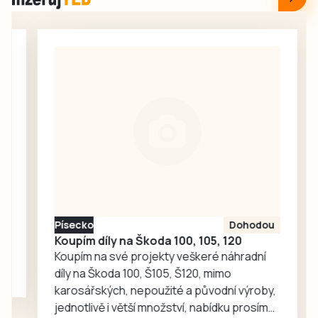
rekonstrukcí
novopečené
dvorek, který nyní
mamince a
nabízí
holčičce na
bezbariérový
čerpací stanici,
přístup, novou
krátce nato
dlažbu, lavičky i
asistovali u
květinovou
porodu chlapečka
výzdobu. Vznikl
jen…
tak příjemný
prostor pro
každodenní
setkávání,
odpočinek i
Písecko
Dohodou
společné aktivity.
Koupím díly na Škoda 100, 105, 120
Koupím na své projekty veškeré náhradní
díly na Škoda 100, Š105, Š120, mimo
karosářských, nepoužité a původní výroby,
jednotlivě i větší množství, nabídku prosím