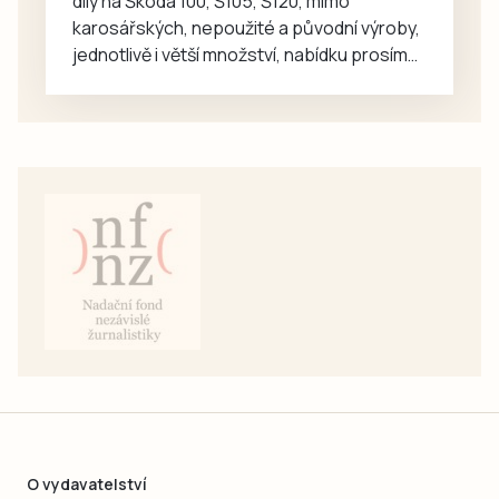
díly na Škoda 100, Š105, Š120, mimo
karosářských, nepoužité a původní výroby,
jednotlivě i větší množství, nabídku prosím
pouze na e-mail: svorpi@seznam.cz.
O vydavatelství