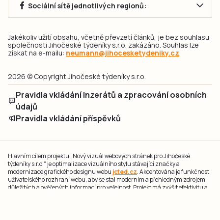
Sociální sítě jednotlivých regionů:
Jakékoliv užití obsahu, včetně převzetí článků, je bez souhlasu
společnosti Jihočeské týdeníky s.r.o. zakázáno. Souhlas lze
získat na e-mailu:
neumann@jihocesketydeniky.cz
.
2026 © Copyright Jihočeské týdeníky s.r.o.
Pravidla vkládání Inzerátů a zpracování osobních
údajů
Pravidla vkládání příspěvků
Hlavním cílem projektu „Nový vizuál webových stránek pro Jihočeské
týdeníky s.r.o." je optimalizace vizuálního stylu stávající značky a
modernizace grafického designu webu
jcted.cz
. Akcentována je funkčnost
uživatelského rozhraní webu, aby se stal moderním a přehledným zdrojem
důležitých a ověřených informací pro veřejnost. Projekt má zvýšit efektivitu a
zabezpečení poskytovaných služeb.
Projekt byl spolufinancován Evropskou unií z nástroje NextGenerationEU.