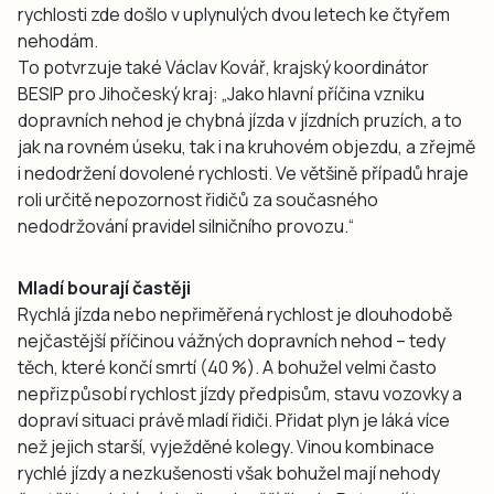
rychlosti zde došlo v uplynulých dvou letech ke čtyřem
nehodám.
To potvrzuje také Václav Kovář, krajský koordinátor
BESIP pro Jihočeský kraj: „Jako hlavní příčina vzniku
dopravních nehod je chybná jízda v jízdních pruzích, a to
jak na rovném úseku, tak i na kruhovém objezdu, a zřejmě
i nedodržení dovolené rychlosti. Ve většině případů hraje
roli určitě nepozornost řidičů za současného
nedodržování pravidel silničního provozu.“
Mladí bourají častěji
Rychlá jízda nebo nepřiměřená rychlost je dlouhodobě
nejčastější příčinou vážných dopravních nehod – tedy
těch, které končí smrtí (40 %). A bohužel velmi často
nepřizpůsobí rychlost jízdy předpisům, stavu vozovky a
dopraví situaci právě mladí řidiči. Přidat plyn je láká více
než jejich starší, vyježděné kolegy. Vinou kombinace
rychlé jízdy a nezkušenosti však bohužel mají nehody