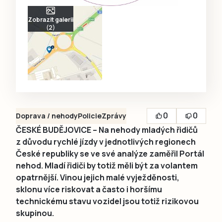
Zobrazit galerii
(2)
0
0
Doprava / nehody
Policie
Zprávy
ČESKÉ BUDĚJOVICE – Na nehody mladých řidičů
z důvodu rychlé jízdy v jednotlivých regionech
České republiky se ve své analýze zaměřil Portál
nehod. Mladí řidiči by totiž měli být za volantem
opatrnější. Vinou jejich malé vyježděnosti,
sklonu více riskovat a často i horšímu
technickému stavu vozidel jsou totiž rizikovou
skupinou.