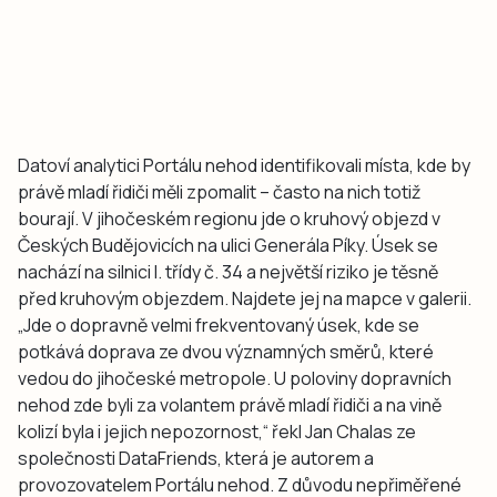
Datoví analytici Portálu nehod identifikovali místa, kde by
právě mladí řidiči měli zpomalit – často na nich totiž
bourají. V jihočeském regionu jde o kruhový objezd v
Českých Budějovicích na ulici Generála Píky. Úsek se
nachází na silnici I. třídy č. 34 a největší riziko je těsně
před kruhovým objezdem. Najdete jej na mapce v galerii.
„Jde o dopravně velmi frekventovaný úsek, kde se
potkává doprava ze dvou významných směrů, které
vedou do jihočeské metropole. U poloviny dopravních
nehod zde byli za volantem právě mladí řidiči a na vině
kolizí byla i jejich nepozornost,“ řekl Jan Chalas ze
společnosti DataFriends, která je autorem a
provozovatelem Portálu nehod. Z důvodu nepřiměřené