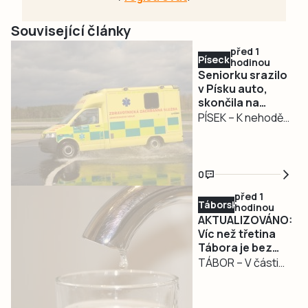
Související články
před 1
Písecko
hodinou
Seniorku srazilo
v Písku auto,
skončila na
chirurgii
PÍSEK – K nehodě
osobního auta a
chodkyně došlo ve
čtvrtek 6. srpna
0
dopoledne v
před 1
Kollárově ulici v
Táborsko
hodinou
Písku. Zraněná
AKTUALIZOVÁNO:
seniorka po
Víc než třetina
Tábora je bez
ošetření putovala
vody. Krizovou
TÁBOR – V části
do nemocnice.
situaci řeší i
Tábora přestala
nemocnice
téct voda. Na