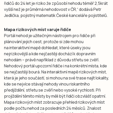
řidičů do 24 let je riziko že způsobí nehodu téměř 2,5krát
vyšší než je průměrná nehodovost v ČR,“ dodává Petr
Jedlička, pojistný matematik České kanceláře pojistitelů.
Mapa rizikových míst varuje řidiče
Portál nehod je užitečným nástrojem pro řidiče při
plánování jejich cest, protože si zde mohou
na interaktivní mapě dohledat, které úseky jsou
nejrizikovější a kde nejčastěji dochází k dopravním
nehodám – právě například z důvodu střetu se zvěří.
Nehodový portál upozorní řidiče i na konkrétní místa, kde
se nejčastěji bourá. Na interaktivní mapě rizikových míst,
která je jeho součástí, si mohou na své trase najít lokality,
kde se nejvíce stávají nehody vinou riskantního
předjíždění, střetu se zvěří nebo vysoké rychlosti. Při
projíždění těmito místy by měli být řidiči obzvlášť opatrní.
Mapa rizikových míst zobrazuje přehled rizikových míst
podle počtu nehod za posledních 24 měsíců. Znalost