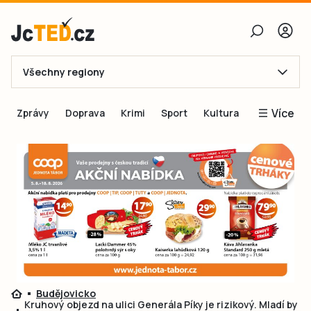
Všechny regiony
E-mail
Více
Zprávy
Doprava
Krimi
Sport
Kultura
Heslo
Blogy
Obnovit heslo
Inspirace
Čtenáři píší
Přihlásit se
Speciální přílohy
Přihlásit se přes Facebook
Inzerce
Ještě nemám účet, chci se
Registrovat
Budějovicko
Kruhový objezd na ulici Generála Píky je rizikový. Mladí by