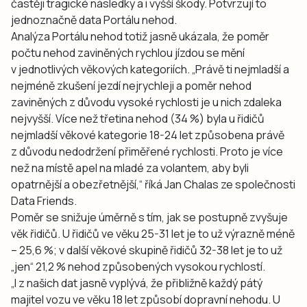
častěji tragické následky a i vyšší škody. Potvrzují to
jednoznačně data Portálu nehod.
Analýza Portálu nehod totiž jasně ukázala, že poměr
počtu nehod zaviněných rychlou jízdou se mění
v jednotlivých věkových kategoriích. „Právě ti nejmladší a
nejméně zkušení jezdí nejrychleji a poměr nehod
zaviněných z důvodu vysoké rychlosti je u nich zdaleka
nejvyšší. Více než třetina nehod (34 %) byla u řidičů
nejmladší věkové kategorie 18-24 let způsobena právě
z důvodu nedodržení přiměřené rychlosti. Proto je více
než na místě apel na mladé za volantem, aby byli
opatrnější a obezřetnější,“ říká Jan Chalas ze společnosti
Data Friends.
Poměr se snižuje úměrně s tím, jak se postupně zvyšuje
věk řidičů. U řidičů ve věku 25-31 let je to už výrazně méně
– 25,6 %; v další věkové skupině řidičů 32-38 let je to už
„jen“ 21,2 % nehod způsobených vysokou rychlostí.
„I z našich dat jasně vyplývá, že přibližně každý pátý
majitel vozu ve věku 18 let způsobí dopravní nehodu. U