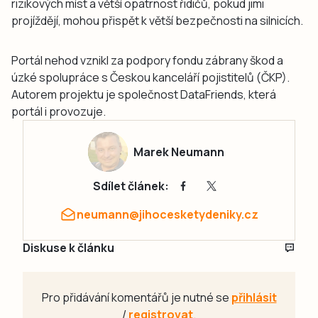
rizikových míst a větší opatrnost řidičů, pokud jimi
projíždějí, mohou přispět k větší bezpečnosti na silnicích.
Portál nehod vznikl za podpory fondu zábrany škod a
úzké spolupráce s Českou kanceláří pojistitelů (ČKP).
Autorem projektu je společnost DataFriends, která
portál i provozuje.
Marek Neumann
Sdílet článek:
neumann@jihocesketydeniky.cz
Diskuse k článku
Pro přidávání komentářů je nutné se
přihlásit
/
registrovat
.