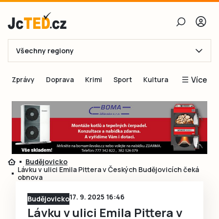
Všechny regiony
E-mail
Více
Zprávy
Doprava
Krimi
Sport
Kultura
Heslo
Blogy
Obnovit heslo
Inspirace
Čtenáři píší
Přihlásit se
Speciální přílohy
Budějovicko
Přihlásit se přes Facebook
Inzerce
Lávku v ulici Emila Pittera v Českých Budějovicích čeká
obnova
Ještě nemám účet, chci se
Registrovat
17. 9. 2025 16:46
Budějovicko
Lávku v ulici Emila Pittera v