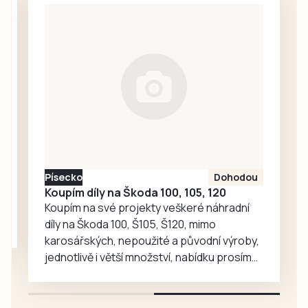
Jednoduchý
milionu korun.
způsob, jak
zužitkovat
přebytek jablek a
zároveň si
připomenout
dětství a vůně
domova. Skvělý
teplý i studený, k
obědu i ke
vzpomínání.
Písecko
Dohodou
Koupím díly na Škoda 100, 105, 120
Koupím na své projekty veškeré náhradní
díly na Škoda 100, Š105, Š120, mimo
karosářských, nepoužité a původní výroby,
jednotlivě i větší množství, nabídku prosím
pouze na e-mail: svorpi@seznam.cz.