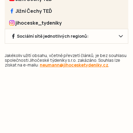
Jižní Čechy TEĎ
jihoceske_tydeniky
Sociální sítě jednotlivých regionů:
Jakékoliv užití obsahu, včetně převzetí článků, je bez souhlasu
společnosti Jihočeské týdeníky s.r.o. zakázáno. Souhlas lze
získat na e-mailu:
neumann@jihocesketydeniky.cz
.
2026 © Copyright Jihočeské týdeníky s.r.o.
Pravidla vkládání Inzerátů a zpracování osobních
údajů
Pravidla vkládání příspěvků
Hlavním cílem projektu „Nový vizuál webových stránek pro Jihočeské
týdeníky s.r.o." je optimalizace vizuálního stylu stávající značky a