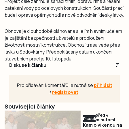
Projekt dále zahrnuje sanaci trhlin, opravu říms a řešení
zatékání vody po ocelových konstrukcích. Součástí prací
bude i oprava opěrných zdí a nové odvodnění desky lávky.
Obnova je dlouhodobě plánovaná a jejím hlavním účelem
je zajištění bezpečnosti uživatelů a prodloužení
životnosti mostní konstrukce. Obchozí trasa vede přes
lávku u Sodovkárny. Předpokládaný datum ukončení
stavebních prací je 10. listopadu.
Diskuse k článku
Pro přidávání komentářů je nutné se
přihlásit
/
registrovat
.
Související články
před 4
Písecko
minutami
Kam o víkendu na