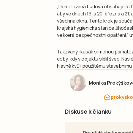
„Demolovaná budova obsahuje azb
aby ve dnech 19. a 20. března a 21
všechna okna. Tento krok je součás
Krajská hygienická stanice Jihočes
veškerá bezpečnostní opatření,“ u
Takzvaný likusák si mohou pamatova
doby, kdy v objektu sídlil švec. Nás
hlavně kvůli použitému stavebnímu ma
Monika Prokýškov
prokysko
Diskuse k článku
Pro přidávání komentář