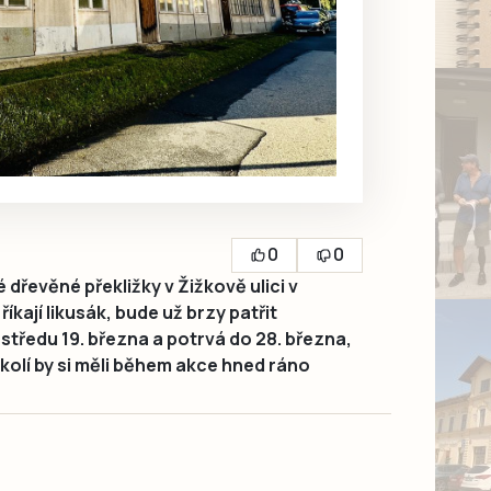
0
0
dřevěné překližky v Žižkově ulici v
íkají likusák, bude už brzy patřit
středu 19. března a potrvá do 28. března,
okolí by si měli během akce hned ráno