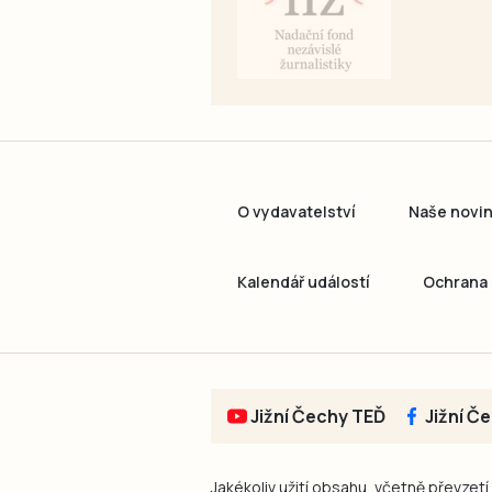
O vydavatelství
Naše novi
Kalendář událostí
Ochrana 
Jižní Čechy TEĎ
Jižní Č
Jakékoliv užití obsahu, včetně převzetí