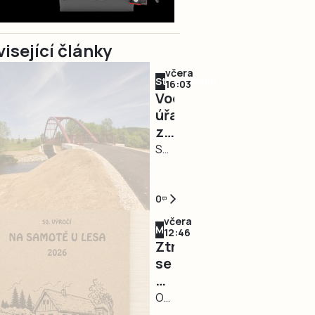
isející články
včera
Strakonicko
16:03
Vodoprávní
úřad
zakázal
odběr
STRAKONICKO
povrchových
– V
vod
reakci
na
na
0
Strakonicku
současné
včera
Milevsko
hydrologické
12:46
Ztratila
podmínky
se
vydal
návštěvní
Městský
kniha
OBDĚNICE
úřad
z
–