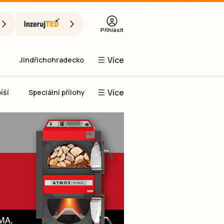
Přihlásit
Více
Jindřichohradecko
Více
íší
Speciální přílohy
Prachaticko
Inzerce
Obnovit heslo
řihlásit se
it se přes Facebook
čet, chci se
Registrovat