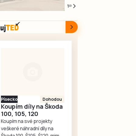
pátek
1.
s
na
1
7.
srpna.
účinností
jaře
srpna
Ze
od
Správa
byly
stolku
8.
železnic
za
ve
srpna
informovala
účasti
VIP
informovala
o
řady
stánku,
tisková
červnovém
významných
kam
mluvčí
startu
hostů
měli
města
rekonstrukce
slavnostně
přístup
Markéta
nádražní
otevřeny
jen
Bučoková.
budovy
nové
hosté
v Táboře.
fotbalové
a
Začal
kabiny,
organizátoři,
Písecko
Dohodou
srpen
které
zmizela
Koupím díly na Škoda
a
budou
návštěvní
100, 105, 120
neděje
sloužit
kniha,
Koupím na své projekty
se
místním
do
veškeré náhradní díly na
nic.
fotbalistům
níž
Škoda 100, Š105, Š120, mimo