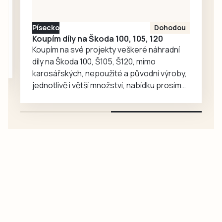
semafory. Opravy
mají podle plánu
Písecko
Dohodou
trvat až do 28.
Koupím díly na Škoda 100, 105, 120
listopadu.
Koupím na své projekty veškeré náhradní
díly na Škoda 100, Š105, Š120, mimo
karosářských, nepoužité a původní výroby,
jednotlivě i větší množství, nabídku prosím
pouze na e-mail: svorpi@seznam.cz.