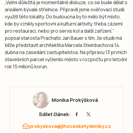
„Velmi důležitá je momentálně diskuze, co se bude dělat s
areálem bývalé střelnice. Připravili jsme ověřovací studii
využití této lokality. Do budoucna by to mělo být místo,
kde by vznikly sportovní a kulturní aktivity, třeba zázemí
pro restauraci, nebo pro servis kol a další zařízení,“
popsal starosta Prachatic Jan Bauer s tím, že studii má
blíže představit architektka Marcela Steinbachová 14.
dubna na zasedání zastupitelstva. Na přípravu 13 prvních
stavebních parcel vyčlenilo město v rozpočtu pro letošní
rok 15 milionů korun.
Monika Prokýšková
Sdílet článek:
prokyskova@jihocesketydeniky.cz