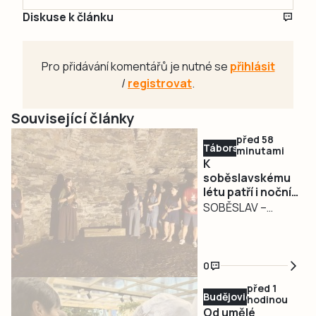
Diskuse k článku
Pro přidávání komentářů je nutné se
přihlásit
/
registrovat
.
Související články
před 58
Táborsko
minutami
K
soběslavskému
létu patří i noční
výpravy za
SOBĚSLAV –
místními
Večer ve středu 5.
pověstmi
srpna se před
infocentrem ve
0
staré radnicí na
před 1
soběslavském
Budějovicko
hodinou
náměstí Republiky
Od umělé