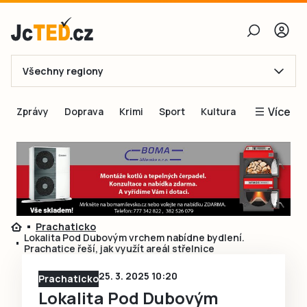
Všechny regiony
E-mail
Více
Zprávy
Doprava
Krimi
Sport
Kultura
Heslo
Blogy
Obnovit heslo
Inspirace
Čtenáři píší
Přihlásit se
Speciální přílohy
Prachaticko
Přihlásit se přes Facebook
Inzerce
Lokalita Pod Dubovým vrchem nabídne bydlení.
Prachatice řeší, jak využít areál střelnice
Ještě nemám účet, chci se
Registrovat
25. 3. 2025 10:20
Prachaticko
Lokalita Pod Dubovým