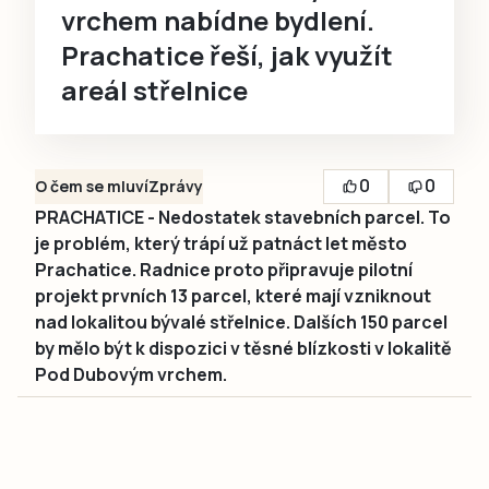
vrchem nabídne bydlení.
Prachatice řeší, jak využít
areál střelnice
0
0
O čem se mluví
Zprávy
PRACHATICE - Nedostatek stavebních parcel. To
je problém, který trápí už patnáct let město
Prachatice. Radnice proto připravuje pilotní
projekt prvních 13 parcel, které mají vzniknout
nad lokalitou bývalé střelnice. Dalších 150 parcel
by mělo být k dispozici v těsné blízkosti v lokalitě
Pod Dubovým vrchem.