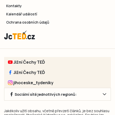
Kontakty
Kalendář událostí
Ochrana osobních údajů
Jižní Čechy TEĎ
Jižní Čechy TEĎ
jihoceske_tydeniky
Sociální sítě jednotlivých regionů:
Jakékoliv užití obsahu, včetně převzetí článků, je bez souhlasu
společnosti Jihočeské týdeníky s.r.o. zakázáno. Souhlas lze