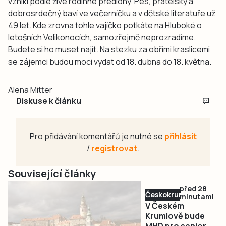
vznikl podle živé rodinné předlohy. Pes, přátelský a
dobrosrdečný baví ve večerníčku a v dětské literatuře už
49 let. Kde zrovna tohle vajíčko potkáte na Hluboké o
letošních Velikonocích, samozřejmě neprozradíme.
Budete si ho muset najít. Na stezku za obřími kraslicemi
se zájemci budou moci vydat od 18. dubna do 18. května.
Alena Mitter
Diskuse k článku
Pro přidávání komentářů je nutné se
přihlásit
/
registrovat
.
Související články
před 28
Českokrumlovsko
minutami
V Českém
Krumlově bude
MHD pro seniory