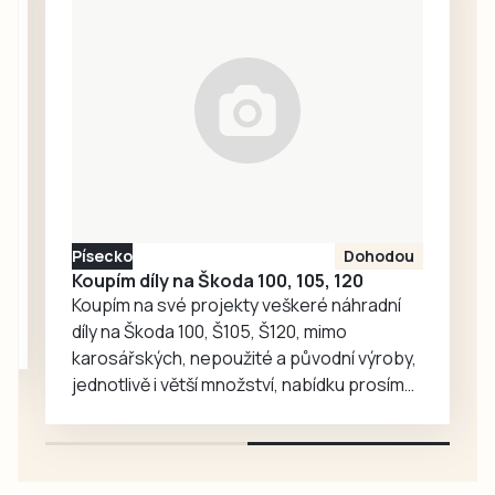
stroje, autonomní
havárií
technologie,
společnosti
digitální řešení pro
ČEVAK, voda byla
precizní
kolem půl osmé
hospodaření a
večer znovu
inovace v oblasti
spuštěna.
potravinářské
výroby.
Písecko
Dohodou
Koupím díly na Škoda 100, 105, 120
Koupím na své projekty veškeré náhradní
díly na Škoda 100, Š105, Š120, mimo
karosářských, nepoužité a původní výroby,
jednotlivě i větší množství, nabídku prosím
pouze na e-mail: svorpi@seznam.cz.