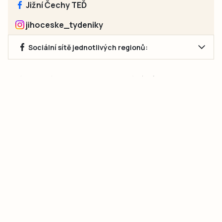
Jižní Čechy TEĎ
jihoceske_tydeniky
Sociální sítě jednotlivých regionů:
Jakékoliv užití obsahu, včetně převzetí článků, je bez souhlasu
společnosti Jihočeské týdeníky s.r.o. zakázáno. Souhlas lze
získat na e-mailu:
neumann@jihocesketydeniky.cz
.
2026 © Copyright Jihočeské týdeníky s.r.o.
Pravidla vkládání Inzerátů a zpracování osobních
údajů
Pravidla vkládání příspěvků
Hlavním cílem projektu „Nový vizuál webových stránek pro Jihočeské
týdeníky s.r.o." je optimalizace vizuálního stylu stávající značky a
modernizace grafického designu webu
jcted.cz
. Akcentována je funkčnost