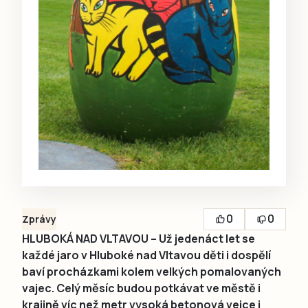
0
0
Zprávy
HLUBOKÁ NAD VLTAVOU – Už jedenáct let se
každé jaro v Hluboké nad Vltavou děti i dospělí
baví procházkami kolem velkých pomalovaných
vajec. Celý měsíc budou potkávat ve městě i
krajině víc než metr vysoká betonová vejce i