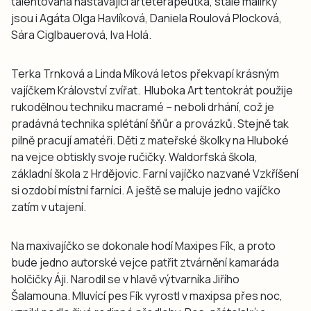
talentovaná nastávající arteterapeutka, stálé malířky
jsou i Agáta Olga Havlíková, Daniela Roulová Plocková,
Sára Ciglbauerová, Iva Holá.
Terka Trnková a Linda Míková letos překvapí krásným
vajíčkem Království zvířat. Hluboka Art tentokrát použije
rukodělnou techniku macramé – neboli drhání, což je
pradávná technika splétání šňůr a provázků. Stejně tak
pilně pracují amatéři. Děti z mateřské školky na Hluboké
na vejce obtiskly svoje ručičky. Waldorfská škola,
základní škola z Hrdějovic. Farní vajíčko nazvané Vzkříšení
si ozdobí místní farníci. A ještě se maluje jedno vajíčko
zatím v utajení.
Na maxivajíčko se dokonale hodí Maxipes Fík, a proto
bude jedno autorské vejce patřit ztvárnění kamaráda
holčičky Áji. Narodil se v hlavě výtvarníka Jiřího
Šalamouna. Mluvící pes Fík vyrostl v maxipsa přes noc,