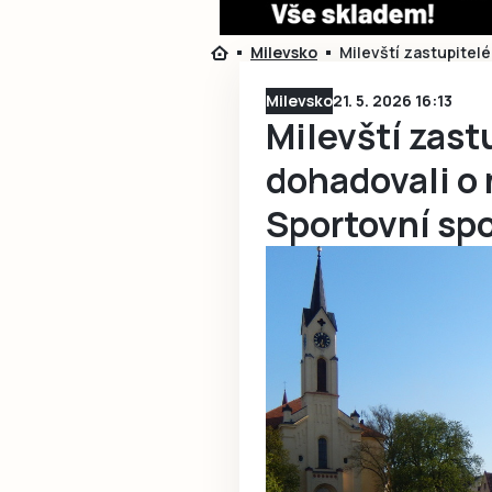
Milevsko
Milevští zastupitel
Milevsko
21. 5. 2026 16:13
Milevští zast
dohadovali o
Sportovní sp