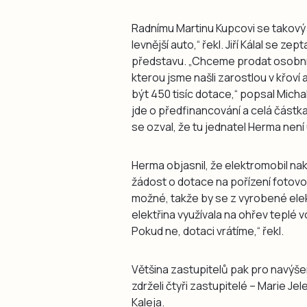
Radnímu Martinu Kupcovi se takový p
levnější auto,“ řekl. Jiří Kálal se z
představu. „Chceme prodat osobní 
kterou jsme našli zarostlou v křoví 
být 450 tisíc dotace,“ popsal Micha
jde o předfinancování a celá část
se ozval, že tu jednatel Herma není
Herma objasnil, že elektromobil n
žádost o dotace na pořízení fotovol
možné, takže by se z vyrobené elekt
elektřina využívala na ohřev teplé 
Pokud ne, dotaci vrátíme,“ řekl.
Většina zastupitelů pak pro navýše
zdrželi čtyři zastupitelé – Marie Je
Kaleja.