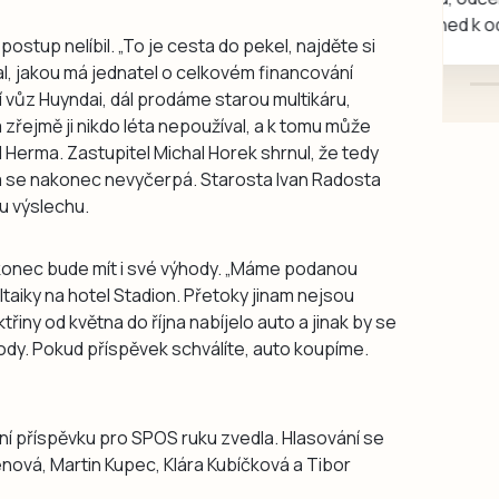
mazlivé, ihned k odběru.
ostup nelíbil. „To je cesta do pekel, najděte si
eptal, jakou má jednatel o celkovém financování
vůz Huyndai, dál prodáme starou multikáru,
a zřejmě ji nikdo léta nepoužíval, a k tomu může
l Herma. Zastupitel Michal Horek shrnul, že tedy
ka se nakonec nevyčerpá. Starosta Ivan Radosta
 u výslechu.
akonec bude mít i své výhody. „Máme podanou
taiky na hotel Stadion. Přetoky jinam nejsou
řiny od května do října nabíjelo auto a jinak by se
vody. Pokud příspěvek schválíte, auto koupíme.
ní příspěvku pro SPOS ruku zvedla. Hlasování se
lenová, Martin Kupec, Klára Kubíčková a Tibor