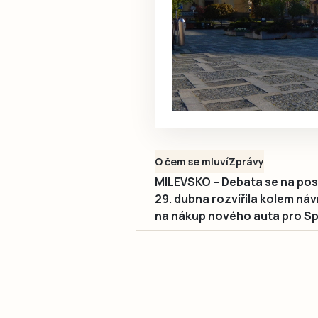
O čem se mluví
Zprávy
MILEVSKO – Debata se na pos
29. dubna rozvířila kolem náv
na nákup nového auta pro Sp