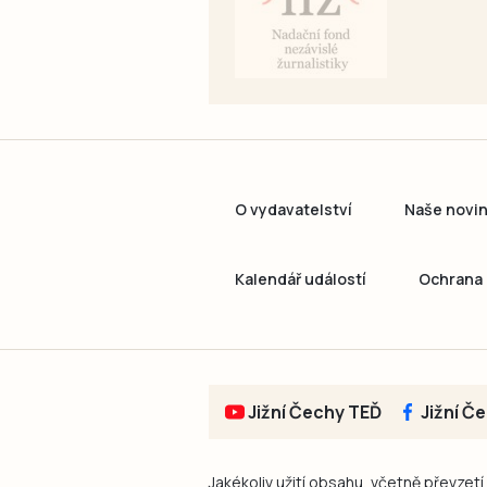
O vydavatelství
Naše novi
Kalendář událostí
Ochrana 
Jižní Čechy TEĎ
Jižní Č
Jakékoliv užití obsahu, včetně převzetí