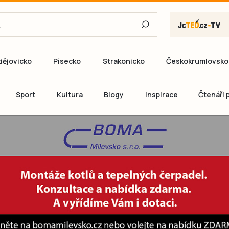
dějovicko
Písecko
Strakonicko
Českokrumlovsko
E-mail
Sport
Kultura
Blogy
Inspirace
Čtenáři p
Heslo
P
Přihlás
Ještě nemám ú