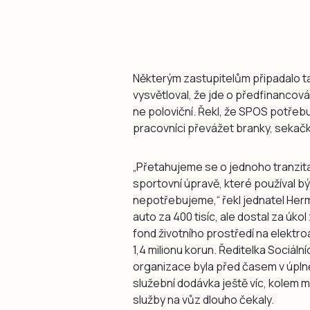
Některým zastupitelům připadalo t
vysvětloval, že jde o předfinancová
ne poloviční. Řekl, že SPOS potřeb
pracovníci převážet branky, sekačk
„Přetahujeme se o jednoho tranzit
sportovní úpravě, které používal bý
nepotřebujeme,“ řekl jednatel Herma
auto za 400 tisíc, ale dostal za úko
fond životního prostředí na elektroa
1,4 milionu korun. Ředitelka Sociální
organizace byla před časem v úplně s
služební dodávka ještě víc, kolem mi
služby na vůz dlouho čekaly.