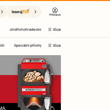
Přihlásit
Více
Jindřichohradecko
Více
íší
Speciální přílohy
Prachaticko
Inzerce
Obnovit heslo
řihlásit se
it se přes Facebook
čet, chci se
Registrovat