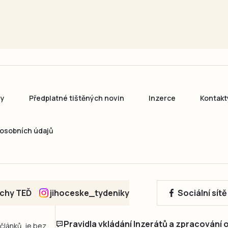
ny
Předplatné tištěných novin
Inzerce
Kontakt
osobních údajů
echy TEĎ
jihoceske_tydeniky
Sociální sít
Pravidla vkládání Inzerátů a zpracování
 článků, je bez