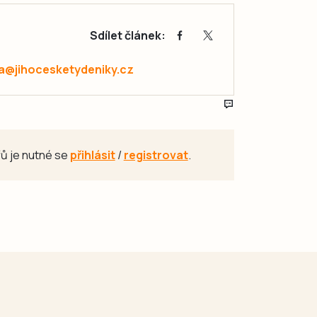
Sdílet článek:
a@jihocesketydeniky.cz
ů je nutné se
přihlásit
/
registrovat
.