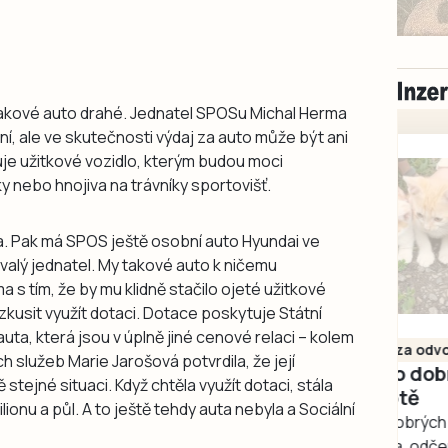
akové auto drahé. Jednatel SPOSu Michal Herma
ní, ale ve skutečnosti výdaj za auto může být ani
uje užitkové vozidlo, kterým budou moci
y nebo hnojiva na trávníky sportovišť.
a. Pak má SPOS ještě osobní auto Hyundai ve
valý jednatel. My takové auto k ničemu
 s tím, že by mu klidně stačilo ojeté užitkové
l zkusit využít dotaci. Dotace poskytuje Státní
Milevsko
uta, která jsou v úplně jiné cenové relaci – kolem
Zdarma / za odvoz
ch služeb Marie Jarošová potvrdila, že její
Daruji do dobrých
tejné situaci. Když chtěla využít dotaci, stála
rukou kotě
lionu a půl. A to ještě tehdy auta nebyla a Sociální
Daruji do dobrých rukou
kotě-kočka, odčervené,