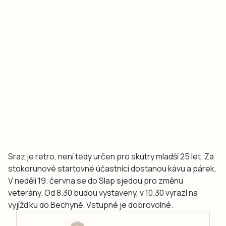
Sraz je retro, není tedy určen pro skútry mladší 25 let. Za
stokorunové startovné účastníci dostanou kávu a párek.
V neděli 19. června se do Slap sjedou pro změnu
veterány. Od 8.30 budou vystaveny, v 10.30 vyrazí na
vyjížďku do Bechyně. Vstupné je dobrovolné.