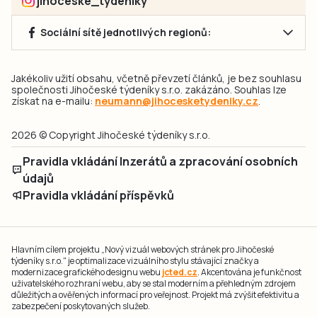
jihoceske_tydeniky
Sociální sítě jednotlivých regionů:
Jakékoliv užití obsahu, včetně převzetí článků, je bez souhlasu
společnosti Jihočeské týdeníky s.r.o. zakázáno. Souhlas lze
získat na e-mailu:
neumann@jihocesketydeniky.cz
.
2026 © Copyright Jihočeské týdeníky s.r.o.
Pravidla vkládání Inzerátů a zpracování osobních
údajů
Pravidla vkládání příspěvků
Hlavním cílem projektu „Nový vizuál webových stránek pro Jihočeské
týdeníky s.r.o." je optimalizace vizuálního stylu stávající značky a
modernizace grafického designu webu
jcted.cz
. Akcentována je funkčnost
uživatelského rozhraní webu, aby se stal moderním a přehledným zdrojem
důležitých a ověřených informací pro veřejnost. Projekt má zvýšit efektivitu a
zabezpečení poskytovaných služeb.