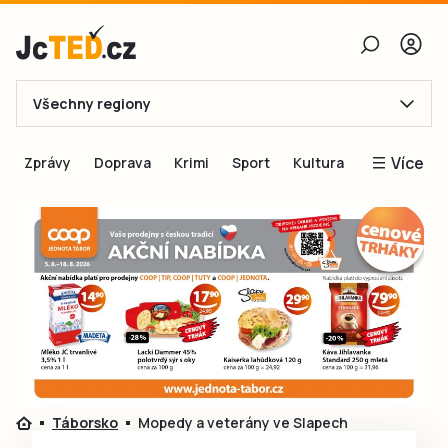
Všechny regiony
E-mail
Více
Zprávy
Doprava
Krimi
Sport
Kultura
Heslo
Blogy
Obnovit heslo
Inspirace
Čtenáři píší
Přihlásit se
Speciální přílohy
Přihlásit se přes Facebook
Inzerce
Ještě nemám účet, chci se
Registrovat
Táborsko
Mopedy a veterány ve Slapech