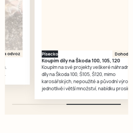
dětské skupiny
Jesličky Milísek.
Děti přinášejí do
života seniorů
radost, ti jim na
oplátku vyprávějí
zajímavé příběhy.
Písecko
Dohodou
Koupím díly na Škoda 100, 105, 120
Koupím na své projekty veškeré náhradní
díly na Škoda 100, Š105, Š120, mimo
karosářských, nepoužité a původní výroby,
jednotlivě i větší množství, nabídku prosím
pouze na e-mail: svorpi@seznam.cz.