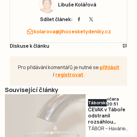
Libuše Kolářová
Sdílet článek:
kolarova@jihocesketydeniky.cz
Diskuse k článku
Pro přidávání komentářů je nutné se
přihlásit
/
registrovat
.
Související články
včera
Táborsko
20:51
ČEVAK v Táboře
odstranil
rozsáhlou
havárii a v půl
TÁBOR – Havárie
osmé spustil
vodovodu, po