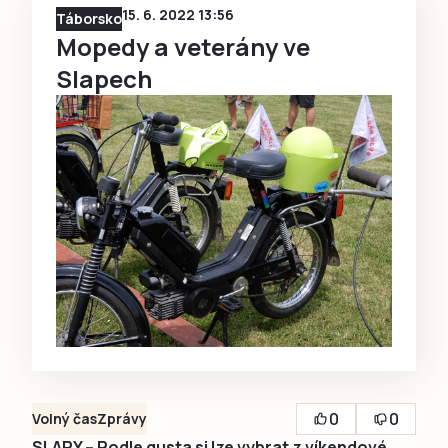
15. 6. 2022 13:56
Táborsko
Mopedy a veterány ve
Slapech
0
0
Volný čas
Zprávy
SLAPY – Podle gusta si lze vybrat z víkendové