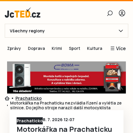
Všechny regiony
E-mail
Více
Zprávy
Doprava
Krimi
Sport
Kultura
Heslo
Blogy
Obnovit heslo
Inspirace
Čtenáři píší
Přihlásit se
Speciální přílohy
Prachaticko
Přihlásit se přes Facebook
Inzerce
Motorkářka na Prachaticku nezvládla řízení a vylétla ze
silnice. Do jejího stroje narazil další motocyklista
Ještě nemám účet, chci se
Registrovat
8. 7. 2026 12:07
Prachaticko
Motorkářka na Prachaticku