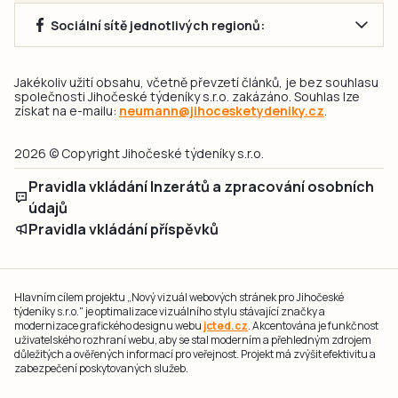
Sociální sítě jednotlivých regionů:
Jakékoliv užití obsahu, včetně převzetí článků, je bez souhlasu
společnosti Jihočeské týdeníky s.r.o. zakázáno. Souhlas lze
získat na e-mailu:
neumann@jihocesketydeniky.cz
.
2026 © Copyright Jihočeské týdeníky s.r.o.
Pravidla vkládání Inzerátů a zpracování osobních
údajů
Pravidla vkládání příspěvků
Hlavním cílem projektu „Nový vizuál webových stránek pro Jihočeské
týdeníky s.r.o." je optimalizace vizuálního stylu stávající značky a
modernizace grafického designu webu
jcted.cz
. Akcentována je funkčnost
uživatelského rozhraní webu, aby se stal moderním a přehledným zdrojem
důležitých a ověřených informací pro veřejnost. Projekt má zvýšit efektivitu a
zabezpečení poskytovaných služeb.