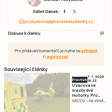
Sdílet článek:
prokyskova@jihocesketydeniky.cz
Diskuse k článku
Pro přidávání komentářů je nutné se
přihlásit
/
registrovat
.
Související články
7. 7. 2026
Prachaticko
16:33
U Vacova se
srazily dvě
motorky. Pro
vážně zraněnou
VACOV – Ke střetu
ženu letěl
dvou motocyklů
vrtulník