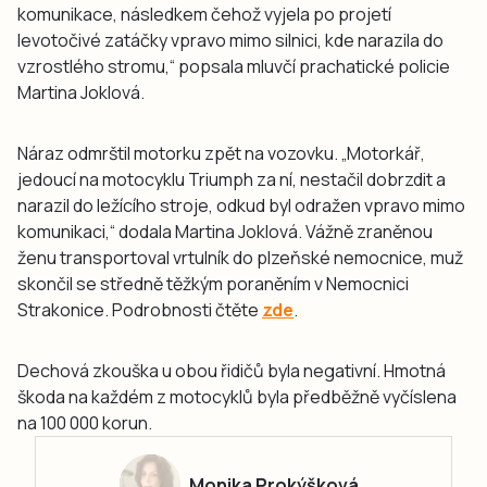
komunikace, následkem čehož vyjela po projetí
levotočivé zatáčky vpravo mimo silnici, kde narazila do
vzrostlého stromu,“ popsala mluvčí prachatické policie
Martina Joklová.
Náraz odmrštil motorku zpět na vozovku. „Motorkář,
jedoucí na motocyklu Triumph za ní, nestačil dobrzdit a
narazil do ležícího stroje, odkud byl odražen vpravo mimo
komunikaci,“ dodala Martina Joklová. Vážně zraněnou
ženu transportoval vrtulník do plzeňské nemocnice, muž
skončil se středně těžkým poraněním v Nemocnici
Strakonice. Podrobnosti čtěte
zde
.
Dechová zkouška u obou řidičů byla negativní. Hmotná
škoda na každém z motocyklů byla předběžně vyčíslena
na 100 000 korun.
Monika Prokýšková