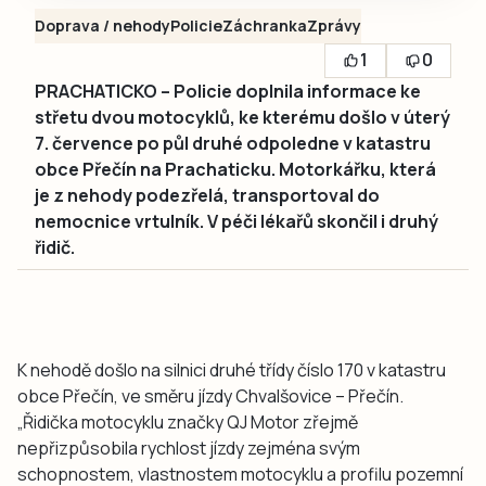
Doprava / nehody
Policie
Záchranka
Zprávy
1
0
PRACHATICKO – Policie doplnila informace ke
střetu dvou motocyklů, ke kterému došlo v úterý
7. července po půl druhé odpoledne v katastru
obce Přečín na Prachaticku. Motorkářku, která
je z nehody podezřelá, transportoval do
nemocnice vrtulník. V péči lékařů skončil i druhý
řidič.
K nehodě došlo na silnici druhé třídy číslo 170 v katastru
obce Přečín, ve směru jízdy Chvalšovice – Přečín.
„Řidička motocyklu značky QJ Motor zřejmě
nepřizpůsobila rychlost jízdy zejména svým
schopnostem, vlastnostem motocyklu a profilu pozemní