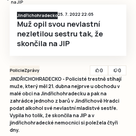
na JIP
25. 7. 2022 22:05
Jindřichohradecko
Muž opil svou nevlastní
nezletilou sestru tak, že
skončila na JIP
0
0
Policie
Zprávy
JINDŘICHOHRADECKO - Policisté trestně stíhají
muže, který měl 21. dubna nejprve u obchodu v
malé obci na Jindřichohradecku a pak na
zahrádce jednoho z barů v Jindřichově Hradci
podat alkohol své nevlastní mladistvé sestře.
Vypila ho tolik, že skončila na JIP a v
jindřichohradecké nemocnici si poležela čtyři
dny.