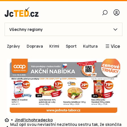
Všechny regiony
E-mail
Více
Zprávy
Doprava
Krimi
Sport
Kultura
Heslo
Blogy
Obnovit heslo
Inspirace
Čtenáři píší
Přihlásit se
Speciální přílohy
Přihlásit se přes Facebook
Inzerce
Ještě nemám účet, chci se
Registrovat
Jindřichohradecko
Muž opil svou nevlastní nezletilou sestru tak, že skončila