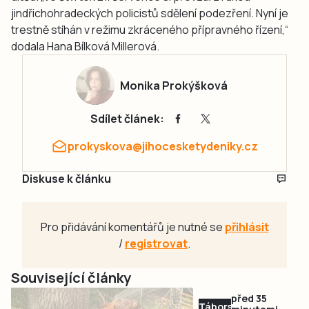
jindřichohradeckých policistů sdělení podezření. Nyní je
trestně stíhán v režimu zkráceného přípravného řízení,“
dodala Hana Bílková Millerová.
Monika Prokýšková
Sdílet článek:
prokyskova@jihocesketydeniky.cz
Diskuse k článku
Pro přidávání komentářů je nutné se
přihlásit
/
registrovat
.
Související články
před 35
Táborsko