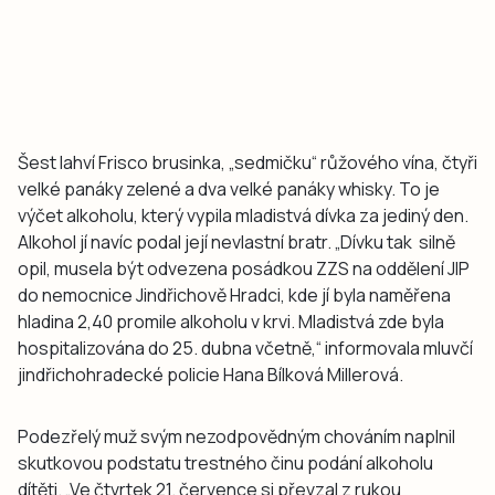
Šest lahví Frisco brusinka, „sedmičku“ růžového vína, čtyři
velké panáky zelené a dva velké panáky whisky. To je
výčet alkoholu, který vypila mladistvá dívka za jediný den.
Alkohol jí navíc podal její nevlastní bratr. „Dívku tak silně
opil, musela být odvezena posádkou ZZS na oddělení JIP
do nemocnice Jindřichově Hradci, kde jí byla naměřena
hladina 2,40 promile alkoholu v krvi. Mladistvá zde byla
hospitalizována do 25. dubna včetně,“ informovala mluvčí
jindřichohradecké policie Hana Bílková Millerová.
Podezřelý muž svým nezodpovědným chováním naplnil
skutkovou podstatu trestného činu podání alkoholu
dítěti. „Ve čtvrtek 21. července si převzal z rukou