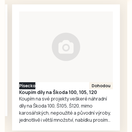
venkovských
slavností.
Návštěvníci mohou
zamířit na
přehlídku
dechových hudeb
v Bernarticích,
pohádkový les v
Sepekově,
Mezinárodní
jazzový festival v
Písku nebo na
Písecko
Dohodou
třídenní Slavnost
Koupím díly na Škoda 100, 105, 120
venkova v
Koupím na své projekty veškeré náhradní
Krašovicích.
díly na Škoda 100, Š105, Š120, mimo
karosářských, nepoužité a původní výroby,
jednotlivě i větší množství, nabídku prosím
pouze na e-mail: svorpi@seznam.cz.