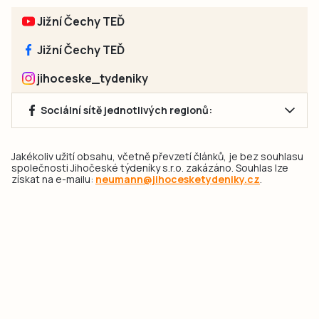
Jižní Čechy TEĎ
Jižní Čechy TEĎ
jihoceske_tydeniky
Sociální sítě jednotlivých regionů:
Jakékoliv užití obsahu, včetně převzetí článků, je bez souhlasu
společnosti Jihočeské týdeníky s.r.o. zakázáno. Souhlas lze
získat na e-mailu:
neumann@jihocesketydeniky.cz
.
2026 © Copyright Jihočeské týdeníky s.r.o.
Pravidla vkládání Inzerátů a zpracování osobních
údajů
Pravidla vkládání příspěvků