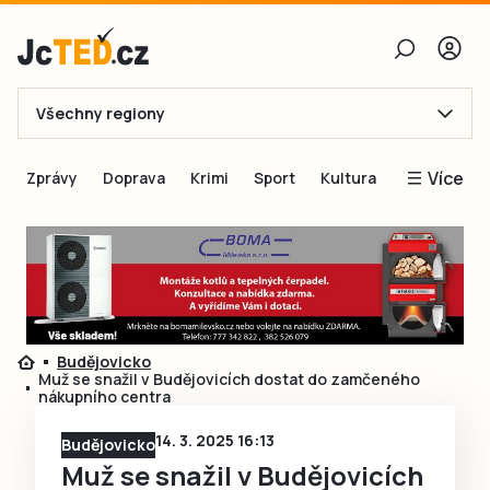
Všechny regiony
E-mail
Více
Zprávy
Doprava
Krimi
Sport
Kultura
Heslo
Blogy
Obnovit heslo
Inspirace
Čtenáři píší
Přihlásit se
Speciální přílohy
Budějovicko
Přihlásit se přes Facebook
Inzerce
Muž se snažil v Budějovicích dostat do zamčeného
nákupního centra
Ještě nemám účet, chci se
Registrovat
14. 3. 2025 16:13
Budějovicko
Muž se snažil v Budějovicích