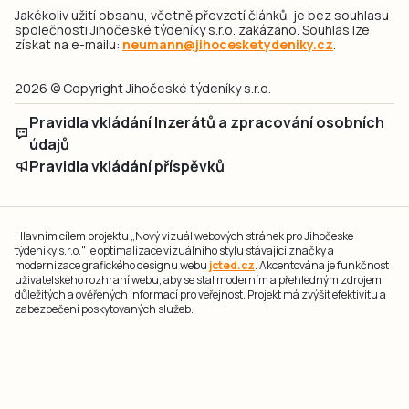
Jakékoliv užití obsahu, včetně převzetí článků, je bez souhlasu
společnosti Jihočeské týdeníky s.r.o. zakázáno. Souhlas lze
získat na e-mailu:
neumann@jihocesketydeniky.cz
.
2026 © Copyright Jihočeské týdeníky s.r.o.
Pravidla vkládání Inzerátů a zpracování osobních
údajů
Pravidla vkládání příspěvků
Hlavním cílem projektu „Nový vizuál webových stránek pro Jihočeské
týdeníky s.r.o." je optimalizace vizuálního stylu stávající značky a
modernizace grafického designu webu
jcted.cz
. Akcentována je funkčnost
uživatelského rozhraní webu, aby se stal moderním a přehledným zdrojem
důležitých a ověřených informací pro veřejnost. Projekt má zvýšit efektivitu a
zabezpečení poskytovaných služeb.
Projekt byl spolufinancován Evropskou unií z nástroje NextGenerationEU.