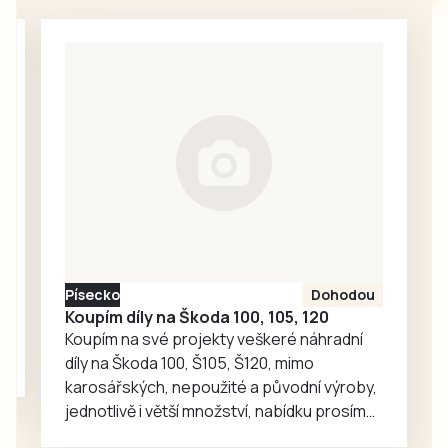
sněhem z bílků.
více než 2,5
Jednoduchý
milionu korun.
způsob, jak
zužitkovat
přebytek jablek a
zároveň si
připomenout
dětství a vůně
domova. Skvělý
teplý i studený, k
obědu i ke
vzpomínání.
Písecko
Dohodou
Koupím díly na Škoda 100, 105, 120
Koupím na své projekty veškeré náhradní
díly na Škoda 100, Š105, Š120, mimo
karosářských, nepoužité a původní výroby,
jednotlivě i větší množství, nabídku prosím
pouze na e-mail: svorpi@seznam.cz.