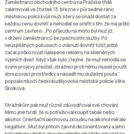
Zaměstnanci obchodního centra na Pražské třídě
zalarmovali ve čtvrtek 13. března v půl sedmé ráno
městskou policii kvůli muži, který se snažil dostat za
každou cenu dovnitř a nehodlal se smířit s tím, že má ještě
centrum zavřeno. „Po příjezdu na místo byl muž již
v držení zaměstnanců bezpečnostní služby. Po
neúspěšných pokusech o vniknutí dovnitř totiž ještě
začal poškozovat nalepené reklamy na skleněných
výplních dveří. Když však bylo zřejmé, že muž nehodlá se
svými projevy přestat, strážníci proti němu museli použít
donucovací prostředky a nasadit mu služební pouta,“
popsala mluvčí českobudějovické městské policie Věra
Školková.
Strážníkům pak muž různě zdůvodňoval své chování.
Mimo jiné tvrdil, že si potřeboval koupit tabák nebo
alkohol. Orientační dechovou zkoušku na alkohol měl ale
negativní. „Muž byl přitom zjevně dezorientovaný a jeho
nekontrolovatelné chování přimělo strážníky přivolat na