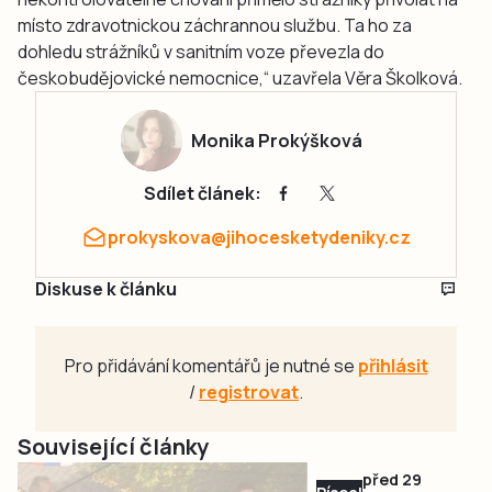
místo zdravotnickou záchrannou službu. Ta ho za
dohledu strážníků v sanitním voze převezla do
českobudějovické nemocnice,“ uzavřela Věra Školková.
Monika Prokýšková
Sdílet článek:
prokyskova@jihocesketydeniky.cz
Diskuse k článku
Pro přidávání komentářů je nutné se
přihlásit
/
registrovat
.
Související články
před 29