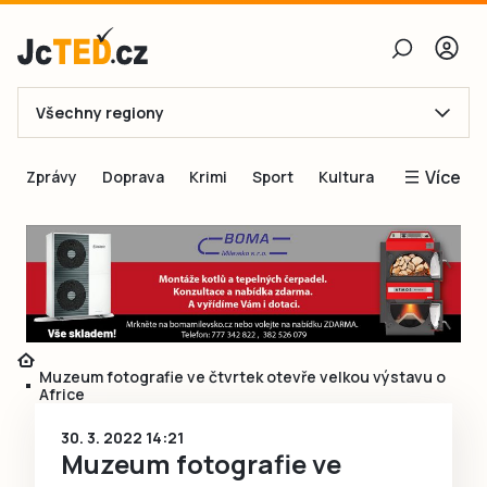
Všechny regiony
E-mail
Více
Zprávy
Doprava
Krimi
Sport
Kultura
Heslo
Blogy
Obnovit heslo
Inspirace
Čtenáři píší
Přihlásit se
Speciální přílohy
Přihlásit se přes Facebook
Inzerce
Muzeum fotografie ve čtvrtek otevře velkou výstavu o
Africe
Ještě nemám účet, chci se
Registrovat
30. 3. 2022 14:21
Muzeum fotografie ve