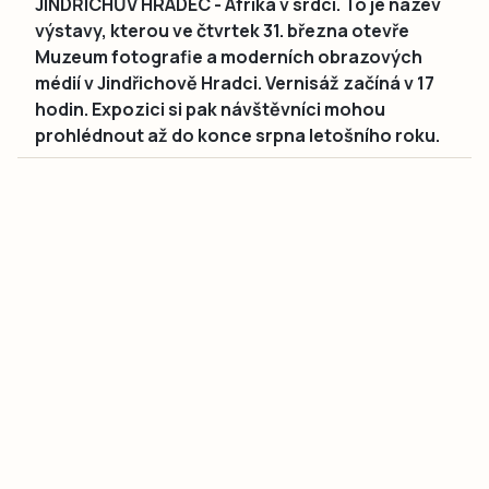
JINDŘICHŮV HRADEC - Afrika v srdci. To je název
výstavy, kterou ve čtvrtek 31. března otevře
Muzeum fotografie a moderních obrazových
médií v Jindřichově Hradci. Vernisáž začíná v 17
hodin. Expozici si pak návštěvníci mohou
prohlédnout až do konce srpna letošního roku.