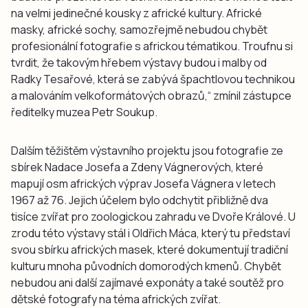
na velmi jedinečné kousky z africké kultury. Africké
masky, africké sochy, samozřejmě nebudou chybět
profesionální fotografie s africkou tématikou. Troufnu si
tvrdit, že takovým hřebem výstavy budou i malby od
Radky Tesařové, která se zabývá špachtlovou technikou
a malováním velkoformátových obrazů,“ zmínil zástupce
ředitelky muzea Petr Soukup.
Dalším těžištěm výstavního projektu jsou fotografie ze
sbírek Nadace Josefa a Zdeny Vágnerových, které
mapují osm afrických výprav Josefa Vágnera v letech
1967 až 76. Jejich účelem bylo odchytit přibližně dva
tisíce zvířat pro zoologickou zahradu ve Dvoře Králové. U
zrodu této výstavy stál i Oldřich Máca, který tu představí
svou sbírku afrických masek, které dokumentují tradiční
kulturu mnoha původních domorodých kmenů. Chybět
nebudou ani další zajímavé exponáty a také soutěž pro
dětské fotografy na téma afrických zvířat.