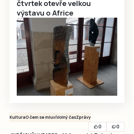
čtvrtek otevře velkou
výstavu o Africe
Kultura
O čem se mluví
Volný čas
Zprávy
0
0