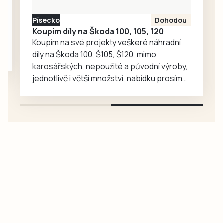
účastníci pochodu
Písecko
Dohodou
i…
Koupím díly na Škoda 100, 105, 120
Koupím na své projekty veškeré náhradní
díly na Škoda 100, Š105, Š120, mimo
karosářských, nepoužité a původní výroby,
jednotlivě i větší množství, nabídku prosím
pouze na e-mail: svorpi@seznam.cz.