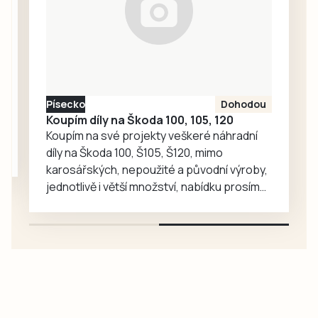
zoologické
zahradě velký
ohlas. Zájem o
medvědy baribaly
vzrostl. Zoo se
proto rozhodla, že
Písecko
Dohodou
je zájemcům
Koupím díly na Škoda 100, 105, 120
představí
Koupím na své projekty veškeré náhradní
mnohem…
díly na Škoda 100, Š105, Š120, mimo
karosářských, nepoužité a původní výroby,
jednotlivě i větší množství, nabídku prosím
pouze na e-mail: svorpi@seznam.cz.