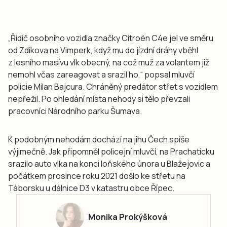
„Řidič osobního vozidla značky Citroën C4e jel ve směru
od Zdíkova na Vimperk, když mu do jízdní dráhy vběhl
z lesního masívu vlk obecný, na což muž za volantem již
nemohl včas zareagovat a srazil ho,“ popsal mluvčí
policie Milan Bajcura. Chráněný predátor střet s vozidlem
nepřežil. Po ohledání místa nehody si tělo převzali
pracovníci Národního parku Šumava.
K podobným nehodám dochází na jihu Čech spíše
výjimečně. Jak připomněl policejní mluvčí, na Prachaticku
srazilo auto vlka na konci loňského února u Blažejovic a
počátkem prosince roku 2021 došlo ke střetu na
Táborsku u dálnice D3 v katastru obce Řípec.
Monika Prokýšková