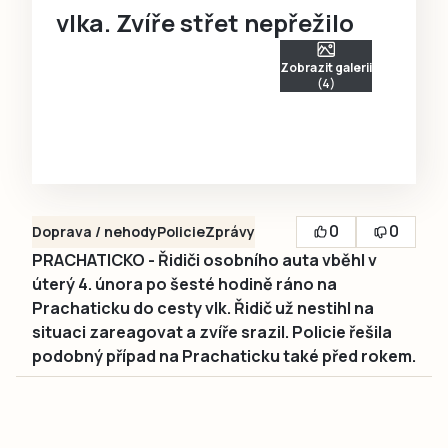
vlka. Zvíře střet nepřežilo
Zobrazit galerii
(4)
0
0
Doprava / nehody
Policie
Zprávy
PRACHATICKO - Řidiči osobního auta vběhl v
úterý 4. února po šesté hodině ráno na
Prachaticku do cesty vlk. Řidič už nestihl na
situaci zareagovat a zvíře srazil. Policie řešila
podobný případ na Prachaticku také před rokem.