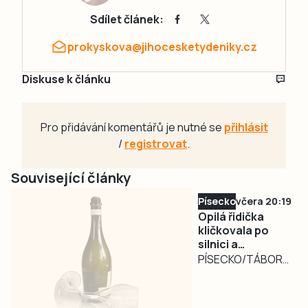
Sdílet článek:
prokyskova@jihocesketydeniky.cz
Diskuse k článku
Pro přidávání komentářů je nutné se
přihlásit
/
registrovat
.
Související články
Písecko
včera 20:19
Opilá řidička
kličkovala po
silnici a
ohrožovala
PÍSECKO/TÁBORSKO
ostatní.
– Nebezpečně
Nadýchala téměř
kličkující osobní
3,3 promile