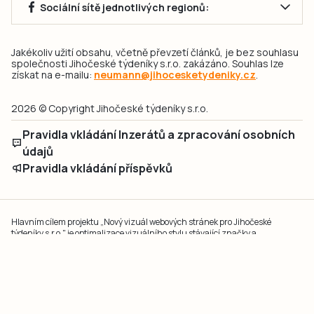
Sociální sítě jednotlivých regionů:
Jakékoliv užití obsahu, včetně převzetí článků, je bez souhlasu
společnosti Jihočeské týdeníky s.r.o. zakázáno. Souhlas lze
získat na e-mailu:
neumann@jihocesketydeniky.cz
.
2026 © Copyright Jihočeské týdeníky s.r.o.
Pravidla vkládání Inzerátů a zpracování osobních
údajů
Pravidla vkládání příspěvků
Hlavním cílem projektu „Nový vizuál webových stránek pro Jihočeské
týdeníky s.r.o." je optimalizace vizuálního stylu stávající značky a
modernizace grafického designu webu
jcted.cz
. Akcentována je funkčnost
uživatelského rozhraní webu, aby se stal moderním a přehledným zdrojem
důležitých a ověřených informací pro veřejnost. Projekt má zvýšit efektivitu a
zabezpečení poskytovaných služeb.
Projekt byl spolufinancován Evropskou unií z nástroje NextGenerationEU.