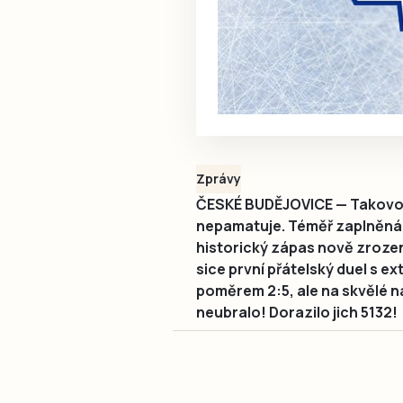
Zprávy
ČESKÉ BUDĚJOVICE — Takovou
nepamatuje. Téměř zaplněná B
historický zápas nově zroz
sice první přátelský duel s ex
poměrem 2:5, ale na skvělé 
neubralo! Dorazilo jich 5132!