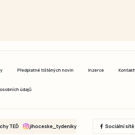
ny
Předplatné tištěných novin
Inzerce
Kontakt
osobních údajů
echy TEĎ
jihoceske_tydeniky
Sociální sít