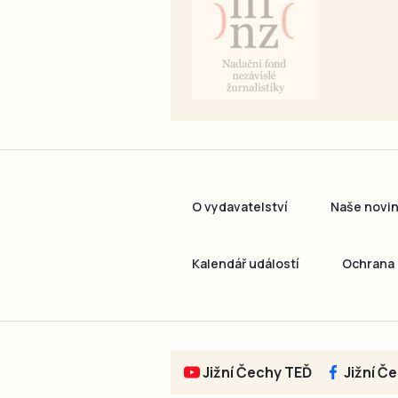
O vydavatelství
Naše novi
Kalendář událostí
Ochrana 
Jižní Čechy TEĎ
Jižní Č