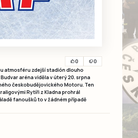
0
0
 atmosféru zdejší stadión dlouho
udvar aréna viděla v úterý 20. srpna
eného českobudějovického Motoru. Ten
traligovými Rytíři z Kladna prohrál
náladě fanoušků to v žádném případě