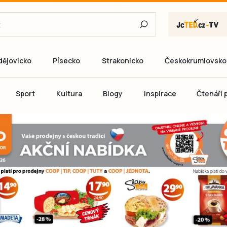
dějovicko
Písecko
Strakonicko
Českokrumlovsko
E-mail
Sport
Kultura
Blogy
Inspirace
Čtenáři p
Heslo
P
Přihlás
Ještě nemám ú