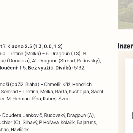
i Kladno 2:5 (1:3, 0:0, 1:2)
 60. Třetina (Melka) – 6. Dragoun (TS), 9.
hač (Doudera), 41. Dragoun (Strnad, Rudovský),
loučení:
1:5.
Bez využití
.
Diváků:
5132.
oši (od 32. Bláha) – Chmelíř, Kříž, Hendrich,
 Semrád – Třetina, Melka, Bárta, Kuchejda, Šachl
rger, M. Heřman, Říha, Kubeš, Švec.
 Doudera, Jankovič, Rudovský, Dragoun (A),
Písecko
Dohodou
Koupím díly na Škoda
chler (C), Šilhavý, P. Hořava, Kolařík, Bajaruns,
100, 105, 120
hač, Havlíček.