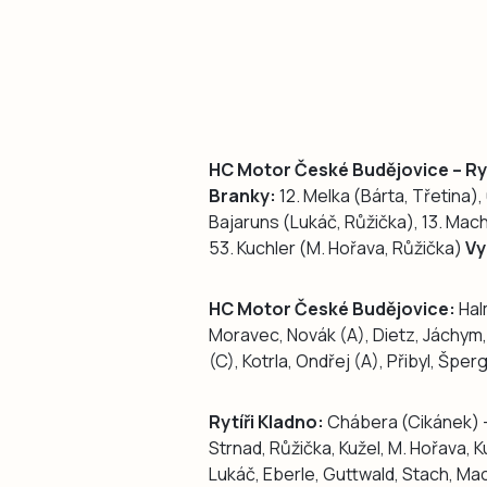
HC Motor České Budějovice – Rytíř
Branky:
12. Melka (Bárta, Třetina),
Bajaruns (Lukáč, Růžička), 13. Mac
53. Kuchler (M. Hořava, Růžička)
Vy
HC Motor České Budějovice:
Halm
Moravec, Novák (A), Dietz, Jáchym,
(C), Kotrla, Ondřej (A), Přibyl, Špe
Rytíři Kladno:
Chábera (Cikánek) –
Strnad, Růžička, Kužel, M. Hořava, Ku
Lukáč, Eberle, Guttwald, Stach, Mac