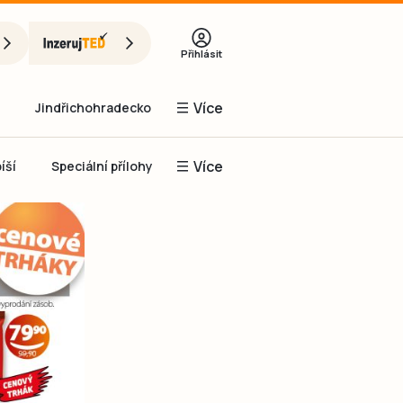
Přihlásit
Více
Jindřichohradecko
Více
íší
Speciální přílohy
Prachaticko
Inzerce
Obnovit heslo
řihlásit se
it se přes Facebook
čet, chci se
Registrovat