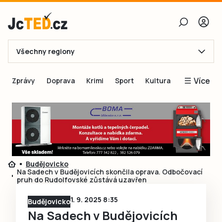
Všechny regiony
E-mail
Více
Zprávy
Doprava
Krimi
Sport
Kultura
Heslo
Blogy
Obnovit heslo
Inspirace
Čtenáři píší
Přihlásit se
Speciální přílohy
Budějovicko
Přihlásit se přes Facebook
Inzerce
Na Sadech v Budějovicích skončila oprava. Odbočovací
pruh do Rudolfovské zůstává uzavřen
Ještě nemám účet, chci se
Registrovat
1. 9. 2025 8:35
Budějovicko
Na Sadech v Budějovicích