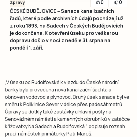
0
0
Zprávy
ČESKÉ BUDĚJOVICE – Sanace kanalizačních
řadů, které podle archivních údajů pocházejí už
z roku 1893, na Sadech v Českých Budějovicích
je dokončena. K otevření úseku pro veškerou
dopravu došlo v noci z neděle 31. srpna na
pondělí 1. září.
„V úseku od Rudolfovské k vjezdu do České národní
banky byla provedena nová kanalizační šachta a
obnoven vodovod a plynovod. Druhý úsek sanace byl ve
směru k Poliklinice Sever v délce přes padesát metrů.
Úpravy se dotkly také zastávky u hlavní pošty na
Senovážném náměstí a kamenných obrubníků v zatáčce
křižovatky Na Sadech a Rudolfovská,“ popisuje rozsah
prací náměstek primátorky Petr Maroš.