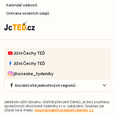
Kalendář událostí
Ochrana osobních údajů
Jižní Čechy TEĎ
Jižní Čechy TEĎ
jihoceske_tydeniky
Sociální sítě jednotlivých regionů:
Jakékoliv užití obsahu, včetně převzetí článků, je bez souhlasu
společnosti Jihočeské týdeníky s.r.o. zakázáno. Souhlas lze
získat na e-mailu:
neumann@jihocesketydeniky.cz
.