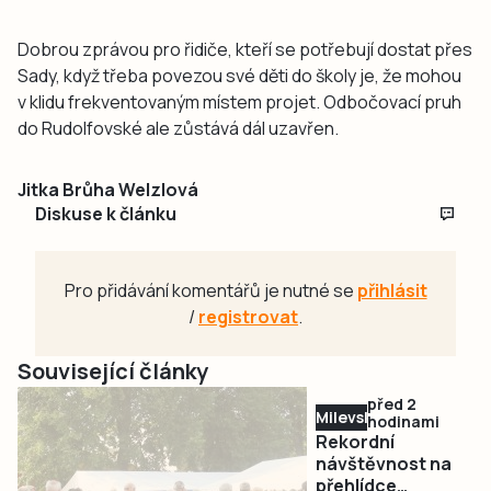
Dobrou zprávou pro řidiče, kteří se potřebují dostat přes
Sady, když třeba povezou své děti do školy je, že mohou
v klidu frekventovaným místem projet. Odbočovací pruh
do Rudolfovské ale zůstává dál uzavřen.
Jitka Brůha Welzlová
Diskuse k článku
Pro přidávání komentářů je nutné se
přihlásit
/
registrovat
.
Související články
před 2
Milevsko
hodinami
Rekordní
návštěvnost na
přehlídce