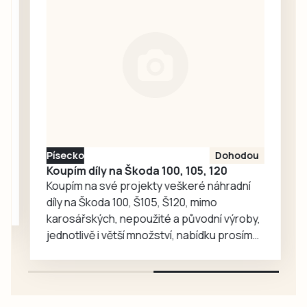
stánku, kam měli
Bučoková.
přístup jen hosté
a organizátoři,
zmizela návštěvní
kniha, do níž po
celý den
zapisovali své
vzkazy a kresby
účastníci pochodu
Písecko
Dohodou
i…
Koupím díly na Škoda 100, 105, 120
Koupím na své projekty veškeré náhradní
díly na Škoda 100, Š105, Š120, mimo
karosářských, nepoužité a původní výroby,
jednotlivě i větší množství, nabídku prosím
pouze na e-mail: svorpi@seznam.cz.