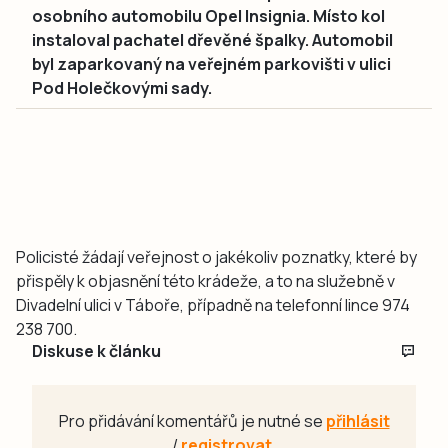
osobního automobilu Opel Insignia. Místo kol
instaloval pachatel dřevěné špalky. Automobil
byl zaparkovaný na veřejném parkovišti v ulici
Pod Holečkovými sady.
Policisté žádají veřejnost o jakékoliv poznatky, které by
přispěly k objasnění této krádeže, a to na služebně v
Divadelní ulici v Táboře, případně na telefonní lince 974
238 700.
Diskuse k článku
Pro přidávání komentářů je nutné se
přihlásit
/
registrovat
.