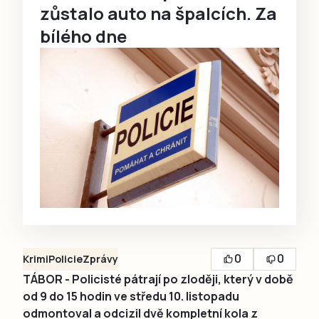
zůstalo auto na špalcích. Za
bílého dne
0
0
Krimi
Policie
Zprávy
TÁBOR - Policisté pátrají po zloději, který v době
od 9 do 15 hodin ve středu 10. listopadu
odmontoval a odcizil dvě kompletní kola z