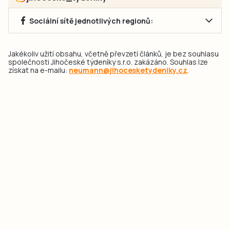
Sociální sítě jednotlivých regionů:
Jakékoliv užití obsahu, včetně převzetí článků, je bez souhlasu
společnosti Jihočeské týdeníky s.r.o. zakázáno. Souhlas lze
získat na e-mailu:
neumann@jihocesketydeniky.cz
.
2026 © Copyright Jihočeské týdeníky s.r.o.
Pravidla vkládání Inzerátů a zpracování osobních
údajů
Pravidla vkládání příspěvků
Hlavním cílem projektu „Nový vizuál webových stránek pro Jihočeské
týdeníky s.r.o." je optimalizace vizuálního stylu stávající značky a
modernizace grafického designu webu
jcted.cz
. Akcentována je funkčnost
uživatelského rozhraní webu, aby se stal moderním a přehledným zdrojem
důležitých a ověřených informací pro veřejnost. Projekt má zvýšit efektivitu a
zabezpečení poskytovaných služeb.