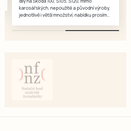
díly na Škoda 100, Š105, Š120, mimo
karosářských, nepoužité a původní výroby,
jednotlivě i větší množství, nabídku prosím
pouze na e-mail: svorpi@seznam.cz.