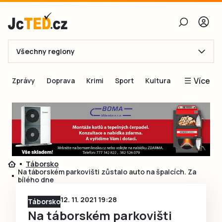
Všechny regiony
E-mail
Více
Zprávy
Doprava
Krimi
Sport
Kultura
Heslo
Blogy
Obnovit heslo
Inspirace
Čtenáři píší
Přihlásit se
Speciální přílohy
Táborsko
Přihlásit se přes Facebook
Inzerce
Na táborském parkovišti zůstalo auto na špalcích. Za
bílého dne
Ještě nemám účet, chci se
Registrovat
12. 11. 2021 19:28
Táborsko
Na táborském parkovišti