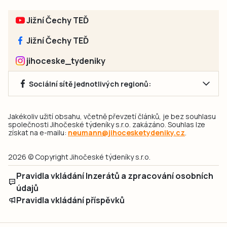
Jižní Čechy TEĎ
Jižní Čechy TEĎ
jihoceske_tydeniky
Sociální sítě jednotlivých regionů:
Jakékoliv užití obsahu, včetně převzetí článků, je bez souhlasu
společnosti Jihočeské týdeníky s.r.o. zakázáno. Souhlas lze
získat na e-mailu:
neumann@jihocesketydeniky.cz
.
2026 © Copyright Jihočeské týdeníky s.r.o.
Pravidla vkládání Inzerátů a zpracování osobních
údajů
Pravidla vkládání příspěvků