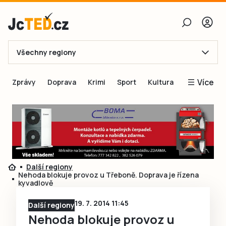
Všechny regiony
E-mail
Více
Zprávy
Doprava
Krimi
Sport
Kultura
Heslo
Blogy
Obnovit heslo
Inspirace
Čtenáři píší
Přihlásit se
Speciální přílohy
Další regiony
Přihlásit se přes Facebook
Inzerce
Nehoda blokuje provoz u Třeboně. Doprava je řízena
kyvadlově
Ještě nemám účet, chci se
Registrovat
19. 7. 2014 11:45
Další regiony
Nehoda blokuje provoz u