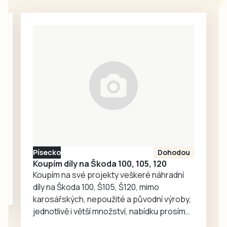
v České republice
Vltava přiletěl
pět miliard korun.
otevřeným oknem
Celkově má dojít
papoušek, který
k modernizaci 40
zřejmě uletěl
soustrojí na 20
svému majiteli.
elektrárnách
Strážníci ho
všech typů
následně převezli
vodních
do Zoo Hluboká
elektráren. Mělo
nad Vltavou, kde
by…
čeká na
vyzvednutí.
Písecko
Dohodou
Koupím díly na Škoda 100, 105, 120
Koupím na své projekty veškeré náhradní
díly na Škoda 100, Š105, Š120, mimo
karosářských, nepoužité a původní výroby,
jednotlivě i větší množství, nabídku prosím
pouze na e-mail: svorpi@seznam.cz.