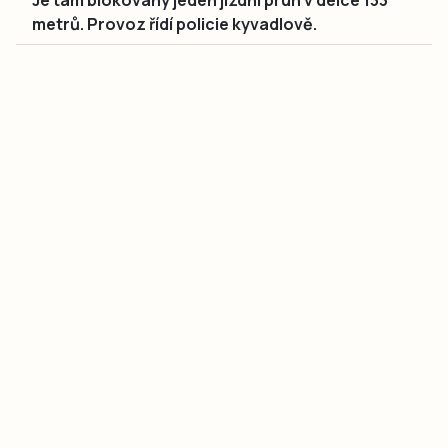
Je tam blokovaný jeden jízdní pruh v délce 133
metrů. Provoz řídí policie kyvadlově.