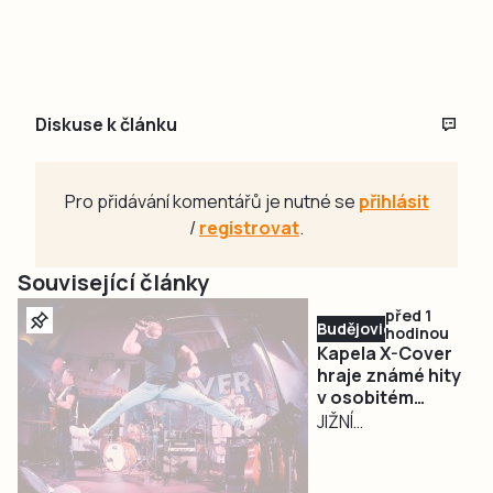
Diskuse k článku
Pro přidávání komentářů je nutné se
přihlásit
/
registrovat
.
Související články
před 1
Budějovicko
hodinou
Kapela X-Cover
hraje známé hity
v osobitém
pojetí a
JIŽNÍ
podmaňuje si
ČECHY/PLZEŇ –
jihočeská pódia
Na české hudební