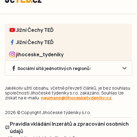
Jižní Čechy TEĎ
Jižní Čechy TEĎ
jihoceske_tydeniky
Sociální sítě jednotlivých regionů:
Jakékoliv užití obsahu, včetně převzetí článků, je bez souhlasu
společnosti Jihočeské týdeníky s.r.o. zakázáno. Souhlas lze
získat na e-mailu:
neumann@jihocesketydeniky.cz
.
2026 © Copyright Jihočeské týdeníky s.r.o.
Pravidla vkládání Inzerátů a zpracování osobních
údajů