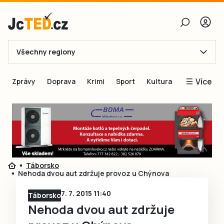
Všechny regiony
E-mail
Více
Zprávy
Doprava
Krimi
Sport
Kultura
Heslo
Blogy
Obnovit heslo
Inspirace
Čtenáři píší
Přihlásit se
Speciální přílohy
Táborsko
Přihlásit se přes Facebook
Inzerce
Nehoda dvou aut zdržuje provoz u Chýnova
Ještě nemám účet, chci se
Registrovat
7. 7. 2015 11:40
Táborsko
Nehoda dvou aut zdržuje