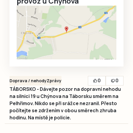
provoz u Chýnova
0
0
Doprava / nehody
Zprávy
TÁBORSKO - Dávejte pozor na dopravní nehodu
na silnici 19 u Chýnova na Táborsku směrem na
Pelhřimov. Nikdo se při srážce nezranil. Přesto
počítejte se zdržením v obou směrech zhruba
hodinu. Na místě je policie.