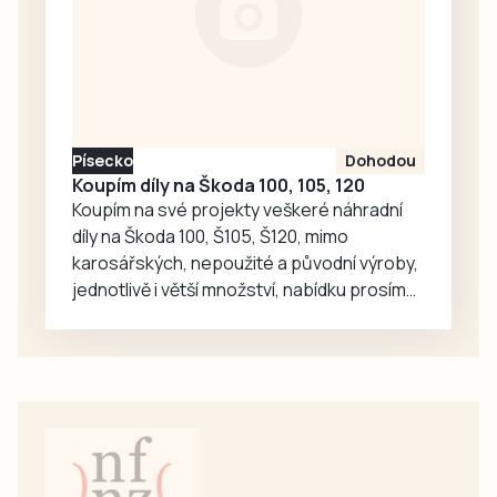
Myslivecká
Třeboň a Letní
kurz trubačů,
který právě
probíhá v
nedalekém
Písecko
Dohodou
Chlumu. Náměstí
Koupím díly na Škoda 100, 105, 120
pak zaplní ukázky
Koupím na své projekty veškeré náhradní
jedné…
díly na Škoda 100, Š105, Š120, mimo
karosářských, nepoužité a původní výroby,
jednotlivě i větší množství, nabídku prosím
pouze na e-mail: svorpi@seznam.cz.