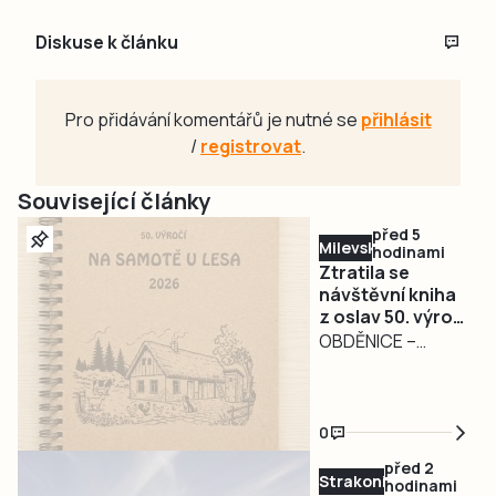
Diskuse k článku
Pro přidávání komentářů je nutné se
přihlásit
/
registrovat
.
Související články
před 5
Milevsko
hodinami
Ztratila se
návštěvní kniha
z oslav 50. výročí
filmu Na samotě
OBDĚNICE –
u lesa.
Nepříjemná
Pořadatelé prosí
událost
o její vrácení
poznamenala
0
oslavy 50. výročí
před 2
kultovního filmu Na
Strakonicko
hodinami