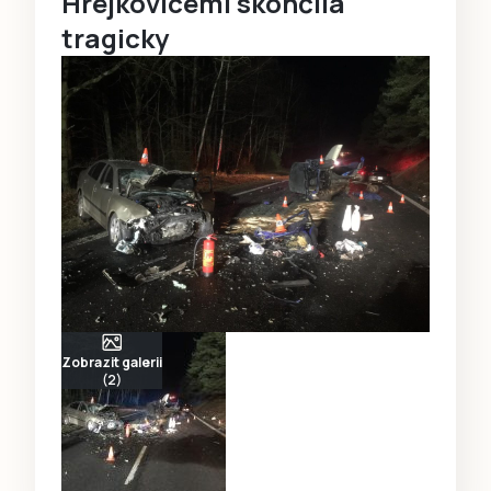
Hrejkovicemi skončila
tragicky
Zobrazit galerii
(2)