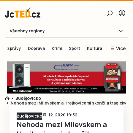
Všechny regiony
E-mail
Více
Zprávy
Doprava
Krimi
Sport
Kultura
Heslo
Blogy
Obnovit heslo
Inspirace
Čtenáři píší
Přihlásit se
Speciální přílohy
Budějovicko
Přihlásit se přes Facebook
Inzerce
Nehoda mezi Milevskem a Hrejkovicemi skončila tragicky
Ještě nemám účet, chci se
Registrovat
13. 12. 2020 19:32
Budějovicko
Nehoda mezi Milevskem a