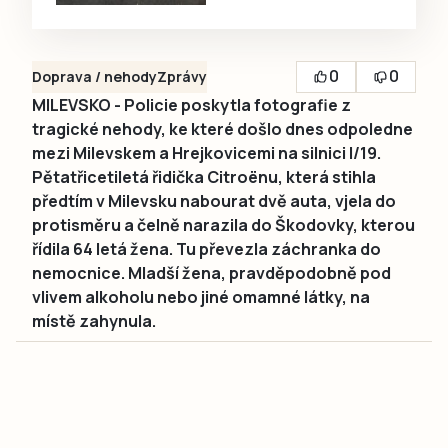
0
0
Doprava / nehody
Zprávy
MILEVSKO - Policie poskytla fotografie z
tragické nehody, ke které došlo dnes odpoledne
mezi Milevskem a Hrejkovicemi na silnici I/19.
Pětatřicetiletá řidička Citroënu, která stihla
předtím v Milevsku nabourat dvě auta, vjela do
protisměru a čelně narazila do Škodovky, kterou
řídila 64 letá žena. Tu převezla záchranka do
nemocnice. Mladší žena, pravděpodobně pod
vlivem alkoholu nebo jiné omamné látky, na
místě zahynula.