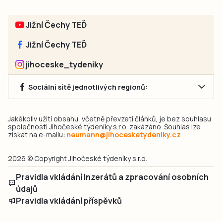
Jižní Čechy TEĎ
Jižní Čechy TEĎ
jihoceske_tydeniky
Sociální sítě jednotlivých regionů:
Jakékoliv užití obsahu, včetně převzetí článků, je bez souhlasu
společnosti Jihočeské týdeníky s.r.o. zakázáno. Souhlas lze
získat na e-mailu:
neumann@jihocesketydeniky.cz
.
2026 © Copyright Jihočeské týdeníky s.r.o.
Pravidla vkládání Inzerátů a zpracování osobních
údajů
Pravidla vkládání příspěvků