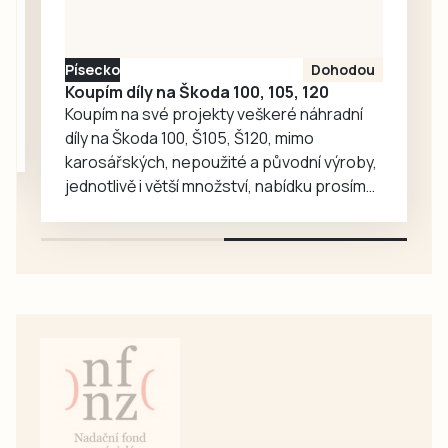
odpověděla.
Písecko
Dohodou
Koupím díly na Škoda 100, 105, 120
Koupím na své projekty veškeré náhradní
díly na Škoda 100, Š105, Š120, mimo
karosářských, nepoužité a původní výroby,
jednotlivě i větší množství, nabídku prosím
pouze na e-mail: svorpi@seznam.cz.