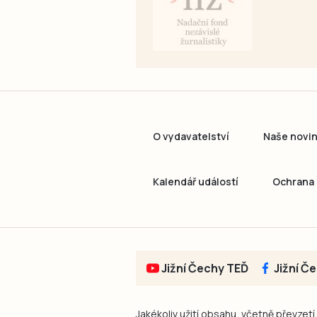
O vydavatelství
Naše novi
Kalendář událostí
Ochrana 
Jižní Čechy TEĎ
Jižní Č
Jakékoliv užití obsahu, včetně převzetí