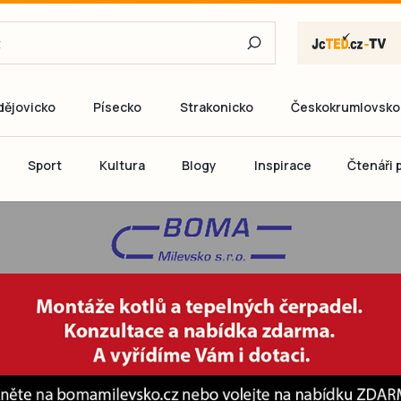
dějovicko
Písecko
Strakonicko
Českokrumlovsko
E-mail
Sport
Kultura
Blogy
Inspirace
Čtenáři p
Heslo
P
Přihlás
Ještě nemám ú