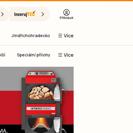
Přihlásit
Více
Jindřichohradecko
Více
íší
Speciální přílohy
Prachaticko
Inzerce
Obnovit heslo
řihlásit se
it se přes Facebook
čet, chci se
Registrovat