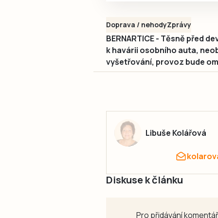
Doprava / nehody
Zprávy
BERNARTICE - Těsně před devá
k havárii osobního auta, neo
vyšetřování, provoz bude om
Libuše Kolářová
kolarov
Diskuse k článku
Pro přidávání komentář