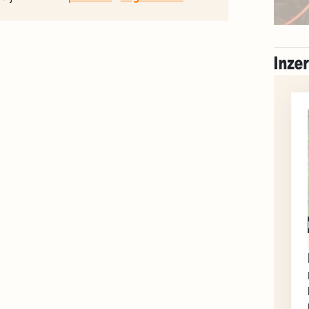
Milevsko
Zdarma / za odvoz
Daruji do dobrých
rukou kotě
Daruji do dobrých rukou
kotě-kočka, odčervené,