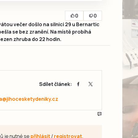
0
0
tou večer došlo na silnici 29 u Bernartic
bešla se bez zranění. Na místě probíhá
ezen zhruba do 22 hodin.
Sdílet článek:
a@jihocesketydeniky.cz
ů je nutné se
přihlásit
/
registrovat
.