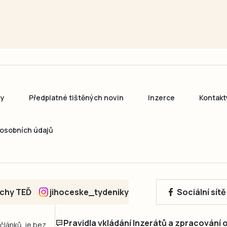
ny
Předplatné tištěných novin
Inzerce
Kontakt
osobních údajů
echy TEĎ
jihoceske_tydeniky
Sociální sít
Pravidla vkládání Inzerátů a zpracování
 článků, je bez