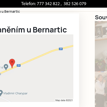
 u Bernartic
Souv
aněním u Bernartic