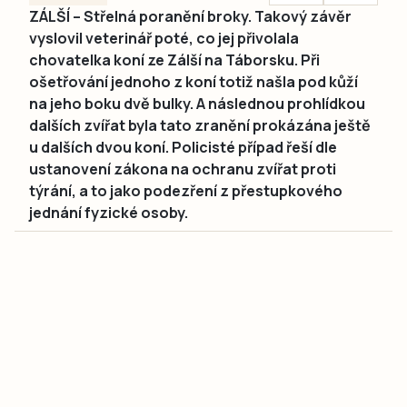
ZÁLŠÍ – Střelná poranění broky. Takový závěr
vyslovil veterinář poté, co jej přivolala
chovatelka koní ze Zálší na Táborsku. Při
ošetřování jednoho z koní totiž našla pod kůží
na jeho boku dvě bulky. A následnou prohlídkou
dalších zvířat byla tato zranění prokázána ještě
u dalších dvou koní. Policisté případ řeší dle
ustanovení zákona na ochranu zvířat proti
týrání, a to jako podezření z přestupkového
jednání fyzické osoby.