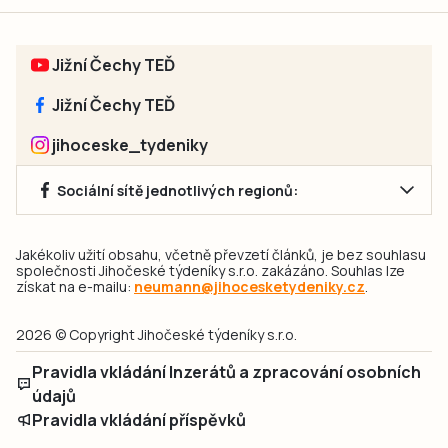
Jižní Čechy TEĎ
Jižní Čechy TEĎ
jihoceske_tydeniky
Sociální sítě jednotlivých regionů:
Jakékoliv užití obsahu, včetně převzetí článků, je bez souhlasu
společnosti Jihočeské týdeníky s.r.o. zakázáno. Souhlas lze
získat na e-mailu:
neumann@jihocesketydeniky.cz
.
2026 © Copyright Jihočeské týdeníky s.r.o.
Pravidla vkládání Inzerátů a zpracování osobních
údajů
Pravidla vkládání příspěvků