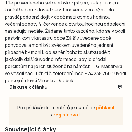
„Dle provedeného šetření bylo zjištěno, že k poranění
koní střelbou z dosud neustanovené zbraně mohlo
pravděpodobně dojít v době mezi osmou hodinou
večerní soboty 4. července a čtvrtou hodinou odpolední
následující neděle. Žádáme tímto každého, kdo se v okolí
pastvin koní v katastru obce Zálší v uvedené době
pohyboval a mohl být svědkem uvedeného jednání,
případně by mohl k objasnění tohoto skutku sdělit
jakékoliv další důvodné informace, aby je předal
policistům na jejich služebně na náměstí T. G. Masaryka
ve Veselí nad Lužnicí či telefonní lince 974 238 760,“ uvedl
policejní mluvčí Miroslav Doubek.
Diskuse k článku
Pro přidávání komentářů je nutné se
přihlásit
/
registrovat
.
Související články