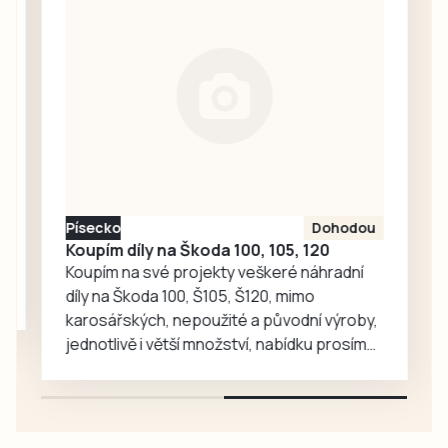
současně s
Benešovskou
ligou. Má to svůj
důvod. Jak zmínil
předseda
sdružení THL Jiří
Kubeš, covid
přinesl útlum a
nebýt společných
Písecko
Dohodou
kol, nastupovala
Koupím díly na Škoda 100, 105, 120
by v…
Koupím na své projekty veškeré náhradní
díly na Škoda 100, Š105, Š120, mimo
karosářských, nepoužité a původní výroby,
jednotlivě i větší množství, nabídku prosím
pouze na e-mail: svorpi@seznam.cz.