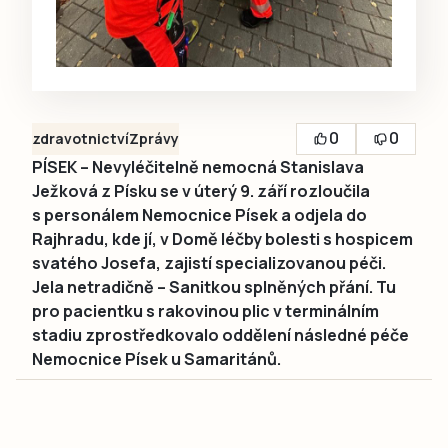
0
0
zdravotnictví
Zprávy
PÍSEK – Nevyléčitelně nemocná Stanislava
Ježková z Písku se v úterý 9. září rozloučila
s personálem Nemocnice Písek a odjela do
Rajhradu, kde jí, v Domě léčby bolesti s hospicem
svatého Josefa, zajistí specializovanou péči.
Jela netradičně – Sanitkou splněných přání. Tu
pro pacientku s rakovinou plic v terminálním
stadiu zprostředkovalo oddělení následné péče
Nemocnice Písek u Samaritánů.