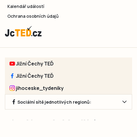
Kalendář událostí
Ochrana osobních údajů
Jižní Čechy TEĎ
Jižní Čechy TEĎ
jihoceske_tydeniky
Sociální sítě jednotlivých regionů:
Jakékoliv užití obsahu, včetně převzetí článků, je bez souhlasu
společnosti Jihočeské týdeníky s.r.o. zakázáno. Souhlas lze
získat na e-mailu:
neumann@jihocesketydeniky.cz
.