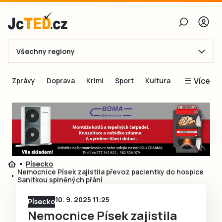
Všechny regiony
E-mail
Více
Zprávy
Doprava
Krimi
Sport
Kultura
Heslo
Blogy
Obnovit heslo
Inspirace
Čtenáři píší
Přihlásit se
Speciální přílohy
Písecko
Přihlásit se přes Facebook
Inzerce
Nemocnice Písek zajistila převoz pacientky do hospice
Sanitkou splněných přání
Ještě nemám účet, chci se
Registrovat
10. 9. 2025 11:25
Písecko
Nemocnice Písek zajistila