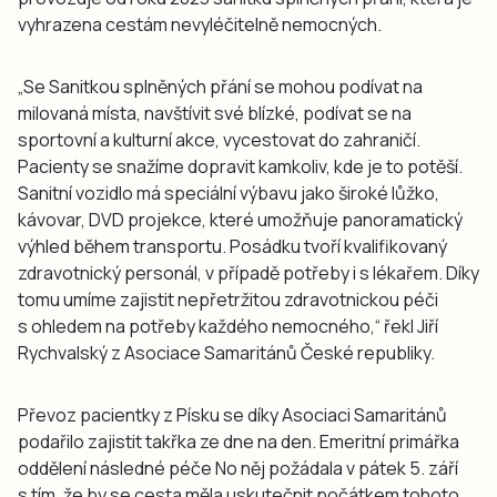
vyhrazena cestám nevyléčitelně nemocných.
„Se Sanitkou splněných přání se mohou podívat na
milovaná místa, navštívit své blízké, podívat se na
sportovní a kulturní akce, vycestovat do zahraničí.
Pacienty se snažíme dopravit kamkoliv, kde je to potěší.
Sanitní vozidlo má speciální výbavu jako široké lůžko,
kávovar, DVD projekce, které umožňuje panoramatický
výhled během transportu. Posádku tvoří kvalifikovaný
zdravotnický personál, v případě potřeby i s lékařem. Díky
tomu umíme zajistit nepřetržitou zdravotnickou péči
s ohledem na potřeby každého nemocného,“ řekl Jiří
Rychvalský z Asociace Samaritánů České republiky.
Převoz pacientky z Písku se díky Asociaci Samaritánů
podařilo zajistit takřka ze dne na den. Emeritní primářka
oddělení následné péče No něj požádala v pátek 5. září
s tím, že by se cesta měla uskutečnit počátkem tohoto