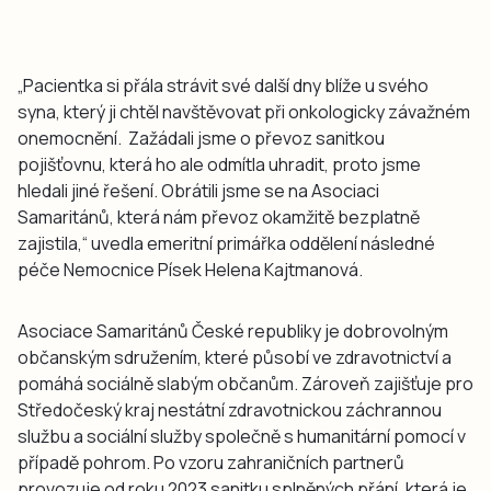
„Pacientka si přála strávit své další dny blíže u svého
syna, který ji chtěl navštěvovat při onkologicky závažném
onemocnění. Zažádali jsme o převoz sanitkou
pojišťovnu, která ho ale odmítla uhradit, proto jsme
hledali jiné řešení. Obrátili jsme se na Asociaci
Samaritánů, která nám převoz okamžitě bezplatně
zajistila,“ uvedla emeritní primářka oddělení následné
péče Nemocnice Písek Helena Kajtmanová.
Asociace Samaritánů České republiky je dobrovolným
občanským sdružením, které působí ve zdravotnictví a
pomáhá sociálně slabým občanům. Zároveň zajišťuje pro
Středočeský kraj nestátní zdravotnickou záchrannou
službu a sociální služby společně s humanitární pomocí v
případě pohrom. Po vzoru zahraničních partnerů
provozuje od roku 2023 sanitku splněných přání, která je