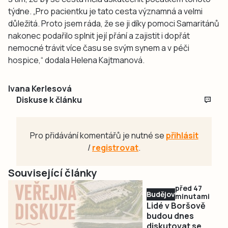
týdne. „Pro pacientku je tato cesta významná a velmi
důležitá. Proto jsem ráda, že se ji díky pomoci Samaritánů
nakonec podařilo splnit její přání a zajistit i dopřát
nemocné trávit více času se svým synem a v péči
hospice,“ dodala Helena Kajtmanová.
Ivana Kerlesová
Diskuse k článku
Pro přidávání komentářů je nutné se
přihlásit
/
registrovat
.
Související články
před 47
Budějovicko
minutami
Lidé v Boršově
budou dnes
diskutovat se