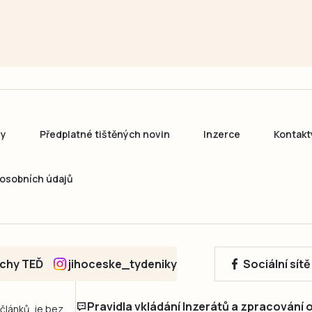
ny
Předplatné tištěných novin
Inzerce
Kontakt
osobních údajů
echy TEĎ
jihoceske_tydeniky
Sociální sít
Pravidla vkládání Inzerátů a zpracování
 článků, je bez