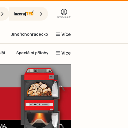
Přihlásit
Více
Jindřichohradecko
Více
íší
Speciální přílohy
Prachaticko
Inzerce
Obnovit heslo
řihlásit se
it se přes Facebook
čet, chci se
Registrovat