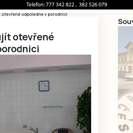
t otevřené odpoledne v porodnici
Souv
jít otevřené
porodnici