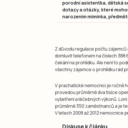
porodní asistentka, dětská 
dotazy a otázky, které mohou
narozením miminka, předměte
Z důvodu regulace počtu zájemců o
domluvit telefonem na číslech 388 
čekání na prohlídku. Ale není to p
všechny zájemce o prohlídku rád p
V prachatické nemocnici je ročně h
provedou průměrně dva tisíce oper
vyšetření a léčebných výkonů. Loni
průměrně 350 zaměstnanců a je ted
V letech 2008 až 2012 nemocnice pr
Diskuse k článku