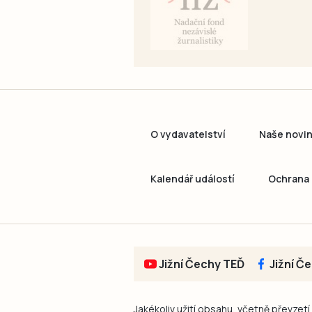
O vydavatelství
Naše novi
Kalendář událostí
Ochrana 
Jižní Čechy TEĎ
Jižní Č
Jakékoliv užití obsahu, včetně převzetí