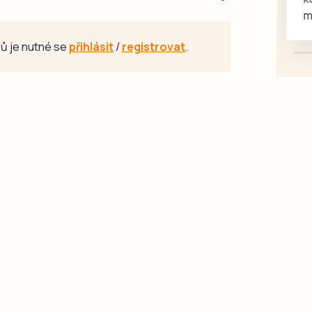
mazlivé, ihned k odběru.
ů je nutné se
přihlásit
/
registrovat
.