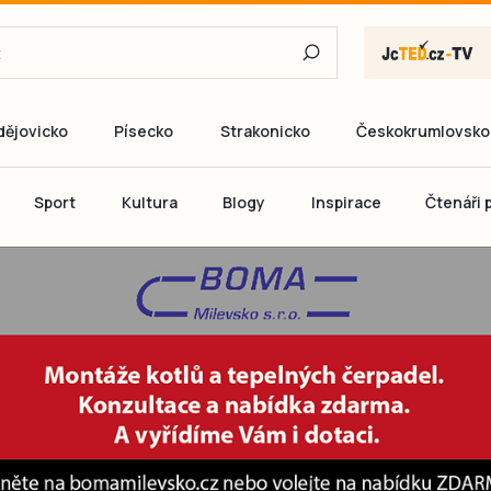
dějovicko
Písecko
Strakonicko
Českokrumlovsko
E-mail
Sport
Kultura
Blogy
Inspirace
Čtenáři p
Heslo
P
Přihlás
Ještě nemám ú