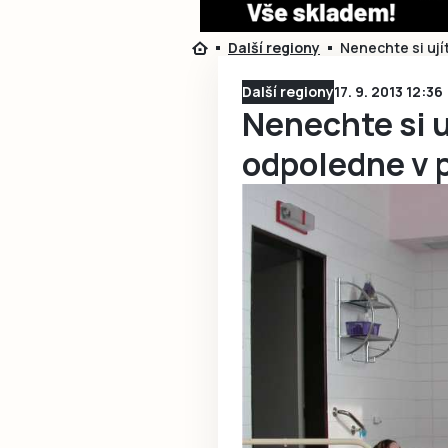
Další regiony
Nenechte si ují
Další regiony
17. 9. 2013 12:36
Nenechte si u
odpoledne v 