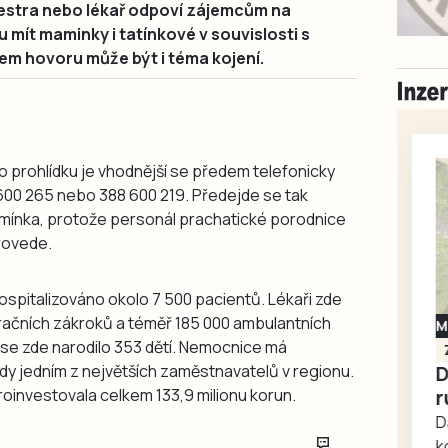
sestra nebo lékař odpoví zájemcům na
 mít maminky i tatínkové v souvislosti s
m hovoru může být i téma kojení.
 prohlídku je vhodnější se předem telefonicky
600 265 nebo 388 600 219. Předejde se tak
odmínka, protože personál prachatické porodnice
rovede.
ospitalizováno okolo 7 500 pacientů. Lékaři zde
ačních zákroků a téměř 185 000 ambulantních
Milevsko
 se zde narodilo 353 dětí. Nemocnice má
Zdarma / za odvoz
y jedním z největších zaměstnavatelů v regionu.
Daruji do dobrých
oinvestovala celkem 133,9 milionu korun.
rukou kotě
Daruji do dobrých rukou
kotě-kočka, odčervené,