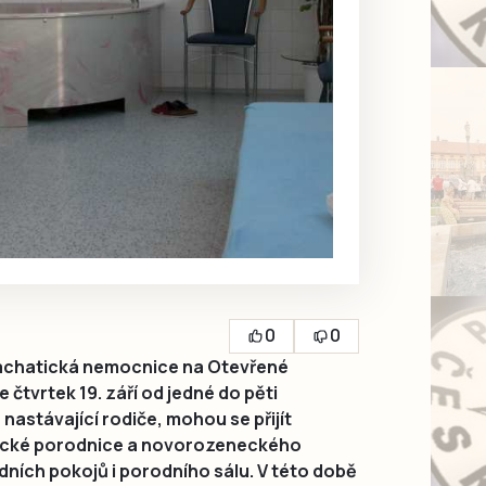
0
0
achatická nemocnice na Otevřené
 čtvrtek 19. září od jedné do pěti
astávající rodiče, mohou se přijít
tické porodnice a novorozeneckého
ních pokojů i porodního sálu. V této době