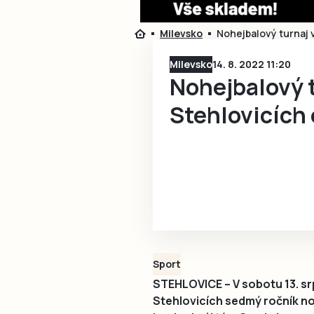
Milevsko
Nohejbalový turnaj 
Milevsko
14. 8. 2022 11:20
Nohejbalový t
Stehlovicích
Sport
STEHLOVICE – V sobotu 13. sr
Stehlovicích sedmý ročník no