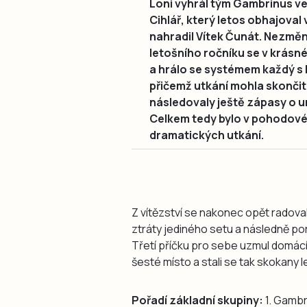
Loni vyhrál tým Gambrinus ve 
Cihlář, který letos obhajova
nahradil Vítek Čunát. Nezměn
letošního ročníku se v krásn
a hrálo se systémem každý s 
přičemž utkání mohla skončit
následovaly ještě zápasy o um
Celkem tedy bylo v pohodové 
dramatických utkání.
Z vítězství se nakonec opět radova
ztráty jediného setu a následně pora
Třetí příčku pro sebe uzmul domácí t
šesté místo a stali se tak skokany l
Pořadí základní skupiny:
1. Gambri