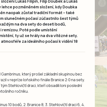
složení Lukáš Filipín, Filip Doubek a Lukáš
l v lehce pozměněném složení, kdy Doubka
ěn naopak zůstal tradiční formát – také
ém slunečném počasí zúčastnilo šest týmů
každým na dva sety do deseti bodů,
 i remízou. Poté podle umístění
ístění, ty už se hrály na dva vítězné sety.
atmosféře za ideálního počasí k vidění 18
l Gambrinus, který prošel základní skupinou bez
zil v repríze loňského finále Branice 2:0 na sety.
ým Stehlovičtí draci, kteří obsadili loni poslední
etošního ročníku.
nus 10 bodů, 2. Branice 8, 3. Stehlovičtí draci 6, 4.