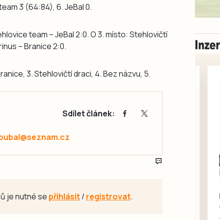
team 3 (64:84), 6. JeBal 0.
hlovice team – JeBal 2:0. O 3. místo: Stehlovičtí
inus – Branice 2:0.
ranice, 3. Stehlovičtí draci, 4. Bez názvu, 5.
Sdílet článek:
.pubal@seznam.cz
Milevsko
Zdarma / za odvoz
Daruji do dobrých
rukou kotě
ů je nutné se
přihlásit
/
registrovat
.
Daruji do dobrých rukou
kotě-kočka, odčervené,