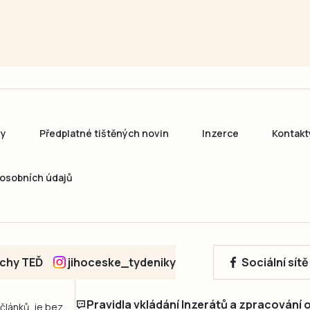
ny
Předplatné tištěných novin
Inzerce
Kontakt
osobních údajů
echy TEĎ
jihoceske_tydeniky
Sociální sít
Pravidla vkládání Inzerátů a zpracování
 článků, je bez