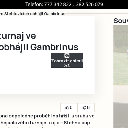
ve Stehlovicích obhájil Gambrinus
Souv
urnaj ve
 obhájil Gambrinus
Zobrazit galerii
(43)
0
0
pna odpoledne proběhl na hřišti u srubu ve
hejbalového turnaje trojic – Stehno cup.