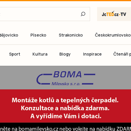
dějovicko
Písecko
Strakonicko
Českokrumlovsko
E-mail
Sport
Kultura
Blogy
Inspirace
Čtenáři p
Heslo
P
Přihlás
Ještě nemám ú