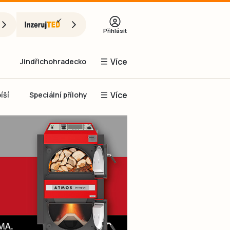
Přihlásit
Více
Jindřichohradecko
Více
íší
Speciální přílohy
Prachaticko
Inzerce
Obnovit heslo
řihlásit se
it se přes Facebook
čet, chci se
Registrovat