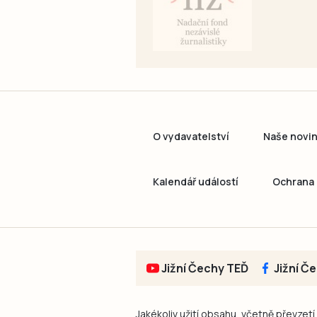
O vydavatelství
Naše novi
Kalendář událostí
Ochrana 
Jižní Čechy TEĎ
Jižní Č
Jakékoliv užití obsahu, včetně převzetí