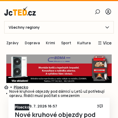
Všechny regiony
E-mail
Více
Zprávy
Doprava
Krimi
Sport
Kultura
Heslo
Blogy
Obnovit heslo
Inspirace
Čtenáři píší
Přihlásit se
Speciální přílohy
Písecko
Přihlásit se přes Facebook
Inzerce
Nové kruhové objezdy pod dálnicí u Letů už potřebují
opravu. Řidiči musí počítat s omezením
Ještě nemám účet, chci se
Registrovat
9. 7. 2026 16:57
3
Písecko
Nové kruhové objezdy pod