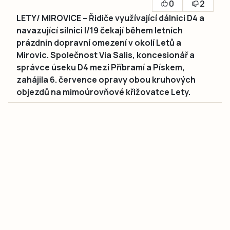
0
2
LETY/ MIROVICE – Řidiče využívající dálnici D4 a
navazující silnici I/19 čekají během letních
prázdnin dopravní omezení v okolí Letů a
Mirovic. Společnost Via Salis, koncesionář a
správce úseku D4 mezi Příbramí a Pískem,
zahájila 6. července opravy obou kruhových
objezdů na mimoúrovňové křižovatce Lety.