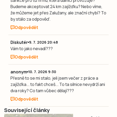
sankce pro tu firmu, která dálnici provozuje?
Budeme akceptovat 24 km zajížďku? Nebo víme,
že můžeme jet přes Zalužany, ale znační chybí? To
by stálo za odpověď.
Odpovědět
Diskutér
9. 7. 2026 20:48
Vám to jako nevadí???
Odpovědět
anonym
10. 7. 2026 9:30
Přesně to se mi stalo, jeli jsem večer z práce a
zajížďka... to fakt chceš... To ta silnice nevydrží ani
dva roky? Co tam vůbec dělají???
Odpovědět
Související články