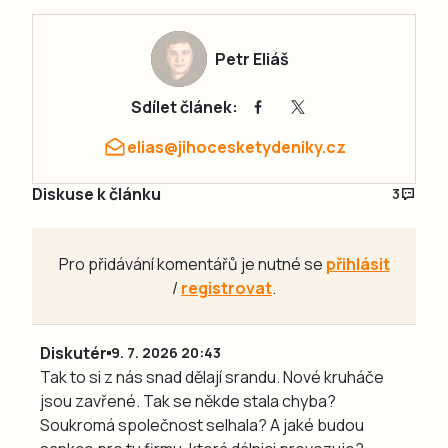
Petr Eliáš
Sdílet článek:
elias@jihocesketydeniky.cz
Diskuse k článku
3
Pro přidávání komentářů je nutné se
přihlásit
/
registrovat
.
Diskutér
9. 7. 2026 20:43
Tak to si z nás snad dělají srandu. Nové kruháče
jsou zavřené. Tak se někde stala chyba?
Soukromá společnost selhala? A jaké budou