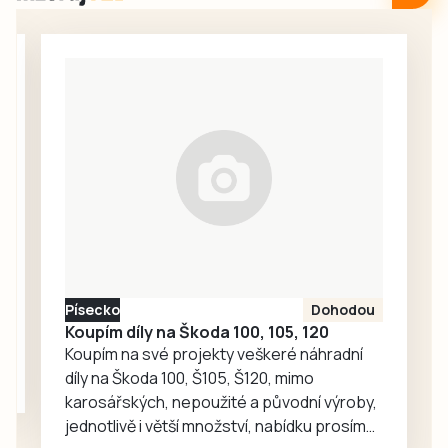
Obděnicích na
účinností od 8.
Petrovicku ze
srpna informovala
soboty 1. srpna.
tisková mluvčí
Ze stolku ve VIP
města Markéta
stánku, kam měli
Bučoková.
přístup jen hosté
a organizátoři,
zmizela návštěvní
kniha, do níž po
celý den
zapisovali své
vzkazy a kresby
účastníci pochodu
Písecko
Dohodou
i…
Koupím díly na Škoda 100, 105, 120
Koupím na své projekty veškeré náhradní
díly na Škoda 100, Š105, Š120, mimo
karosářských, nepoužité a původní výroby,
jednotlivě i větší množství, nabídku prosím