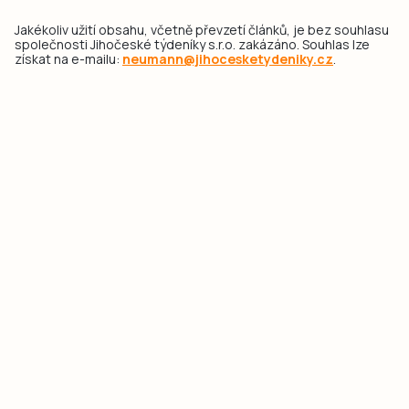
Jakékoliv užití obsahu, včetně převzetí článků, je bez souhlasu
společnosti Jihočeské týdeníky s.r.o. zakázáno. Souhlas lze
získat na e-mailu:
neumann@jihocesketydeniky.cz
.
2026 © Copyright Jihočeské týdeníky s.r.o.
Pravidla vkládání Inzerátů a zpracování osobních
údajů
Pravidla vkládání příspěvků
Hlavním cílem projektu „Nový vizuál webových stránek pro Jihočeské
týdeníky s.r.o." je optimalizace vizuálního stylu stávající značky a
modernizace grafického designu webu
jcted.cz
. Akcentována je funkčnost
uživatelského rozhraní webu, aby se stal moderním a přehledným zdrojem
důležitých a ověřených informací pro veřejnost. Projekt má zvýšit efektivitu a
zabezpečení poskytovaných služeb.
Projekt byl spolufinancován Evropskou unií z nástroje NextGenerationEU.