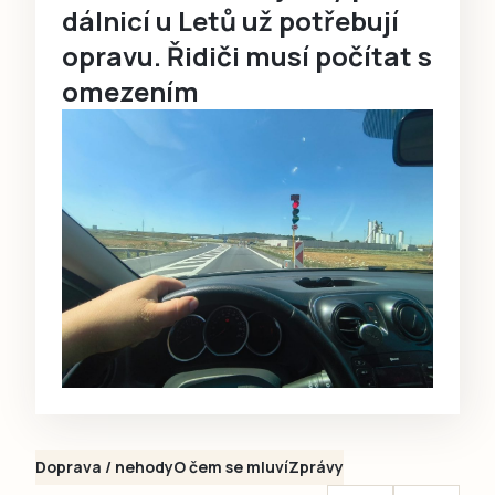
dálnicí u Letů už potřebují
opravu. Řidiči musí počítat s
omezením
Doprava / nehody
O čem se mluví
Zprávy