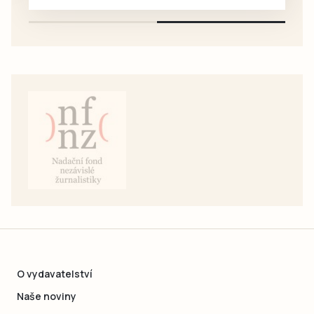
pouze na e-mail: svorpi@seznam.cz.
O vydavatelství
Naše noviny