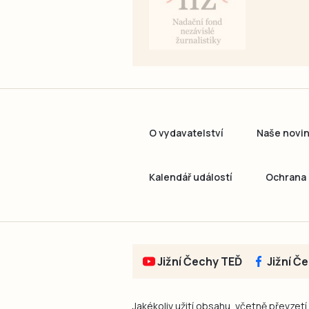
O vydavatelství
Naše novi
Kalendář událostí
Ochrana 
Jižní Čechy TEĎ
Jižní Č
Jakékoliv užití obsahu, včetně převzetí