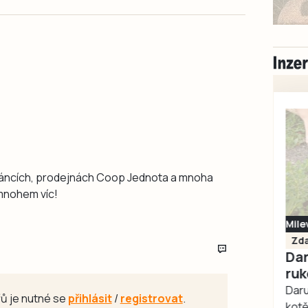
stáncích, prodejnách Coop Jednota a mnoha
 mnohem víc!
Milevsko
Zdarma / za odvoz
Daruji do dobrých
rukou kotě
Daruji do dobrých rukou
ů je nutné se
přihlásit
/
registrovat
.
kotě-kočka, odčervené,