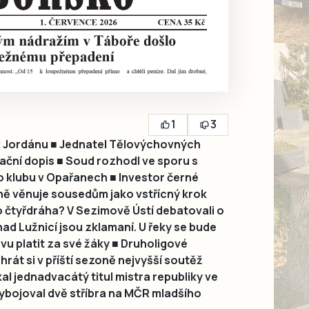
1
3
 v Jordánu ■ Jednatel Tělovýchovných
nační dopis ■ Soud rozhodl ve sporu s
 klubu v Opařanech ■ Investor černé
ně věnuje sousedům jako vstřícný krok
 čtyřdráha? V Sezimově Ústí debatovali o
nad Lužnicí jsou zklamaní. U řeky se bude
u platit za své žáky ■ Druholigové
rát si v příští sezoně nejvyšší soutěž
kal jednadvacátý titul mistra republiky ve
ybojoval dvě stříbra na MČR mladšího