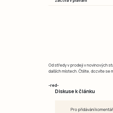
žactva v plavání
Od středy v prodeji v novinových 
dalších místech. Čtěte, dozvíte se
-red-
Diskuse k článku
Pro přidávání komentář