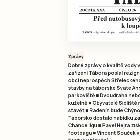
Zprávy
Dobré zprávy o kvalitě vody
zařízení Tábora poslal rezig
obcí neprospěch Střeleckého
stavby na táborské Svaté An
parkoviště ■ Dvoudráha nebo
kuželně ■ Obyvatelé Sídliště 
stavět ■ Radenín bude Chýnov
Táborsko dostalo nabídku zah
Chance ligu ■ Pavel Hejra zís
footbagu ■ Vincent Souček v