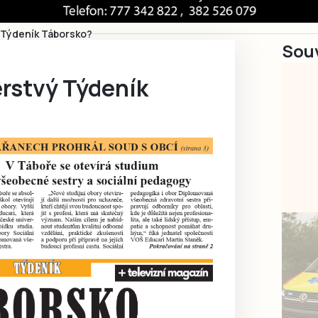
 Týdeník Táborsko?
Souv
erstvý Týdeník