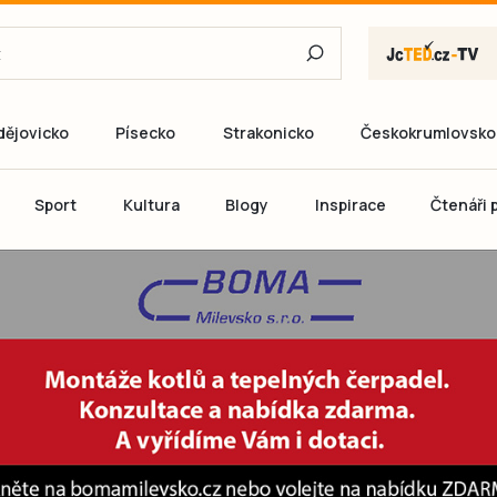
dějovicko
Písecko
Strakonicko
Českokrumlovsko
E-mail
Sport
Kultura
Blogy
Inspirace
Čtenáři p
Heslo
P
Přihlás
Ještě nemám ú