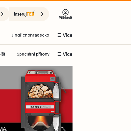
Přihlásit
Více
Jindřichohradecko
Více
íší
Speciální přílohy
Prachaticko
Inzerce
Obnovit heslo
řihlásit se
it se přes Facebook
čet, chci se
Registrovat