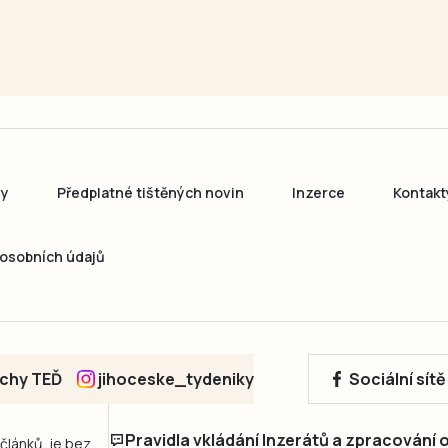
ny
Předplatné tištěných novin
Inzerce
Kontakt
osobních údajů
echy TEĎ
jihoceske_tydeniky
Sociální sít
Pravidla vkládání Inzerátů a zpracování
 článků, je bez