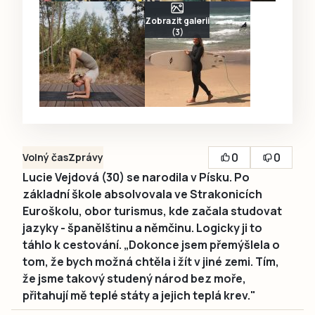
Zobrazit galerii
(3)
0
0
Volný čas
Zprávy
Lucie Vejdová (30) se narodila v Písku. Po
základní škole absolvovala ve Strakonicích
Euroškolu, obor turismus, kde začala studovat
jazyky - španělštinu a němčinu. Logicky ji to
táhlo k cestování. „Dokonce jsem přemýšlela o
tom, že bych možná chtěla i žít v jiné zemi. Tím,
že jsme takový studený národ bez moře,
přitahují mě teplé státy a jejich teplá krev."