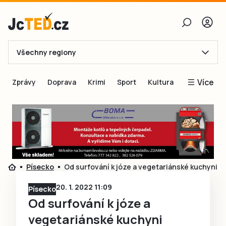
Všechny regiony
E-mail
Více
Zprávy
Doprava
Krimi
Sport
Kultura
Heslo
Blogy
Obnovit heslo
Inspirace
Čtenáři píší
Přihlásit se
Speciální přílohy
Písecko
Od surfování k józe a vegetariánské kuchyni
Přihlásit se přes Facebook
Inzerce
20. 1. 2022 11:09
Písecko
Ještě nemám účet, chci se
Registrovat
Od surfování k józe a
vegetariánské kuchyni