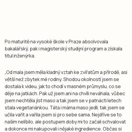
Po maturitě na vysoké škole v Praze absolvovala
bakalářský, pak i magisterský studijní program a získala
titul inženýrka.
„Od mala jsem měla kladný vztah ke zvířatům a přírodě, asi
větší než zbytek mé rodiny. Shodou okolností jsem se
dostala k videu, jak to chodí v masném průmyslu, co se
děje na jatkách. Pak už jsem ani na chvíli neváhala, vůbec
jsem nechtěla jíst maso a tak jsem se v patnácti letech
stala vegetariánkou. Táta i máma maso jedli, tak jsem se
učila vařit a vařila jsem si pro sebe sama. Nejdříve se to
našim nelíbilo, ale postupem doby mi to začali schvalovat
a dokonce mi nakupovali i nějaké ingredience. Občas si