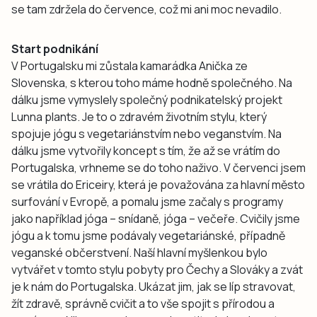
se tam zdržela do července, což mi ani moc nevadilo.
Start podnikání
V Portugalsku mi zůstala kamarádka Anička ze
Slovenska, s kterou toho máme hodně společného. Na
dálku jsme vymyslely společný podnikatelský projekt
Lunna plants. Je to o zdravém životním stylu, který
spojuje jógu s vegetariánstvím nebo veganstvím. Na
dálku jsme vytvořily koncept s tím, že až se vrátím do
Portugalska, vrhneme se do toho naživo. V červenci jsem
se vrátila do Ericeiry, která je považována za hlavní město
surfování v Evropě, a pomalu jsme začaly s programy
jako například jóga – snídaně, jóga – večeře. Cvičily jsme
jógu a k tomu jsme podávaly vegetariánské, případně
veganské občerstvení. Naší hlavní myšlenkou bylo
vytvářet v tomto stylu pobyty pro Čechy a Slováky a zvát
je k nám do Portugalska. Ukázat jim, jak se líp stravovat,
žít zdravě, správně cvičit a to vše spojit s přírodou a