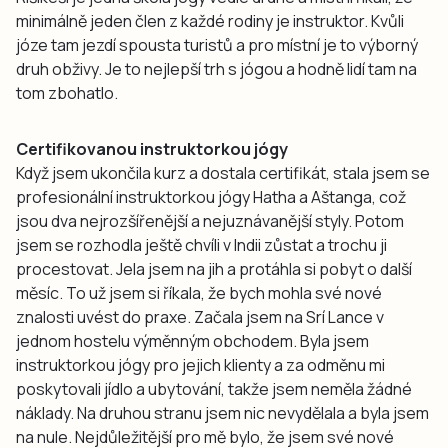
minimálně jeden člen z každé rodiny je instruktor. Kvůli
józe tam jezdí spousta turistů a pro místní je to výborný
druh obživy. Je to nejlepší trh s jógou a hodně lidí tam na
tom zbohatlo.
Certifikovanou instruktorkou jógy
Když jsem ukončila kurz a dostala certifikát, stala jsem se
profesionální instruktorkou jógy Hatha a Aštanga, což
jsou dva nejrozšířenější a nejuznávanější styly. Potom
jsem se rozhodla ještě chvíli v Indii zůstat a trochu ji
procestovat. Jela jsem na jih a protáhla si pobyt o další
měsíc. To už jsem si říkala, že bych mohla své nové
znalosti uvést do praxe. Začala jsem na Srí Lance v
jednom hostelu výměnným obchodem. Byla jsem
instruktorkou jógy pro jejich klienty a za odměnu mi
poskytovali jídlo a ubytování, takže jsem neměla žádné
náklady. Na druhou stranu jsem nic nevydělala a byla jsem
na nule. Nejdůležitější pro mě bylo, že jsem své nové