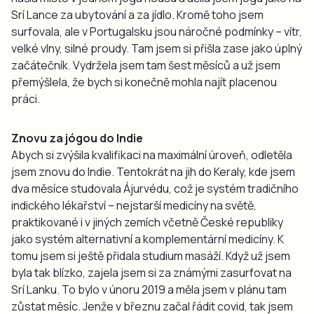
Srí Lance za ubytování a za jídlo. Kromě toho jsem
surfovala, ale v Portugalsku jsou náročné podmínky – vítr,
velké vlny, silné proudy. Tam jsem si přišla zase jako úplný
začátečník. Vydržela jsem tam šest měsíců a už jsem
přemýšlela, že bych si konečně mohla najít placenou
práci.
Znovu za jógou do Indie
Abych si zvýšila kvalifikaci na maximální úroveň, odletěla
jsem znovu do Indie. Tentokrát na jih do Keraly, kde jsem
dva měsíce studovala Ájurvédu, což je systém tradičního
indického lékařství – nejstarší medicíny na světě,
praktikované i v jiných zemích včetně České republiky
jako systém alternativní a komplementární medicíny. K
tomu jsem si ještě přidala studium masáží. Když už jsem
byla tak blízko, zajela jsem si za známými zasurfovat na
Srí Lanku. To bylo v únoru 2019 a měla jsem v plánu tam
zůstat měsíc. Jenže v březnu začal řádit covid, tak jsem