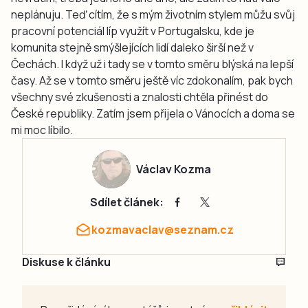
neplánuju. Teď cítím, že s mým životním stylem můžu svůj
pracovní potenciál líp využít v Portugalsku, kde je
komunita stejně smýšlejících lidí daleko širší než v
Čechách. I když už i tady se v tomto směru blýská na lepší
časy. Až se v tomto směru ještě víc zdokonalím, pak bych
všechny své zkušenosti a znalosti chtěla přinést do
České republiky. Zatím jsem přijela o Vánocích a doma se
mi moc líbilo.
Václav Kozma
Sdílet článek:
kozmavaclav@seznam.cz
Diskuse k článku