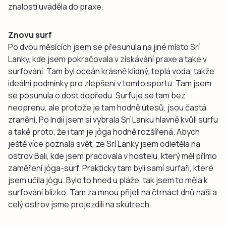
znalosti uváděla do praxe.
Znovu surf
Po dvou měsících jsem se přesunula na jiné místo Srí
Lanky, kde jsem pokračovala v získávání praxe a také v
surfování. Tam byl oceán krásně klidný, teplá voda, takže
ideální podmínky pro zlepšení v tomto sportu. Tam jsem
se posunula o dost dopředu. Surfuje se tam bez
neoprenu, ale protože je tam hodně útesů, jsou častá
zranění. Po Indii jsem si vybrala Srí Lanku hlavně kvůli surfu
a také proto, že i tam je jóga hodně rozšířená. Abych
ještě více poznala svět, ze Srí Lanky jsem odletěla na
ostrov Bali, kde jsem pracovala v hostelu, který měl přímo
zaměření jóga-surf. Prakticky tam byli samí surfaři, které
jsem učila jógu. Bylo to hned u pláže, tak jsem to měla k
surfování blízko. Tam za mnou přijeli na čtrnáct dnů naši a
celý ostrov jsme projezdili na skútrech.