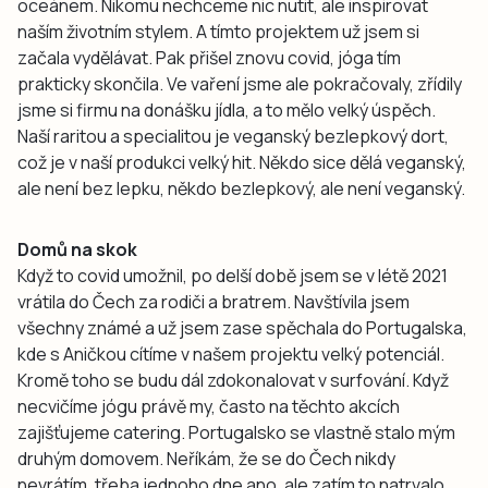
oceánem. Nikomu nechceme nic nutit, ale inspirovat
naším životním stylem. A tímto projektem už jsem si
začala vydělávat. Pak přišel znovu covid, jóga tím
prakticky skončila. Ve vaření jsme ale pokračovaly, zřídily
jsme si firmu na donášku jídla, a to mělo velký úspěch.
Naší raritou a specialitou je veganský bezlepkový dort,
což je v naší produkci velký hit. Někdo sice dělá veganský,
ale není bez lepku, někdo bezlepkový, ale není veganský.
Domů na skok
Když to covid umožnil, po delší době jsem se v létě 2021
vrátila do Čech za rodiči a bratrem. Navštívila jsem
všechny známé a už jsem zase spěchala do Portugalska,
kde s Aničkou cítíme v našem projektu velký potenciál.
Kromě toho se budu dál zdokonalovat v surfování. Když
necvičíme jógu právě my, často na těchto akcích
zajišťujeme catering. Portugalsko se vlastně stalo mým
druhým domovem. Neříkám, že se do Čech nikdy
nevrátím, třeba jednoho dne ano, ale zatím to natrvalo