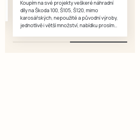
Koupím na své projekty veškeré náhradní
mnohem…
díly na Škoda 100, Š105, Š120, mimo
karosářských, nepoužité a původní výroby,
jednotlivě i větší množství, nabídku prosím
pouze na e-mail: svorpi@seznam.cz.