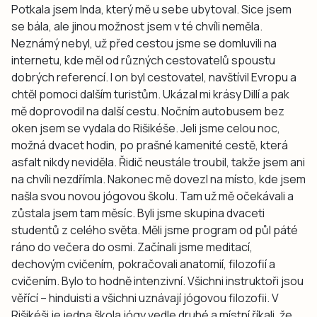
Potkala jsem Inda, který mě u sebe ubytoval. Sice jsem
se bála, ale jinou možnost jsem v té chvíli neměla.
Neznámý nebyl, už před cestou jsme se domluvili na
internetu, kde měl od různých cestovatelů spoustu
dobrých referencí. I on byl cestovatel, navštívil Evropu a
chtěl pomoci dalším turistům. Ukázal mi krásy Dillí a pak
mě doprovodil na další cestu. Nočním autobusem bez
oken jsem se vydala do Rišikéše. Jeli jsme celou noc,
možná dvacet hodin, po prašné kamenité cestě, která
asfalt nikdy neviděla. Řidič neustále troubil, takže jsem ani
na chvíli nezdřímla. Nakonec mě dovezl na místo, kde jsem
našla svou novou jógovou školu. Tam už mě očekávali a
zůstala jsem tam měsíc. Byli jsme skupina dvaceti
studentů z celého světa. Měli jsme program od půl páté
ráno do večera do osmi. Začínali jsme meditací,
dechovým cvičením, pokračovali anatomií, filozofií a
cvičením. Bylo to hodně intenzivní. Všichni instruktoři jsou
věřící – hinduisti a všichni uznávají jógovou filozofii. V
Rišikéši je jedna škola jógy vedle druhé a místní říkali, že