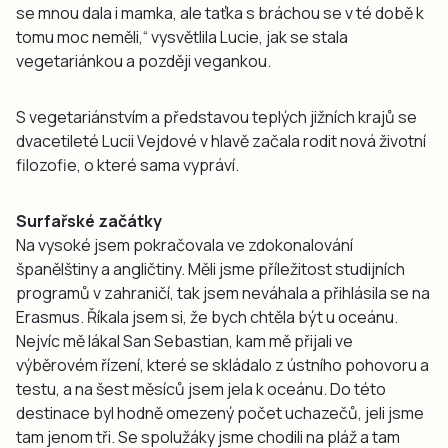
se mnou dala i mamka, ale taťka s bráchou se v té době k
tomu moc neměli,“ vysvětlila Lucie, jak se stala
vegetariánkou a později vegankou.
S vegetariánstvím a představou teplých jižních krajů se
dvacetileté Lucii Vejdové v hlavě začala rodit nová životní
filozofie, o které sama vypráví.
Surfařské začátky
Na vysoké jsem pokračovala ve zdokonalování
španělštiny a angličtiny. Měli jsme příležitost studijních
programů v zahraničí, tak jsem neváhala a přihlásila se na
Erasmus. Říkala jsem si, že bych chtěla být u oceánu.
Nejvíc mě lákal San Sebastian, kam mě přijali ve
výběrovém řízení, které se skládalo z ústního pohovoru a
testu, a na šest měsíců jsem jela k oceánu. Do této
destinace byl hodně omezený počet uchazečů, jeli jsme
tam jenom tři. Se spolužáky jsme chodili na pláž a tam