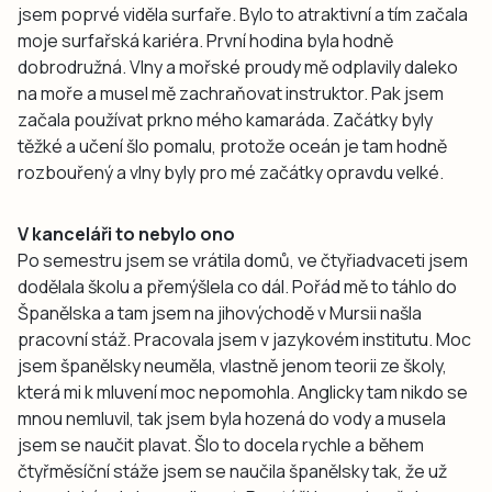
jsem poprvé viděla surfaře. Bylo to atraktivní a tím začala
moje surfařská kariéra. První hodina byla hodně
dobrodružná. Vlny a mořské proudy mě odplavily daleko
na moře a musel mě zachraňovat instruktor. Pak jsem
začala používat prkno mého kamaráda. Začátky byly
těžké a učení šlo pomalu, protože oceán je tam hodně
rozbouřený a vlny byly pro mé začátky opravdu velké.
V kanceláři to nebylo ono
Po semestru jsem se vrátila domů, ve čtyřiadvaceti jsem
dodělala školu a přemýšlela co dál. Pořád mě to táhlo do
Španělska a tam jsem na jihovýchodě v Mursii našla
pracovní stáž. Pracovala jsem v jazykovém institutu. Moc
jsem španělsky neuměla, vlastně jenom teorii ze školy,
která mi k mluvení moc nepomohla. Anglicky tam nikdo se
mnou nemluvil, tak jsem byla hozená do vody a musela
jsem se naučit plavat. Šlo to docela rychle a během
čtyřměsíční stáže jsem se naučila španělsky tak, že už