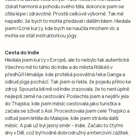
získat harmonii a pohodu svého těla, dokonce jsem se
cítila lépe i zdravotně. Prostě celkově výborně. Tak mě
napadlo, že bych to mohla předávat i dalším lidem. Hledala
jsem různé kurzy, kde bych se naučila mnohem víc a
mohla se stát instruktorkou jógy.
Cesta do Indie
Hledala jsem kurzy v Evropě, ale to nebylo tak autentické.
Všechno mě to táhlo do Indie a do města Rišikéš v
předhůří Himaláje, kde protéká posvátná řeka Ganga a
odkud jóga pochází. Tak jsem si řekla, že pojedu přímo ke
zdroji. Spousta lidí mě od Indie zrazovala, že to není úplně
nejlepší země na cestování. Poslechla jsem a nejdřív jela
do Thajska, kde jsem měsíc cestovala jako turistka a
začala se sžívat s Asií. Procestovala jsem celé Thajsko a
odtud jsem letěla do Malajsie, kde jsem strávila další
měsíc. A pak už byl jasný směr – Indie. Začalo to čtyřmi
dny v Dillí, což byl hodně dobrodružný a intenzivní zážitek.