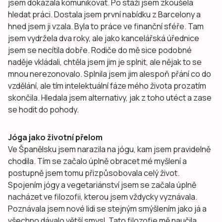
jsem dokázala komunikovat. Po stáži jsem zkoušela
hledat práci. Dostala jsem první nabídku z Barcelony a
hned jsem ji vzala. Byla to práce ve finanční sféře. Tam
jsem vydržela dva roky, ale jako kancelářská úřednice
jsem se necítila dobře. Rodiče do mě sice podobné
naděje vkládali, chtěla jsem jim je splnit, ale nějak to se
mnou nerezonovalo. Splnila jsem jim alespoň přání co do
vzdělání, ale tím intelektuální fáze mého života prozatím
skončila. Hledala jsem alternativy, jak z toho utéct a zase
se hodit do pohody.
Jóga jako životní přelom
Ve Španělsku jsem narazila na jógu, kam jsem pravidelně
chodila. Tím se začalo úplně obracet mé myšlení a
postupně jsem tomu přizpůsobovala celý život.
Spojením jógy a vegetariánství jsem se začala úplně
nacházet ve filozofii, kterou jsem vždycky vyznávala.
Poznávala jsem nové lidi se stejným smýšlením jako já a
všechno dávalo větší smysl. Tato filozofie mě naučila