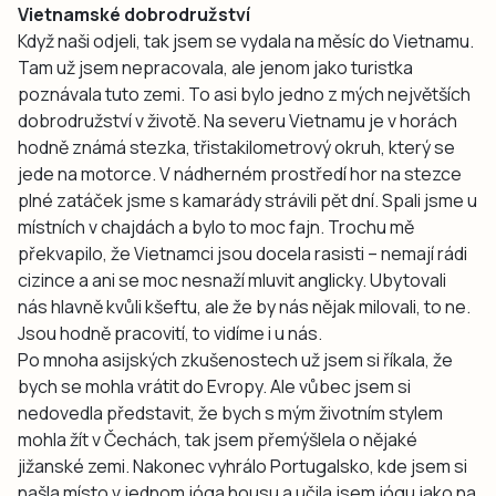
Vietnamské dobrodružství
Když naši odjeli, tak jsem se vydala na měsíc do Vietnamu.
Tam už jsem nepracovala, ale jenom jako turistka
poznávala tuto zemi. To asi bylo jedno z mých největších
dobrodružství v životě. Na severu Vietnamu je v horách
hodně známá stezka, třistakilometrový okruh, který se
jede na motorce. V nádherném prostředí hor na stezce
plné zatáček jsme s kamarády strávili pět dní. Spali jsme u
místních v chajdách a bylo to moc fajn. Trochu mě
překvapilo, že Vietnamci jsou docela rasisti – nemají rádi
cizince a ani se moc nesnaží mluvit anglicky. Ubytovali
nás hlavně kvůli kšeftu, ale že by nás nějak milovali, to ne.
Jsou hodně pracovití, to vidíme i u nás.
Po mnoha asijských zkušenostech už jsem si říkala, že
bych se mohla vrátit do Evropy. Ale vůbec jsem si
nedovedla představit, že bych s mým životním stylem
mohla žít v Čechách, tak jsem přemýšlela o nějaké
jižanské zemi. Nakonec vyhrálo Portugalsko, kde jsem si
našla místo v jednom jóga housu a učila jsem jógu jako na