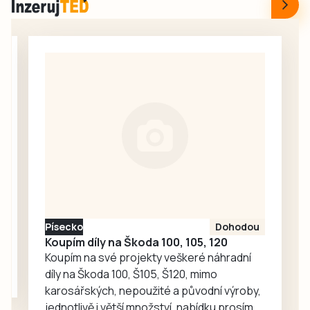
nabídlo setkání
na…
opatření obecné
rodáků v Údolí při
povahy, kterým
22. ročníku
dočasně omezuje
Údolských
odběr
slavností a…
povrchových vod
z vodních toků na
území ORP
Strakonice.
Nařízení platí s
účinností od 8.
srpna informovala
tisková mluvčí
města Markéta
Písecko
Dohodou
Bučoková.
Koupím díly na Škoda 100, 105, 120
Koupím na své projekty veškeré náhradní
díly na Škoda 100, Š105, Š120, mimo
karosářských, nepoužité a původní výroby,
jednotlivě i větší množství, nabídku prosím