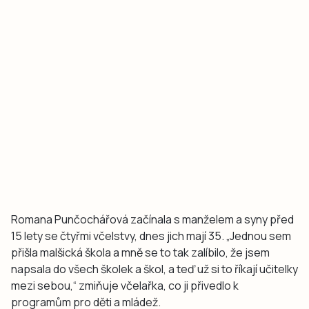
Romana Punčochářová začínala s manželem a syny před
15 lety se čtyřmi včelstvy, dnes jich mají 35. „Jednou sem
přišla malšická škola a mně se to tak zalíbilo, že jsem
napsala do všech školek a škol, a teď už si to říkají učitelky
mezi sebou,“ zmiňuje včelařka, co ji přivedlo k
programům pro děti a mládež.