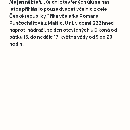
Ale jen někteří. „Ke dni otevřených úlů se nás
letos přihlásilo pouze dvacet včelnic z celé
České republiky,“ říká včelařka Romana
Punčochářová z Malšic. U ní, v domě 222 hned
naproti nádraží, se den otevřených úlů koná od
pátku 15. do neděle 17. května vždy od 9 do 20
hodin.