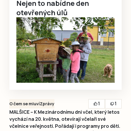
Nejen to nabídne den
otevřených úlů
1
1
O čem se mluví
Zprávy
MALŠICE – K Mezinárodnímu dni včel, který letos
vychází na 20. května, otevírají včelaři své
včelnice veřejnosti. Pořádají i programy pro děti.