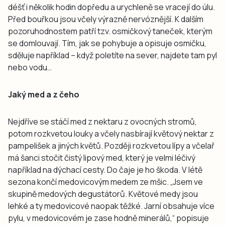
déšť i několik hodin dopředu a urychleně se vracejí do úlu.
Před bouřkou jsou včely výrazně nervóznější. K dalším
pozoruhodnostem patří tzv. osmičkový taneček, kterým
se domlouvají. Tím, jak se pohybuje a opisuje osmičku,
sděluje například – když poletíte na sever, najdete tam pyl
nebo vodu…
Jaký med a z čeho
Nejdříve se stáčí med z nektaru z ovocných stromů,
potom rozkvetou louky a včely nasbírají květový nektar z
pampelišek a jiných květů. Později rozkvetou lípy a včelař
má šanci stočit čistý lipový med, který je velmi léčivý
například na dýchací cesty. Do čaje je ho škoda. V létě
sezona končí medovicovým medem ze mšic. „Jsem ve
skupině medových degustátorů. Květové medy jsou
lehké a ty medovicové naopak těžké. Jarní obsahuje více
pylu, v medovicovém je zase hodně minerálů,“ popisuje