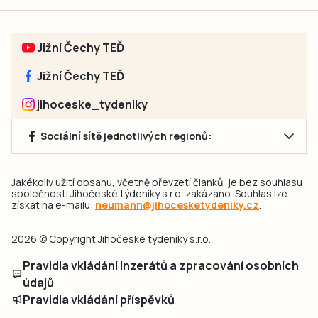
Jižní Čechy TEĎ
Jižní Čechy TEĎ
jihoceske_tydeniky
Sociální sítě jednotlivých regionů:
Jakékoliv užití obsahu, včetně převzetí článků, je bez souhlasu
společnosti Jihočeské týdeníky s.r.o. zakázáno. Souhlas lze
získat na e-mailu:
neumann@jihocesketydeniky.cz
.
2026 © Copyright Jihočeské týdeníky s.r.o.
Pravidla vkládání Inzerátů a zpracování osobních
údajů
Pravidla vkládání příspěvků