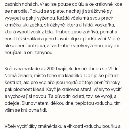
zadních nohách. Vrací se pouze do úlu a ke královně, kde
se narodila. Pokud se splete, nechají ji strážkyně pyl
vysypat a pak ji vyženou. Každá včela má svou práci:
krmička, uklízečka, strážkyně, která úl hlídá, voskařka,
která vypotí vosk z těla. Trubec zase zahřívá, pomáhá
nosit těžší náklad a jeho hlavní rolí je oplodňování. V létě
ale už není potřeba, a tak trubce včely vyženou, aby jim
neujídali, a oni zahynou.
Královna naklade až 2000 vajíček denně, líhnou se 21 dní.
Nemá žihadlo, místo toho má kladélko. Dožije se pěti až
šesti let, ale pro včelaře jsou nejdůležitější první tři roky,
pak plodnost klesá. Když je královna stará, včely to vycítí
a vychovají si novou. Ta původní odletí, tzv. se vyrojí, a
odejde. Slunovratem, délkou dne, teplotou vzduchu, tím
vším se královna řídí.
Včely vycítí díky změně tlaku a vlhkosti vzduchu bouřku a