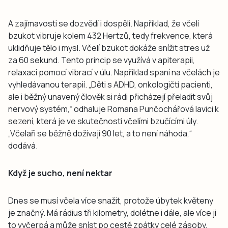
A zajímavosti se dozvědí i dospělí. Například, že včelí
bzukot vibruje kolem 432 Hertzů, tedy frekvence, která
uklidňuje tělo i mysl. Včelí bzukot dokáže snížit stres už
za 60 sekund. Tento princip se využívá v apiterapii,
relaxaci pomocí vibrací v úlu. Například spaní na včelách je
vyhledávanou terapií. „Děti s ADHD, onkologičtí pacienti,
ale i běžný unavený člověk si rádi přicházejí přeladit svůj
nervový systém,“ odhaluje Romana Punčochářová lavici k
sezení, která je ve skutečnosti včelími bzučícími úly.
„Včelaři se běžně dožívají 90 let, a to není náhoda,“
dodává.
Když je sucho, není nektar
Dnes se musí včela více snažit, protože úbytek květeny
je značný. Má rádius tři kilometry, dolétne i dále, ale více ji
to vyčerpá a může sníst po cestě zpátky celé zásoby,