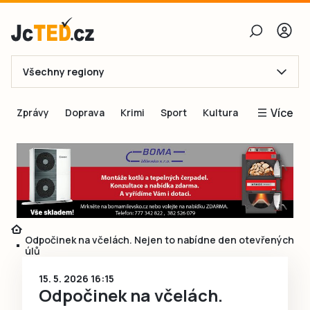
Všechny regiony
E-mail
Více
Zprávy
Doprava
Krimi
Sport
Kultura
Heslo
Blogy
Obnovit heslo
Inspirace
Čtenáři píší
Přihlásit se
Speciální přílohy
Přihlásit se přes Facebook
Inzerce
Odpočinek na včelách. Nejen to nabídne den otevřených
úlů
Ještě nemám účet, chci se
Registrovat
15. 5. 2026 16:15
Odpočinek na včelách.