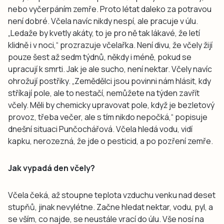
nebo vyčerpáním zemře. Proto létat daleko za potravou
není dobré. Včela navíc nikdy nespí, ale pracuje v úlu.
„Ledaže by kvetly akáty, to je pro ně tak lákavé, že letí
klidně i v noci,“ prozrazuje včelařka. Není divu, že včely žijí
pouze šest až sedm týdnů, někdy i méně, pokud se
upracují k smrti. Jak je ale sucho, není nektar. Včely navíc
ohrožují postřiky. „Zemědělci jsou povinni nám hlásit, kdy
stříkají pole, ale to nestačí, nemůžete na týden zavřít
včely. Měli by chemicky upravovat pole, když je bezletový
provoz, třeba večer, ale s tím nikdo nepočká,“ popisuje
dnešní situaci Punčochářová. Včela hledá vodu, vidí
kapku, nerozezná, že jde o pesticid, a po pozření zemře.
Jak vypadá den včely?
Včela čeká, až stoupne teplota vzduchu venku nad deset
stupňů, jinak nevylétne. Začne hledat nektar, vodu, pyl, a
se vším, co najde, se neustále vrací do úlu. Vše nosí na