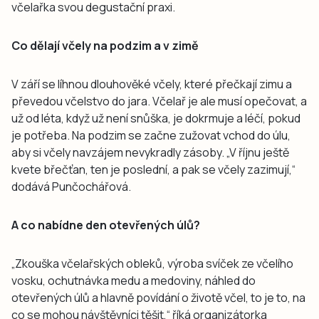
včelařka svou degustační praxi.
Co dělají včely na podzim a v zimě
V září se líhnou dlouhověké včely, které přečkají zimu a
převedou včelstvo do jara. Včelař je ale musí opečovat, a
už od léta, když už není snůška, je dokrmuje a léčí, pokud
je potřeba. Na podzim se začne zužovat vchod do úlu,
aby si včely navzájem nevykradly zásoby. „V říjnu ještě
kvete břečťan, ten je poslední, a pak se včely zazimují,“
dodává Punčochářová.
A co nabídne den otevřených úlů?
„Zkouška včelařských obleků, výroba svíček ze včelího
vosku, ochutnávka medu a medoviny, náhled do
otevřených úlů a hlavně povídání o životě včel, to je to, na
co se mohou návštěvníci těšit,“ říká organizátorka