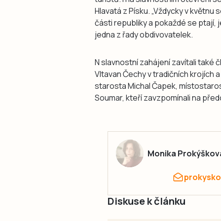
Hlavatá z Písku. „Vždycky v květnu 
části republiky a pokaždé se ptají, j
jedna z řady obdivovatelek.
N slavnostní zahájení zavítali tak
Vltavan Čechy v tradičních krojích a 
starosta Michal Čapek, místostaro
Soumar, kteří zavzpomínali na před
Monika Prokýškov
prokysko
Diskuse k článku