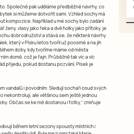
ěsto. Společně pak uděláme předběžné návrhy, co
mazlivé, ihned k odběru.
zbytek si můžeme dotvořit sami. Vzhled sochy má
out kompozice. Například u mé sochy bylo zadání
 ženy, vlasy jako řeka a dvě holky jako přítoky, je
rochu dobrodružství a stává se, že některé návrhy
ek, který v Písku letos tvořil už poosmé a na jih
 „Během doby, kdy tvoříme máme od města
ím domě, což je fajn. Průběžně tak víc a víc
ád přijedu, pokud dostanu pozvání, Písek je
ům vandalů i povodním. Sledují sochaři osud svých
o nekontroluji, ale většinou sem ještě jednou
by. Občas se ke mě dostanou i fotky,“ zmiňuje
ivují během letní sezony spousty místních i
 sešly desítky lidí. Byla mezi nimi také Marie