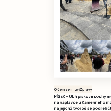
O čem se mluví
Zprávy
PÍSEK – Obří pískové sochy m
na náplavce u Kamenného most
na jejichž tvorbě se podíleli 