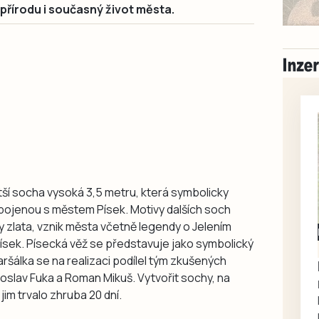
, přírodu i současný život města.
tší socha vysoká 3,5 metru, která symbolicky
pojenou s městem Písek. Motivy dalších soch
ky zlata, vznik města včetně legendy o Jelením
Milevsko
sek. Písecká věž se představuje jako symbolický
Zdarma / za odvoz
ršálka se na realizaci podílel tým zkušených
Daruji do dobrých
roslav Fuka a Roman Mikuš. Vytvořit sochy, na
rukou kotě
jim trvalo zhruba 20 dní.
Daruji do dobrých rukou
kotě-kočka, odčervené,