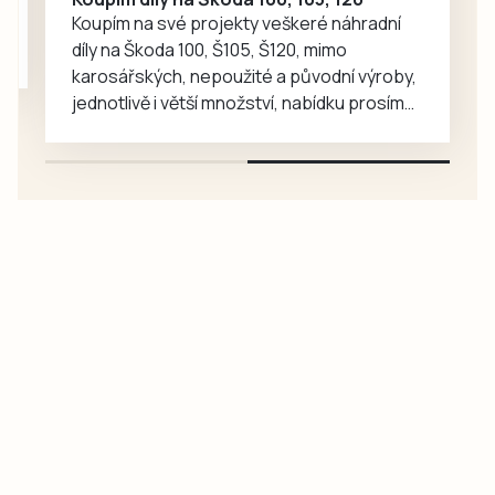
Koupím na své projekty veškeré náhradní
díly na Škoda 100, Š105, Š120, mimo
karosářských, nepoužité a původní výroby,
jednotlivě i větší množství, nabídku prosím
pouze na e-mail: svorpi@seznam.cz.