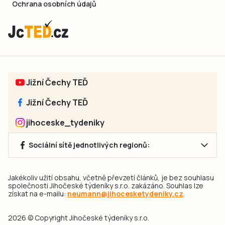
Ochrana osobních údajů
Jižní Čechy TEĎ
Jižní Čechy TEĎ
jihoceske_tydeniky
Sociální sítě jednotlivých regionů:
Jakékoliv užití obsahu, včetně převzetí článků, je bez souhlasu
společnosti Jihočeské týdeníky s.r.o. zakázáno. Souhlas lze
získat na e-mailu:
neumann@jihocesketydeniky.cz
.
2026 © Copyright Jihočeské týdeníky s.r.o.