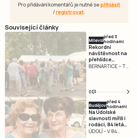
Pro přidávání komentářů je nutné se
přihlásit
/
registrovat
.
Související články
před 3
Milevsko
hodinami
Rekordní
návštěvnost na
přehlídce
dechovek v
BERNARTICE – To
Bernarticích. Na
organizátoři
Český rozhlas
bernartické
jsou lidé
přehlídky
naštvaní.
0
dechových hudeb
Objevují Rádio
před 4
Dechovka
nečekali. V sobotu
Budějovicko
hodinami
8. srpna navštívilo
Na Údolské
jejich akci přes
slavnosti mířili i
rodáci, 84 letá
250 návštěvníků.
Jana Hlaváčová
ÚDOLÍ – V 84
Tolik jich ještě
vážila cestu ze