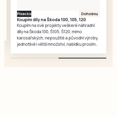
oplátku vyprávějí
zajímavé příběhy.
Písecko
Dohodou
Koupím díly na Škoda 100, 105, 120
Koupím na své projekty veškeré náhradní
díly na Škoda 100, Š105, Š120, mimo
karosářských, nepoužité a původní výroby,
jednotlivě i větší množství, nabídku prosím
pouze na e-mail: svorpi@seznam.cz.