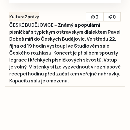
0
0
Kultura
Zprávy
ČESKÉ BUDĚJOVICE – Známý a populární
písničkář s typickým ostravským dialektem Pavel
Dobeš míří do Českých Budějovic. Ve středu 22.
října od 19 hodin vystoupí ve Studiovém sále
Českého rozhlasu. Koncert je příslibem spousty
legrace i křehkých písničkových skvostů. Vstup
je volný. Místenky si lze vyzvednout v rozhlasové
recepci hodinu před začátkem veřejné nahrávky.
Kapacita sálu je omezena.