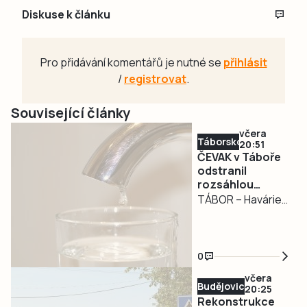
Diskuse k článku
Pro přidávání komentářů je nutné se
přihlásit
/
registrovat
.
Související články
včera
Táborsko
20:51
ČEVAK v Táboře
odstranil
rozsáhlou
havárii a v půl
TÁBOR – Havárie
osmé spustil
vodovodu, po
vodu
které se dnes
odpoledne ocitla
0
bez vody zhruba
včera
třetina města v
Budějovicko
20:25
severní části
Rekonstrukce