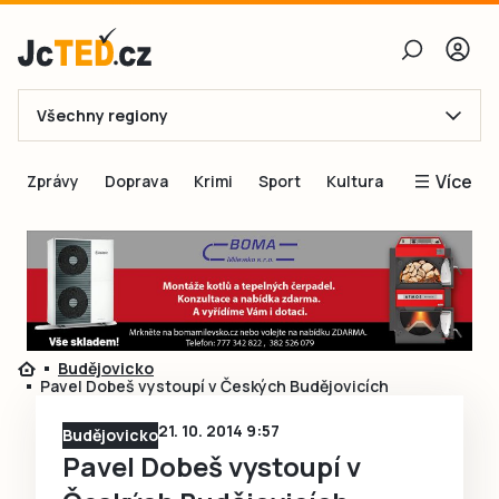
Všechny regiony
E-mail
Více
Zprávy
Doprava
Krimi
Sport
Kultura
Heslo
Blogy
Obnovit heslo
Inspirace
Čtenáři píší
Přihlásit se
Speciální přílohy
Budějovicko
Přihlásit se přes Facebook
Inzerce
Pavel Dobeš vystoupí v Českých Budějovicích
Ještě nemám účet, chci se
Registrovat
21. 10. 2014 9:57
Budějovicko
Pavel Dobeš vystoupí v