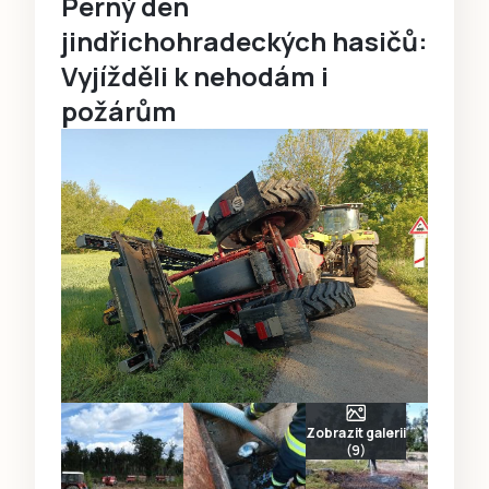
Perný den
jindřichohradeckých hasičů:
Vyjížděli k nehodám i
požárům
Zobrazit galerii
(9)