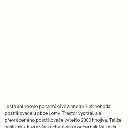
Ještě ani nebylo po ranní kávě a hned v 7.28 nehoda
postřikovače u obce Lomy. Traktor vydržel, ale
převráceného postřikovače vyteklo 2000 hnojiva. Takže
našli jímku, která vše zachytávala a odčerpali. Na závěr