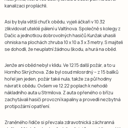
kanalizaci propláchli.
Asi by byla větší chuť k obědu, vyjeli áčkaři v 10.32
zlikvidovat uteklé pálení u Valtínova. Společně s kolegy z
Dačic a jednotkou dobrovolných hasičů Kunžak uhasili
ohniska na plochách zhruba 10 x 10 a 3 x 3 metry. S majiteli
se dohodli, že neuplatní žádnou škodu, a hurá na oběd.
Jenže ani oběd nebyl v klidu. Ve 12.15 další požár, a to u
Horního Skrýchova. Zde byl osud milosrdný – z 15 balíků
hořel jen jeden, požár také nula, takže za půl hodiny
návrat k obědu. Ovšem ve 12.22 poplach k nehodě
nákladního auta u Strmilova. Z auta opřeného o břízu
zachytávali hasiči provozní kapaliny a provedli nezbytná
protipožární opatření.
Zraněného řidiče si převzala zdravotnická záchranná