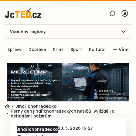
Všechny regiony
E-mail
Více
Zprávy
Doprava
Krimi
Sport
Kultura
Heslo
Blogy
Obnovit heslo
Inspirace
Čtenáři píší
Přihlásit se
Speciální přílohy
Přihlásit se přes Facebook
Inzerce
Jindřichohradecko
Perný den jindřichohradeckých hasičů: Vyjížděli k
Ještě nemám účet, chci se
Registrovat
nehodám i požárům
20. 5. 2026 16:27
Jindřichohradecko