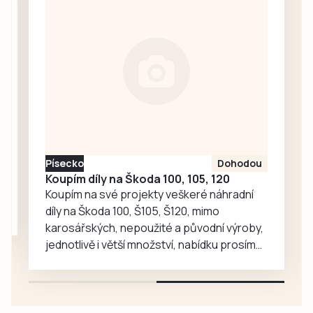
Vltavské kaskády.
U obou soustrojí
dojde ke
kompletní výměně
turbín,
generátorů,
rozvodny
vyvedení výkonu a
řídicího systému.
Písecko
Dohodou
Koupím díly na Škoda 100, 105, 120
Koupím na své projekty veškeré náhradní
díly na Škoda 100, Š105, Š120, mimo
karosářských, nepoužité a původní výroby,
jednotlivě i větší množství, nabídku prosím
pouze na e-mail: svorpi@seznam.cz.