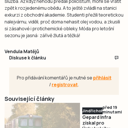
služba. Až když nehodu předali policistům, mohli se vrátit
zpět k rozjedenému obědu. A to ještě zvládli na stanici
exkurzi z obchodní akademie. Studenti přežili teoretickou
nalejvárnu, viděli, proč doma nehasit olej vodou, a zkusili
si zásahové i protichemické obleky. Móda pro letošní
sezonu je jasná: zářivě žlutá a těžká!
Vendula Matějů
Diskuse k článku
Pro přidávání komentářů je nutné se
přihlásit
/
registrovat
.
Související články
před 19
Jindřichohradecko
minutami
Gepard Infra
získal pro