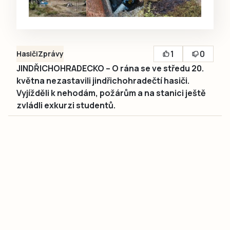
1
0
Hasiči
Zprávy
JINDŘICHOHRADECKO – O rána se ve středu 20.
května nezastavili jindřichohradečtí hasiči.
Vyjížděli k nehodám, požárům a na stanici ještě
zvládli exkurzi studentů.