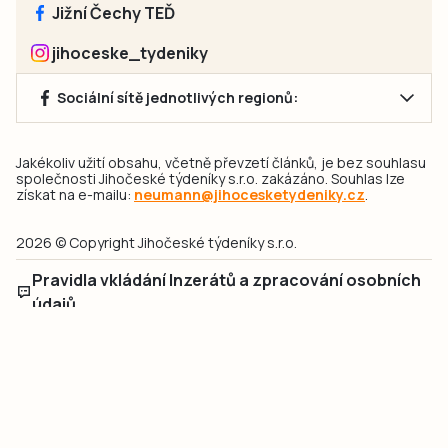
Jižní Čechy TEĎ
jihoceske_tydeniky
Sociální sítě jednotlivých regionů:
Jakékoliv užití obsahu, včetně převzetí článků, je bez souhlasu
společnosti Jihočeské týdeníky s.r.o. zakázáno. Souhlas lze
získat na e-mailu:
neumann@jihocesketydeniky.cz
.
2026 © Copyright Jihočeské týdeníky s.r.o.
Pravidla vkládání Inzerátů a zpracování osobních
údajů
Pravidla vkládání příspěvků
Hlavním cílem projektu „Nový vizuál webových stránek pro Jihočeské
týdeníky s.r.o." je optimalizace vizuálního stylu stávající značky a
modernizace grafického designu webu
jcted.cz
. Akcentována je funkčnost