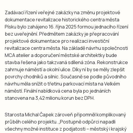
Zadávací řízení veřejné zakázky na změnu projektové
dokumentace revitalizace historického centra města
Písku bylo zahájeno 16. října 2025 formou jednacího řízení
bez uveřejnění. Předmětem zakázky je přepracování
projektové dokumentace pro realizaci investiční
revitalizace centra města. Na základě návrhu společnosti
MCA atelier a doporučení městské architektky bude
stavba řešena jako takzvaná sdílená zóna. Rekonstrukce
zahrnuje náměstí a okolní ulice. Díky ní by se měly zlepšit
povrchy chodníků a silnic. Současně se podle původního
návrhu měla snížit o třetinu parkovací místa na Velkém
náměstí. Finální nabídková cena byla po jednáních
stanovena na 3,42 milionu korun bez DPH.
Starosta Michal Čapek zároveň připomněl komplikovaný
průběh celého projektu. „Postupně odpůrci napadli
všechny možné instituce z podjatosti – městský i krajský