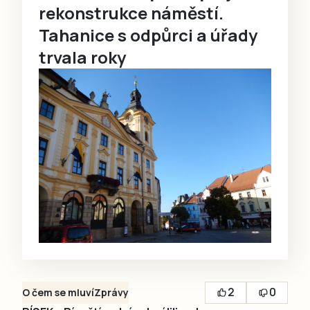
rekonstrukce náměstí.
Tahanice s odpůrci a úřady
trvala roky
2
0
O čem se mluví
Zprávy