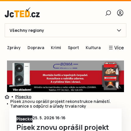
Všechny regiony
E-mail
Více
Zprávy
Doprava
Krimi
Sport
Kultura
Heslo
Blogy
Obnovit heslo
Inspirace
Čtenáři píší
Přihlásit se
Speciální přílohy
Písecko
Přihlásit se přes Facebook
Inzerce
Písek znovu oprášil projekt rekonstrukce náměstí.
Tahanice s odpůrci a úřady trvala roky
Ještě nemám účet, chci se
Registrovat
25. 5. 2026 16:16
Písecko
Písek znovu oprášil projekt