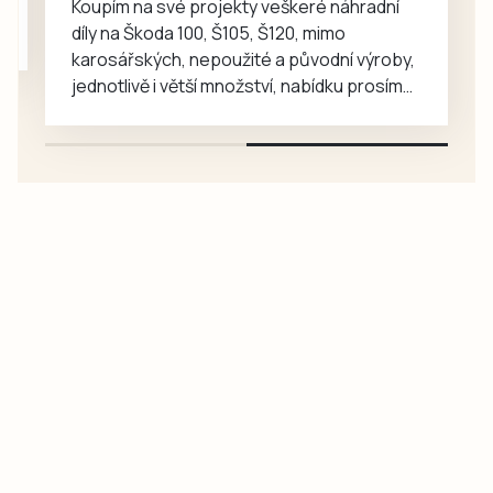
Koupím na své projekty veškeré náhradní
mnohem…
díly na Škoda 100, Š105, Š120, mimo
karosářských, nepoužité a původní výroby,
jednotlivě i větší množství, nabídku prosím
pouze na e-mail: svorpi@seznam.cz.