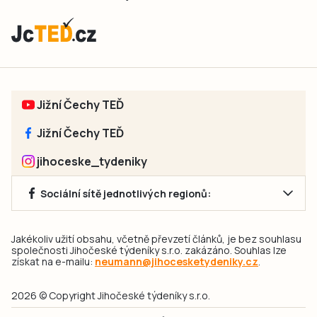
Jižní Čechy TEĎ
Jižní Čechy TEĎ
jihoceske_tydeniky
Sociální sítě jednotlivých regionů:
Jakékoliv užití obsahu, včetně převzetí článků, je bez souhlasu
společnosti Jihočeské týdeníky s.r.o. zakázáno. Souhlas lze
získat na e-mailu:
neumann@jihocesketydeniky.cz
.
2026 © Copyright Jihočeské týdeníky s.r.o.