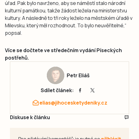
úřad. Pak bylo navrženo, aby se náměstí stalo národní
kulturní památkou, takže žádost ležela na ministerstvu
kultury. A následně to tři roky leželo na městském úřadě v
Milevsku, který měl rozhodnout. To bylo neuvěřitelné,“
popsal.
Více se dočtete ve středečním vydání Píseckých
postřehů.
Petr Eliáš
Sdílet článek:
elias@jihocesketydeniky.cz
Diskuse k článku
Pro přidávání komentářů je nutné se
přihlásit