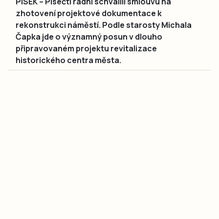
PÍSEK – Písečtí radní schválili smlouvu na
zhotovení projektové dokumentace k
rekonstrukci náměstí. Podle starosty Michala
Čapka jde o významný posun v dlouho
připravovaném projektu revitalizace
historického centra města.