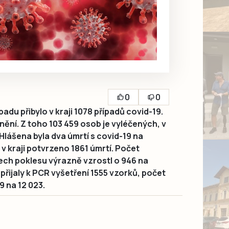
0
0
padu přibylo v kraji 1078 případů covid-19.
ění. Z toho 103 459 osob je vyléčených, v
 Hlášena byla dva úmrtí s covid-19 na
v kraji potvrzeno 1861 úmrtí. Počet
ech poklesu výrazně vzrostl o 946 na
 přijaly k PCR vyšetření 1555 vzorků, počet
9 na 12 023.