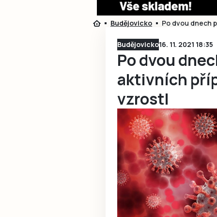
Budějovicko
Po dvou dnech p
Budějovicko
16. 11. 2021 18:35
Po dvou dnec
aktivních pří
vzrostl