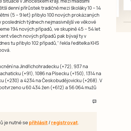
 situace v Jihočeském kraji, mezi mladšími
mazlivé, ihned k odběru.
tší denní přírůstek tradičně mezi školáky 10 – 14
dětmi (5 – 9 let) přibylo 100 nových prokázaných
 v posledních týdnech nejmasivnější ve věkové
jeme 194 nových případů, ve skupině 45 – 54 let
ent všech nových případů pak bývají ty v
dnes tu přibylo 102 případů,“ řekla ředitelka KHS
bová.
cnění na Jindřichohradecku (+72), 937 na
chaticku (+91), 1086 na Písecku (+150), 1314 na
ku (+230) a 4234 na Českobudějovicku (+268). V
potvrzeno u 60 434 žen (+612) a 56 064 mužů
ů je nutné se
přihlásit
/
registrovat
.