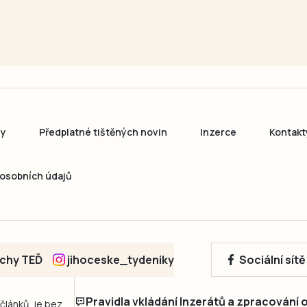
ny
Předplatné tištěných novin
Inzerce
Kontakt
osobních údajů
echy TEĎ
jihoceske_tydeniky
Sociální sít
Pravidla vkládání Inzerátů a zpracování
 článků, je bez