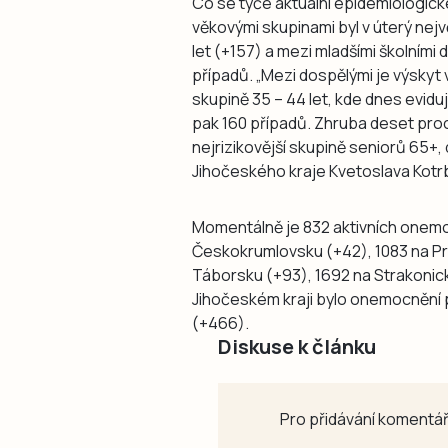
Co se týče aktuální epidemiologické
věkovými skupinami byl v úterý nejvě
let (+157) a mezi mladšími školními 
případů. „Mezi dospělými je výskyt
skupině 35 – 44 let, kde dnes evidu
pak 160 případů. Zhruba deset proc
nejrizikovější skupině seniorů 65+, 
Jihočeského kraje Kvetoslava Kotr
Momentálně je 832 aktivních onemo
Českokrumlovsku (+42), 1083 na Pra
Táborsku (+93), 1692 na Strakonic
Jihočeském kraji bylo onemocnění 
(+466).
Diskuse k článku
Pro přidávání komentář