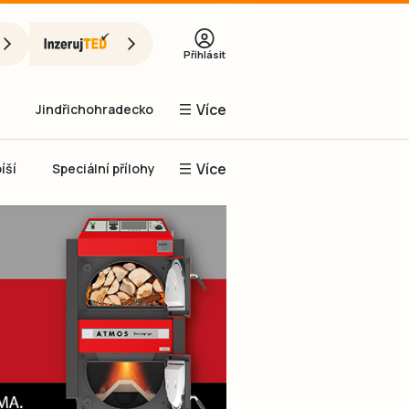
Přihlásit
Více
Jindřichohradecko
Více
íší
Speciální přílohy
Prachaticko
Inzerce
Obnovit heslo
řihlásit se
it se přes Facebook
čet, chci se
Registrovat