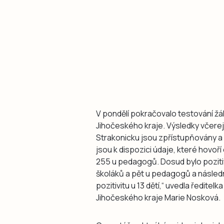
V pondělí pokračovalo testování žá
Jihočeského kraje. Výsledky včere
Strakonicku jsou zpřístupňovány a
jsou k dispozici údaje, které hovoř
255 u pedagogů. Dosud bylo pozitiv
školáků a pět u pedagogů a násle
pozitivitu u 13 dětí,“ uvedla ředite
Jihočeského kraje Marie Nosková.