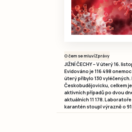
O čem se mluví
Zprávy
JIŽNÍ ČECHY – V úterý 16. listo
Evidováno je 116 498 onemocn
úterý přibylo 130 vyléčených.
Českobudějovicku, celkem je 
aktivních případů po dvou dn
aktuálních 11 178. Laboratoře
karantén stoupl výrazně o 91