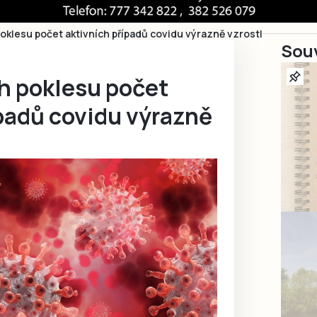
oklesu počet aktivních případů covidu výrazně vzrostl
Souv
h poklesu počet
padů covidu výrazně