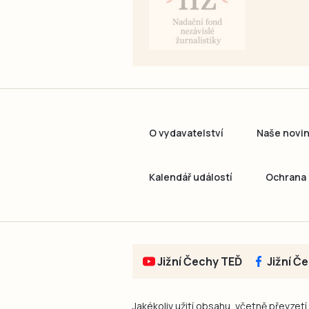
O vydavatelství
Naše novi
Kalendář událostí
Ochrana 
Jižní Čechy TEĎ
Jižní Č
Jakékoliv užití obsahu, včetně převzetí