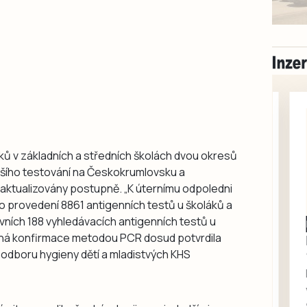
ků v základních a středních školách dvou okresů
jšího testování na Českokrumlovsku a
 aktualizovány postupně. „K úternímu odpoledni
í o provedení 8861 antigenních testů u školáků a
ních 188 vyhledávacích antigenních testů u
Milevsko
dná konfirmace metodou PCR dosud potvrdila
Zdarma / za odvoz
lka odboru hygieny dětí a mladistvých KHS
Daruji do dobrých
rukou kotě
Daruji do dobrých rukou
kotě-kočka, odčervené,