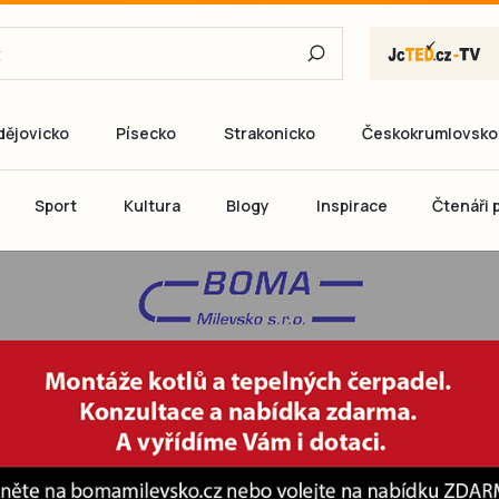
dějovicko
Písecko
Strakonicko
Českokrumlovsko
E-mail
Sport
Kultura
Blogy
Inspirace
Čtenáři p
Heslo
P
Přihlás
Ještě nemám ú