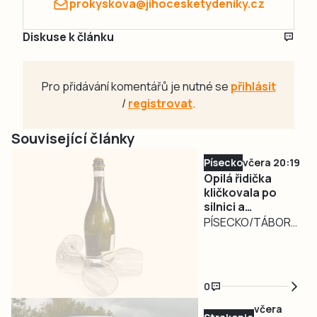
prokyskova@jihocesketydeniky.cz
Diskuse k článku
Pro přidávání komentářů je nutné se
přihlásit
/
registrovat
.
Související články
Písecko
včera 20:19
Opilá řidička
kličkovala po
silnici a
ohrožovala
PÍSECKO/TÁBORSKO
ostatní.
– Nebezpečně
Nadýchala téměř
kličkující osobní
3,3 promile
automobil
0
zaměstnal ve
středu v poledne
včera