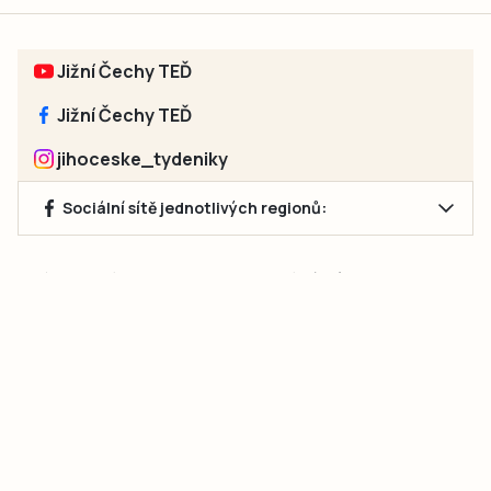
Jižní Čechy TEĎ
Jižní Čechy TEĎ
jihoceske_tydeniky
Sociální sítě jednotlivých regionů:
Jakékoliv užití obsahu, včetně převzetí článků, je bez souhlasu
společnosti Jihočeské týdeníky s.r.o. zakázáno. Souhlas lze
získat na e-mailu:
neumann@jihocesketydeniky.cz
.
2026 © Copyright Jihočeské týdeníky s.r.o.
Pravidla vkládání Inzerátů a zpracování osobních
údajů
Pravidla vkládání příspěvků