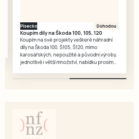
medvědy baribaly
vzrostl. Zoo se
proto rozhodla, že
Písecko
Dohodou
je zájemcům
Koupím díly na Škoda 100, 105, 120
představí
Koupím na své projekty veškeré náhradní
mnohem…
díly na Škoda 100, Š105, Š120, mimo
karosářských, nepoužité a původní výroby,
jednotlivě i větší množství, nabídku prosím
pouze na e-mail: svorpi@seznam.cz.