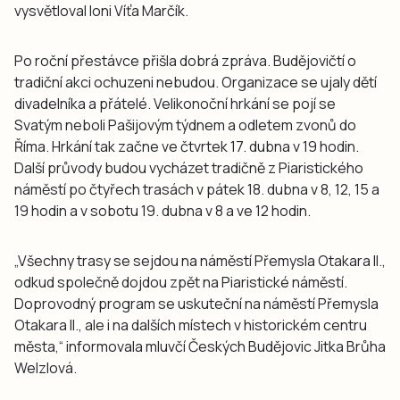
vysvětloval loni Víťa Marčík.
Po roční přestávce přišla dobrá zpráva. Budějovičtí o
tradiční akci ochuzeni nebudou. Organizace se ujaly dětí
divadelníka a přátelé. Velikonoční hrkání se pojí se
Svatým neboli Pašijovým týdnem a odletem zvonů do
Říma. Hrkání tak začne ve čtvrtek 17. dubna v 19 hodin.
Další průvody budou vycházet tradičně z Piaristického
náměstí po čtyřech trasách v pátek 18. dubna v 8, 12, 15 a
19 hodin a v sobotu 19. dubna v 8 a ve 12 hodin.
„Všechny trasy se sejdou na náměstí Přemysla Otakara II.,
odkud společně dojdou zpět na Piaristické náměstí.
Doprovodný program se uskuteční na náměstí Přemysla
Otakara II., ale i na dalších místech v historickém centru
města,“ informovala mluvčí Českých Budějovic Jitka Brůha
Welzlová.