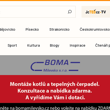
dějovicko
Písecko
Strakonicko
Českokrumlovsko
E-mail
Sport
Kultura
Blogy
Inspirace
Čtenáři p
Heslo
P
Přihlás
Ještě nemám ú