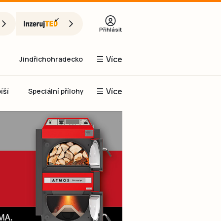
Přihlásit
Více
Jindřichohradecko
Více
íší
Speciální přílohy
Prachaticko
Inzerce
Obnovit heslo
řihlásit se
it se přes Facebook
čet, chci se
Registrovat