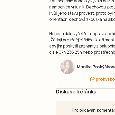
Zatímco řidič dodávky vyvázl bez z
nemocnice vrtulník. Dechovou zko
kvůli jeho stavu provést, proto byl 
orientační dechová zkouška na alko
Nehodu dále vyšetřují dopravní poli
„Žádají projíždějící řidiče, kteří mo
aby jim poskytli záznamy z palubní
čísle 974 236 254 nebo prostřednict
Monika Prokýškov
prokysko
Diskuse k článku
Pro přidávání komentář