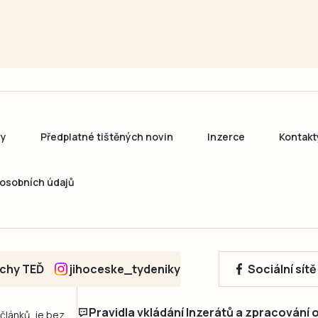
ny
Předplatné tištěných novin
Inzerce
Kontakt
osobních údajů
echy TEĎ
jihoceske_tydeniky
Sociální sít
Pravidla vkládání Inzerátů a zpracování
 článků, je bez