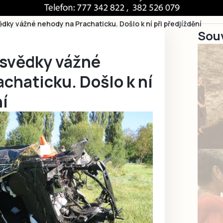
ědky vážné nehody na Prachaticku. Došlo k ní při předjíždění
Souv
 svědky vážné
chaticku. Došlo k ní
ní