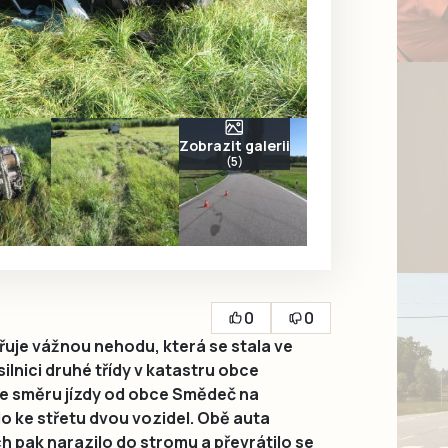
Zobrazit galerii
(5)
0
0
uje vážnou nehodu, která se stala ve
 silnici druhé třídy v katastru obce
e směru jízdy od obce Smědeč na
šlo ke střetu dvou vozidel. Obě auta
ich pak narazilo do stromu a převrátilo se