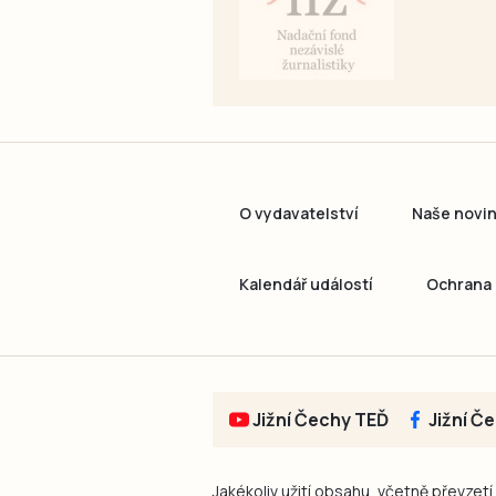
O vydavatelství
Naše novi
Kalendář událostí
Ochrana 
Jižní Čechy TEĎ
Jižní Č
Jakékoliv užití obsahu, včetně převzetí