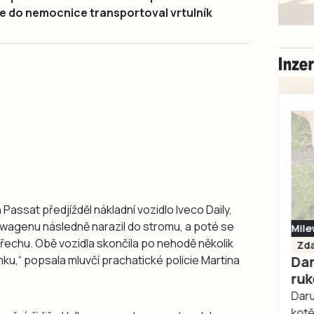
iče do nemocnice transportoval vrtulník
Passat předjížděl nákladní vozidlo Iveco Daily,
kswagenu následně narazil do stromu, a poté se
Milevsko
střechu. Obě vozidla skončila po nehodě několik
Zdarma / za odvoz
Daruji do dobrých
ku,“ popsala mluvčí prachatické policie Martina
rukou kotě
Daruji do dobrých rukou
kotě-kočka, odčervené,