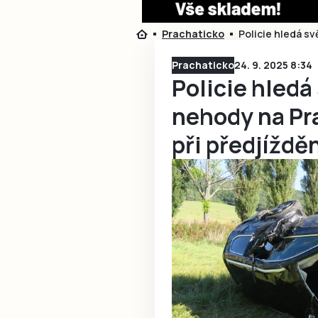
Prachaticko
Policie hledá sv
Prachaticko
24. 9. 2025 8:34
Policie hledá
nehody na Pra
při předjíždě