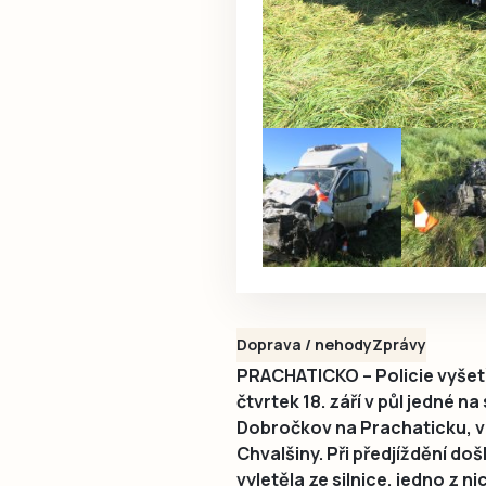
Doprava / nehody
Zprávy
PRACHATICKO – Policie vyšetř
čtvrtek 18. září v půl jedné na
Dobročkov na Prachaticku, v
Chvalšiny. Při předjíždění do
vyletěla ze silnice, jedno z n