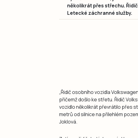
několikrát přes střechu. Řid
Letecké záchranné služby.
„Řidič osobního vozidla Volkswagen 
přičemž došlo ke střetu. Řidič Vol
vozidlo několikrát převrátilo přes 
metrů od silnice na přilehlém pozem
Joklová.