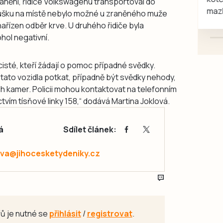
ranění, řidiče Volkswagenu transportoval do
mazlivé, ihned k odběru.
ušku na místě nebylo možné u zraněného muže
nařízen odběr krve. U druhého řidiče byla
hol negativní.
cisté, kteří žádají o pomoc případné svědky.
hli tato vozidla potkat, případně být svědky nehody,
ch kamer. Policii mohou kontaktovat na telefonním
vím tísňové linky 158,“ dodává Martina Joklová.
á
Sdílet článek:
va@jihocesketydeniky.cz
ů je nutné se
přihlásit
/
registrovat
.