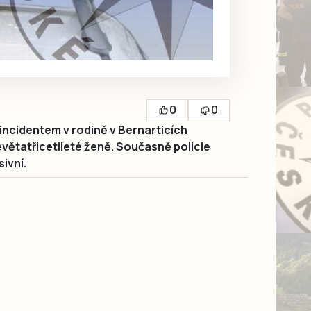
0
0
 incidentem v rodině v Bernarticích
devětatřicetileté ženě. Současně policie
ivní.