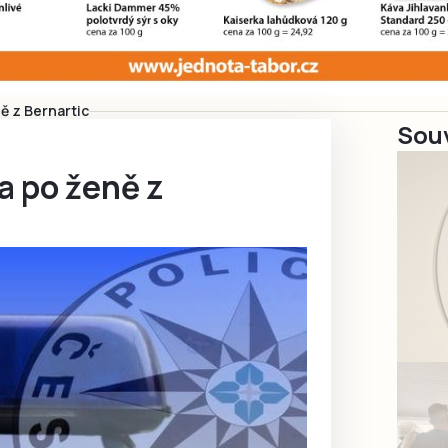
ně z Bernartic
Souv
la po ženě z