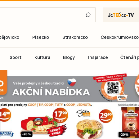
dějovicko
Písecko
Strakonicko
Českokrumlovsko
E-mail
Sport
Kultura
Blogy
Inspirace
Čtenáři p
Heslo
P
Přihlás
Ještě nemám ú