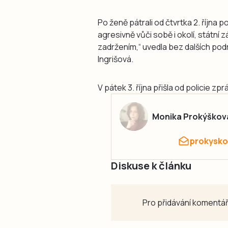
Po ženě pátrali od čtvrtka 2. října p
agresivně vůči sobě i okolí, státní
zadržením,“ uvedla bez dalších pod
Ingrišová.
V pátek 3. října přišla od policie z
Monika Prokýškov
prokysko
Diskuse k článku
Pro přidávání komentář