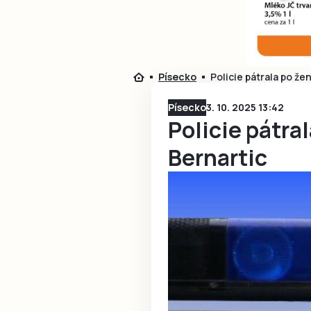
Písecko
Policie pátrala po že
Písecko
3. 10. 2025 13:42
Policie pátra
Bernartic