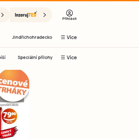
Přihlásit
Více
Jindřichohradecko
Více
íší
Speciální přílohy
Prachaticko
Inzerce
Obnovit heslo
řihlásit se
it se přes Facebook
čet, chci se
Registrovat