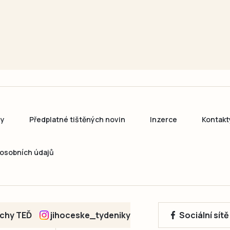
ny
Předplatné tištěných novin
Inzerce
Kontakt
osobních údajů
echy TEĎ
jihoceske_tydeniky
Sociální sít