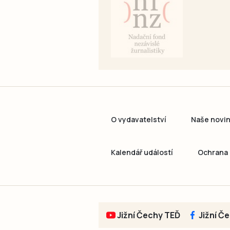
O vydavatelství
Naše novi
Kalendář událostí
Ochrana 
Jižní Čechy TEĎ
Jižní Č