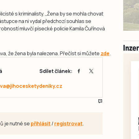
olicisté s kriminalisty. „Žena by se mohla chovat
 zástupce na ni vydal předchozí souhlas se
robností mluvčí písecké policie Kamila Čuřínová
práva, že žena byla nalezena. Přečíst si můžete
zde
.
á
Sdílet článek:
va@jihocesketydeniky.cz
Písecko
Dohodou
ů je nutné se
přihlásit
/
registrovat
.
Koupím díly na Škoda
100, 105, 120