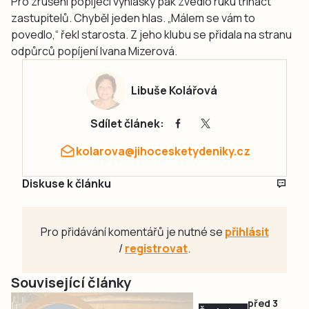
Pro zrušení popíjecí vyhlášky pak zvedlo ruku třináct
zastupitelů. Chyběl jeden hlas. „Málem se vám to
povedlo,“ řekl starosta. Z jeho klubu se přidala na stranu
odpůrců popíjení Ivana Mizerová.
Libuše Kolářová
Sdílet článek:
kolarova@jihocesketydeniky.cz
Diskuse k článku
Pro přidávání komentářů je nutné se
přihlásit
/
registrovat
.
Související články
před 3