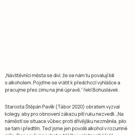
„Návštěvníci města se diví, že se nám tu povalují lidi
s alkoholem. Pojďme se vrátit k předchozí vyhlášce a
pracujme přes zimu na jiné úpravě,“ řekl Bohuslávek.
Starosta Štěpán Pavlík (Tábor 2020) obratem vyzval
kolegy, aby pro obnovení zákazu pití ruku nezvedli. „Na
náměstí se situace vůbec proti dřívějšku nezměnila, pilo
se tam i předtím. Teď jsme jen povolili alkohol v rozumné