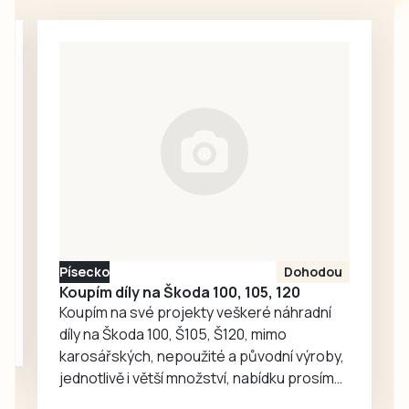
Na programu byla
za cestování MHD.
kostýmovaná
To je předmětem
prohlídka města.
kritiky i v jiných
„Každý rok ji
městech. Český
obměňujeme,“
Krumlov se…
řekla na úvod
Michaela
Pimperová z
infocentra. Loni
trasa prohlídky
vedla přes ulici Na
Pršíně do
Písecko
Dohodou
rožmberského
Koupím díly na Škoda 100, 105, 120
hradu. Tentokrát
Koupím na své projekty veškeré náhradní
se…
díly na Škoda 100, Š105, Š120, mimo
karosářských, nepoužité a původní výroby,
jednotlivě i větší množství, nabídku prosím
pouze na e-mail: svorpi@seznam.cz.