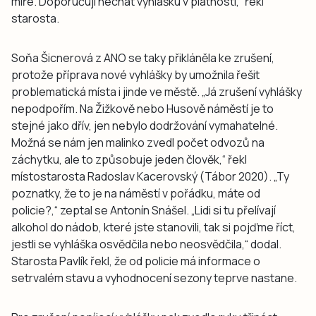
míře. Doporučuji nechat vyhlášku v platnosti,“ řekl
starosta.
Soňa Šicnerová z ANO se taky přikláněla ke zrušení,
protože příprava nové vyhlášky by umožnila řešit
problematická místa i jinde ve městě. „Já zrušení vyhlášky
nepodpořím. Na Žižkově nebo Husově náměstí je to
stejné jako dřív, jen nebylo dodržování vymahatelné.
Možná se nám jen malinko zvedl počet odvozů na
záchytku, ale to způsobuje jeden člověk,“ řekl
místostarosta Radoslav Kacerovský (Tábor 2020). „Ty
poznatky, že to je na náměstí v pořádku, máte od
policie?,“ zeptal se Antonín Snášel. „Lidi si tu přelívají
alkohol do nádob, které jste stanovili, tak si pojďme říct,
jestli se vyhláška osvědčila nebo neosvědčila,“ dodal.
Starosta Pavlík řekl, že od policie má informace o
setrvalém stavu a vyhodnocení sezony teprve nastane.