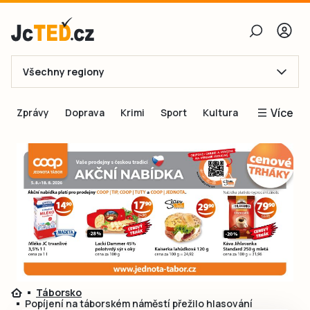
Všechny regiony
E-mail
Více
Zprávy
Doprava
Krimi
Sport
Kultura
Heslo
Blogy
Obnovit heslo
Inspirace
Čtenáři píší
Přihlásit se
Speciální přílohy
Přihlásit se přes Facebook
Inzerce
Ještě nemám účet, chci se
Registrovat
Táborsko
Popíjení na táborském náměstí přežilo hlasování