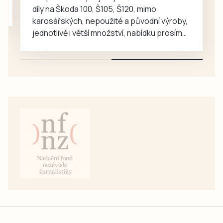
díly na Škoda 100, Š105, Š120, mimo
karosářských, nepoužité a původní výroby,
jednotlivě i větší množství, nabídku prosím
pouze na e-mail: svorpi@seznam.cz.