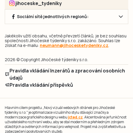
jihoceske_tydeniky
Sociální sítě jednotlivých regionů:
Jakékoliv užití obsahu, včetně převzetí článků, je bez souhlasu
společnosti Jihočeské týdeníky s.r.o. zakázáno. Souhlas lze
získat na e-mailu:
neumann@jihocesketydeniky.cz
.
2026 © Copyright Jihočeské týdeníky s.r.o.
Pravidla vkládání Inzerátů a zpracování osobních
údajů
Pravidla vkládání příspěvků
Hlavním cílem projektu „Nový vizuál webových stránek pro Jihočeské
týdeníky s.r.o." je optimalizace vizuálního stylu stávající značky a
modernizace grafického designu webu
jcted.cz
. Akcentována je funkčnost
uživatelského rozhraní webu, aby se stal moderním a přehledným zdrojem
důležitých a ověřených informací pro veřejnost. Projekt má zvýšit efektivitu a
zabezpečení poskytovaných služeb.