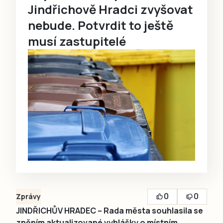
Jindřichově Hradci zvyšovat
nebude. Potvrdit to ještě
musí zastupitelé
0
0
Zprávy
JINDŘICHŮV HRADEC – Rada města souhlasila se
zněním aktualizované vyhlášky o místním