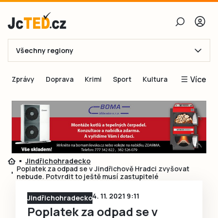
Všechny regiony
E-mail
Více
Zprávy
Doprava
Krimi
Sport
Kultura
Heslo
Blogy
Obnovit heslo
Inspirace
Čtenáři píší
Přihlásit se
Speciální přílohy
Jindřichohradecko
Přihlásit se přes Facebook
Inzerce
Poplatek za odpad se v Jindřichově Hradci zvyšovat
nebude. Potvrdit to ještě musí zastupitelé
Ještě nemám účet, chci se
Registrovat
4. 11. 2021 9:11
Jindřichohradecko
Poplatek za odpad se v