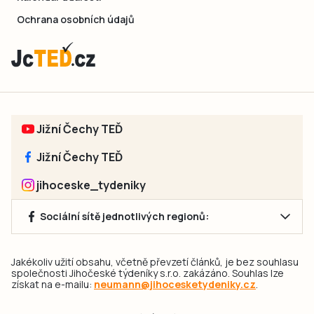
Ochrana osobních údajů
Jižní Čechy TEĎ
Jižní Čechy TEĎ
jihoceske_tydeniky
Sociální sítě jednotlivých regionů:
Jakékoliv užití obsahu, včetně převzetí článků, je bez souhlasu
společnosti Jihočeské týdeníky s.r.o. zakázáno. Souhlas lze
získat na e-mailu:
neumann@jihocesketydeniky.cz
.