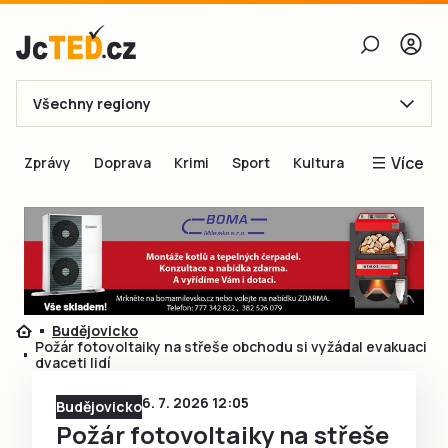
Všechny regiony
E-mail
Více
Zprávy
Doprava
Krimi
Sport
Kultura
Heslo
Blogy
Obnovit heslo
Inspirace
Čtenáři píší
Přihlásit se
Speciální přílohy
Budějovicko
Přihlásit se přes Facebook
Inzerce
Požár fotovoltaiky na střeše obchodu si vyžádal evakuaci
dvaceti lidí
Ještě nemám účet, chci se
Registrovat
6. 7. 2026 12:05
Budějovicko
Požár fotovoltaiky na střeše