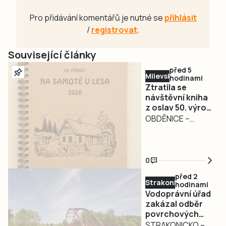
Pro přidávání komentářů je nutné se
přihlásit
/
registrovat
.
Související články
před 5
Milevsko
hodinami
Ztratila se
návštěvní kniha
z oslav 50. výročí
filmu Na samotě
OBDĚNICE –
u lesa.
Nepříjemná
Pořadatelé prosí
událost
o její vrácení
poznamenala
0
oslavy 50. výročí
před 2
kultovního filmu Na
Strakonicko
hodinami
samotě u lesa v
Vodoprávní úřad
Obděnicích na
zakázal odběr
povrchových
Petrovicku ze
vod na
STRAKONICKO – V