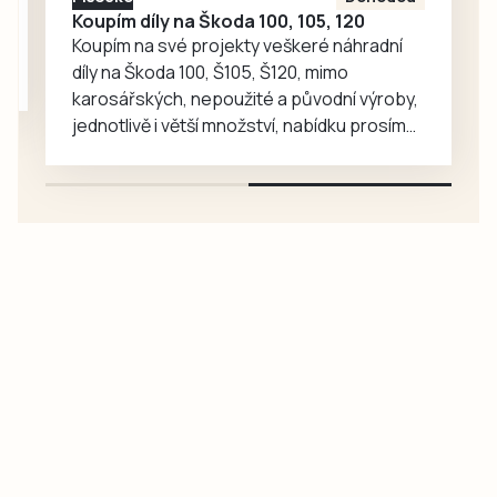
Koupím díly na Škoda 100, 105, 120
Koupím na své projekty veškeré náhradní
díly na Škoda 100, Š105, Š120, mimo
karosářských, nepoužité a původní výroby,
jednotlivě i větší množství, nabídku prosím
pouze na e-mail: svorpi@seznam.cz.