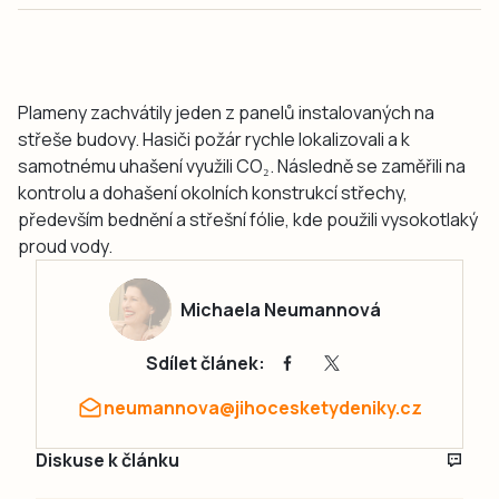
Plameny zachvátily jeden z panelů instalovaných na
střeše budovy. Hasiči požár rychle lokalizovali a k
samotnému uhašení využili CO₂. Následně se zaměřili na
kontrolu a dohašení okolních konstrukcí střechy,
především bednění a střešní fólie, kde použili vysokotlaký
proud vody.
Michaela Neumannová
Sdílet článek:
neumannova@jihocesketydeniky.cz
Diskuse k článku