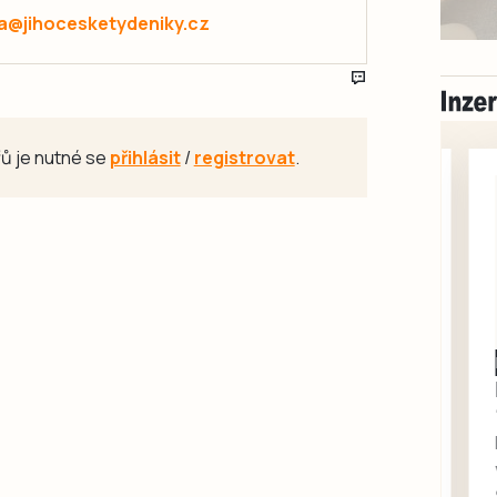
a@jihocesketydeniky.cz
ů je nutné se
přihlásit
/
registrovat
.
Milevsko
Zdarma / za odvoz
Daruji do dobrých
rukou kotě
Daruji do dobrých rukou
kotě-kočka, odčervené,