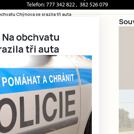
bchvatu Chýnova se srazila tři auta
Souv
. Na obchvatu
azila tři auta