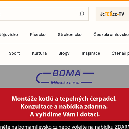
dějovicko
Písecko
Strakonicko
Českokrumlovsko
E-mail
Sport
Kultura
Blogy
Inspirace
Čtenáři p
Heslo
P
Přihlás
Ještě nemám ú