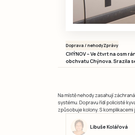
Doprava / nehody
Zprávy
CHÝNOV – Ve čtvrt na osm ráno
obchvatu Chýnova. Srazila se t
Na místě nehody zasahují záchraná
systému. Dopravu řídí policisté kyv
způsobuje kolony. S komplikacemi j
Libuše Kolářová