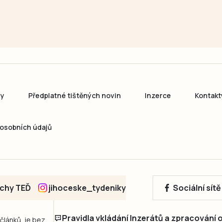
ny
Předplatné tištěných novin
Inzerce
Kontakt
osobních údajů
echy TEĎ
jihoceske_tydeniky
Sociální sít
Pravidla vkládání Inzerátů a zpracování
 článků, je bez