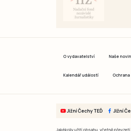
O vydavatelství
Naše novi
Kalendář událostí
Ochrana 
Jižní Čechy TEĎ
Jižní Č
Jakékoliv užití obsahu, včetně převzetí