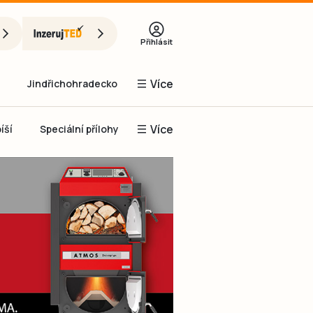
Přihlásit
Více
Jindřichohradecko
Více
íší
Speciální přílohy
Prachaticko
Inzerce
Obnovit heslo
řihlásit se
it se přes Facebook
čet, chci se
Registrovat