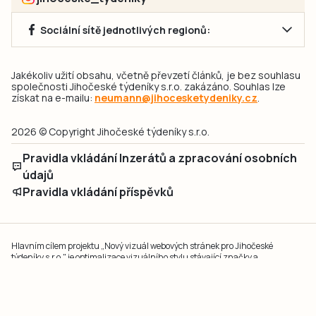
Sociální sítě jednotlivých regionů:
Jakékoliv užití obsahu, včetně převzetí článků, je bez souhlasu
společnosti Jihočeské týdeníky s.r.o. zakázáno. Souhlas lze
získat na e-mailu:
neumann@jihocesketydeniky.cz
.
2026 © Copyright Jihočeské týdeníky s.r.o.
Pravidla vkládání Inzerátů a zpracování osobních
údajů
Pravidla vkládání příspěvků
Hlavním cílem projektu „Nový vizuál webových stránek pro Jihočeské
týdeníky s.r.o." je optimalizace vizuálního stylu stávající značky a
modernizace grafického designu webu
jcted.cz
. Akcentována je funkčnost
uživatelského rozhraní webu, aby se stal moderním a přehledným zdrojem
důležitých a ověřených informací pro veřejnost. Projekt má zvýšit efektivitu a
zabezpečení poskytovaných služeb.