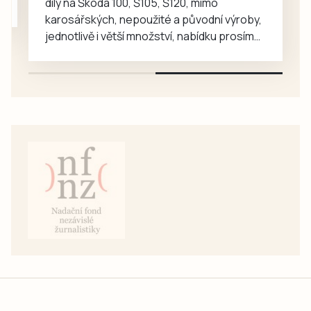
díly na Škoda 100, Š105, Š120, mimo
pohotovost v
karosářských, nepoužité a původní výroby,
budějovické
jednotlivě i větší množství, nabídku prosím
Lidické ulici je…
pouze na e-mail: svorpi@seznam.cz.