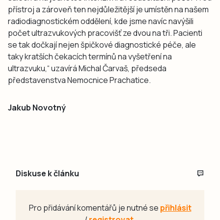
přístroj a zároveň ten nejdůležitější je umístěn na našem
radiodiagnostickém oddělení, kde jsme navíc navýšili
počet ultrazvukových pracovišť ze dvou na tři. Pacienti
se tak dočkají nejen špičkové diagnostické péče, ale
taky kratších čekacích termínů na vyšetření na
ultrazvuku,“ uzavírá Michal Čarvaš, předseda
představenstva Nemocnice Prachatice.
Jakub Novotný
Diskuse k článku
Pro přidávání komentářů je nutné se
přihlásit
/
registrovat
.