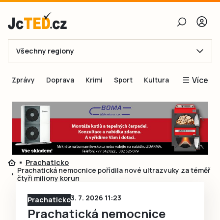
Všechny regiony
E-mail
Více
Zprávy
Doprava
Krimi
Sport
Kultura
Heslo
Blogy
Obnovit heslo
Inspirace
Čtenáři píší
Přihlásit se
Speciální přílohy
Prachaticko
Přihlásit se přes Facebook
Inzerce
Prachatická nemocnice pořídila nové ultrazvuky za téměř
čtyři miliony korun
Ještě nemám účet, chci se
Registrovat
3. 7. 2026 11:23
Prachaticko
Prachatická nemocnice