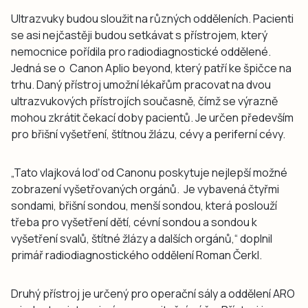
Ultrazvuky budou sloužit na různých odděleních. Pacienti
se asi nejčastěji budou setkávat s přístrojem, který
nemocnice pořídila pro radiodiagnostické oddělené.
Jedná se o Canon Aplio beyond, který patří ke špičce na
trhu. Daný přístroj umožní lékařům pracovat na dvou
ultrazvukových přístrojích současně, čímž se výrazně
mohou zkrátit čekací doby pacientů. Je určen především
pro břišní vyšetření, štítnou žlázu, cévy a periferní cévy.
„Tato vlajková loď od Canonu poskytuje nejlepší možné
zobrazení vyšetřovaných orgánů. Je vybavená čtyřmi
sondami, břišní sondou, menší sondou, která poslouží
třeba pro vyšetření dětí, cévní sondou a sondou k
vyšetření svalů, štítné žlázy a dalších orgánů,“ doplnil
primář radiodiagnostického oddělení Roman Čerkl.
Druhý přístroj je určený pro operační sály a oddělení ARO