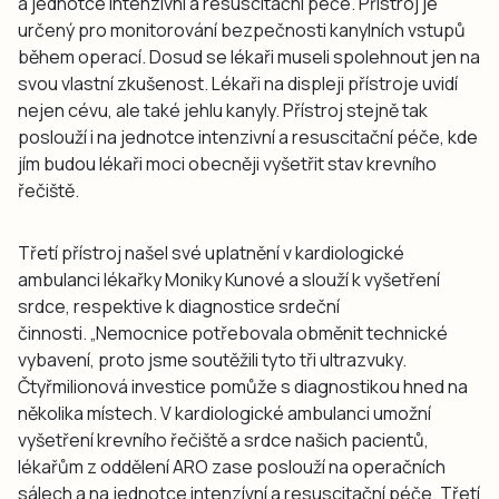
a jednotce intenzivní a resuscitační péče. Přístroj je
určený pro monitorování bezpečnosti kanylních vstupů
během operací. Dosud se lékaři museli spolehnout jen na
svou vlastní zkušenost. Lékaři na displeji přístroje uvidí
nejen cévu, ale také jehlu kanyly. Přístroj stejně tak
poslouží i na jednotce intenzivní a resuscitační péče, kde
jím budou lékaři moci obecněji vyšetřit stav krevního
řečiště.
Třetí přístroj našel své uplatnění v kardiologické
ambulanci lékařky Moniky Kunové a slouží k vyšetření
srdce, respektive k diagnostice srdeční
činnosti. „Nemocnice potřebovala obměnit technické
vybavení, proto jsme soutěžili tyto tři ultrazvuky.
Čtyřmilionová investice pomůže s diagnostikou hned na
několika místech. V kardiologické ambulanci umožní
vyšetření krevního řečiště a srdce našich pacientů,
lékařům z oddělení ARO zase poslouží na operačních
sálech a na jednotce intenzívní a resuscitační péče. Třetí