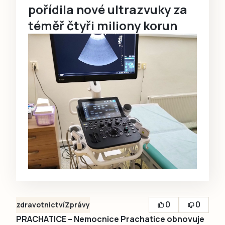
pořídila nové ultrazvuky za
téměř čtyři miliony korun
0
0
zdravotnictví
Zprávy
PRACHATICE – Nemocnice Prachatice obnovuje