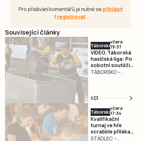
Pro přidávání komentářů je nutné se
přihlásit
/
registrovat
.
Související články
včera
Táborsko
19:37
VIDEO. Táborská
hasičská liga: Po
sobotní soutěži
v Božejovicích a
TÁBORSKO –
noční diskotéce
Víkend přinesl
přišla prověrka v
osmé a deváté
Řepči
kolo EMAS
0
Táborské
včera
hasičské ligy v
Táborsko
17:34
požárních útocích.
Kvalifikační
Zbývají už tedy jen
turnaj ve hře
scrabble přilákal
tři poslední
do Stádlce na
STÁDLEC –
soutěže. Obě kola