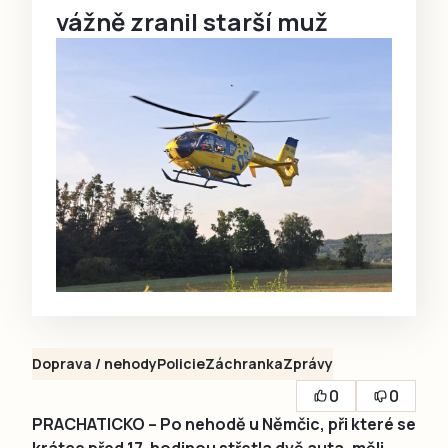
vážně zranil starší muž
Doprava / nehody
Policie
Záchranka
Zprávy
0
0
PRACHATICKO – Po nehodě u Němčic, při které se