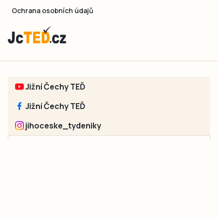
Ochrana osobních údajů
Jižní Čechy TEĎ
Jižní Čechy TEĎ
jihoceske_tydeniky
Sociální sítě jednotlivých regionů:
Jakékoliv užití obsahu, včetně převzetí článků, je bez souhlasu
společnosti Jihočeské týdeníky s.r.o. zakázáno. Souhlas lze
získat na e-mailu:
neumann@jihocesketydeniky.cz
.
2026 © Copyright Jihočeské týdeníky s.r.o.