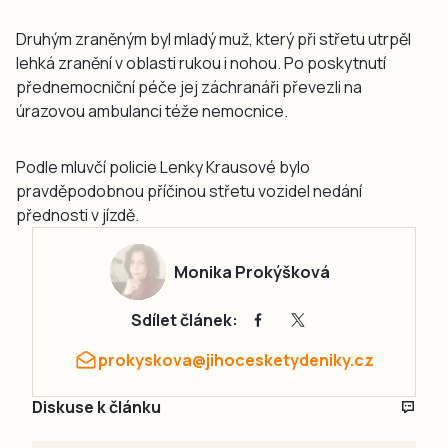
Druhým zraněným byl mladý muž, který při střetu utrpěl
lehká zranění v oblasti rukou i nohou. Po poskytnutí
přednemocniční péče jej záchranáři převezli na
úrazovou ambulanci téže nemocnice.
Podle mluvčí policie Lenky Krausové bylo
pravděpodobnou příčinou střetu vozidel nedání
přednosti v jízdě.
Monika Prokýšková
Sdílet článek:
prokyskova@jihocesketydeniky.cz
Diskuse k článku