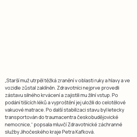
„Starší muž utrpěl těžká zranění v oblasti ruky a hlavy a ve
vozidle zůstal zaklíněn. Zdravotníci nejprve provedli
zástavu silného krvácení a zajistili mu žilní vstup. Po
podání tišících léků a vyproštění jej uložili do celotělové
vakuové matrace. Po další stabilizaci stavu byl letecky
transportován do traumacentra českobudějovické
nemocnice,“ popsala mluvčí Zdravotnické záchranné
služby Jihočeského kraje Petra Kafková.