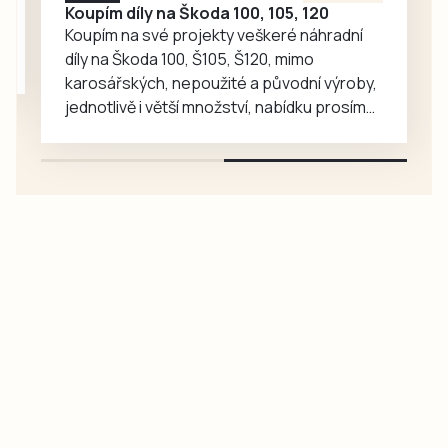
Koupím díly na Škoda 100, 105, 120
odřeniny, a…
Koupím na své projekty veškeré náhradní
díly na Škoda 100, Š105, Š120, mimo
karosářských, nepoužité a původní výroby,
jednotlivě i větší množství, nabídku prosím
pouze na e-mail: svorpi@seznam.cz.