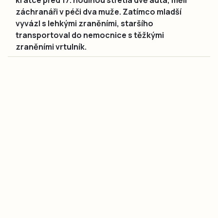
krátce před 17. hodinou střetla dvě auta, měli
záchranáři v péči dva muže. Zatímco mladší
vyvázl s lehkými zraněními, staršího
transportoval do nemocnice s těžkými
zraněními vrtulník.