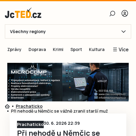
Všechny regiony
E-mail
Více
Zprávy
Doprava
Krimi
Sport
Kultura
Heslo
Blogy
Obnovit heslo
Inspirace
Čtenáři píší
Přihlásit se
Speciální přílohy
Přihlásit se přes Facebook
Inzerce
Prachaticko
Při nehodě u Němčic se vážně zranil starší muž
Ještě nemám účet, chci se
Registrovat
30. 6. 2026 22:39
Prachaticko
Při nehodě u Němčic se