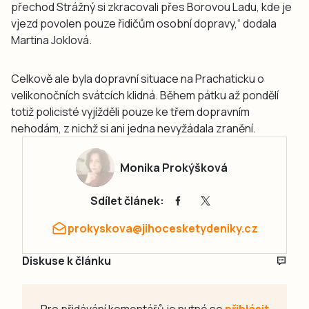
přechod Strážný si zkracovali přes Borovou Ladu, kde je
vjezd povolen pouze řidičům osobní dopravy,“ dodala
Martina Joklová.
Celkově ale byla dopravní situace na Prachaticku o
velikonočních svátcích klidná. Během pátku až pondělí
totiž policisté vyjížděli pouze ke třem dopravním
nehodám, z nichž si ani jedna nevyžádala zranění.
Monika Prokýšková
Sdílet článek:
prokyskova@jihocesketydeniky.cz
Diskuse k článku
Pro přidávání komentářů je nutné se
přihlásit