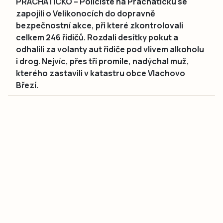
PRACHATICKO – Policisté na Prachaticku se
zapojili o Velikonocích do dopravně
bezpečnostní akce, při které zkontrolovali
celkem 246 řidičů. Rozdali desítky pokut a
odhalili za volanty aut řidiče pod vlivem alkoholu
i drog. Nejvíc, přes tři promile, nadýchal muž,
kterého zastavili v katastru obce Vlachovo
Březí.