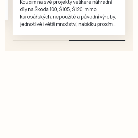
Koupím na své projekty veškeré náhradní
díly na Škoda 100, Š105, Š120, mimo
karosářských, nepoužité a původní výroby,
jednotlivě i větší množství, nabídku prosím
pouze na e-mail: svorpi@seznam.cz.