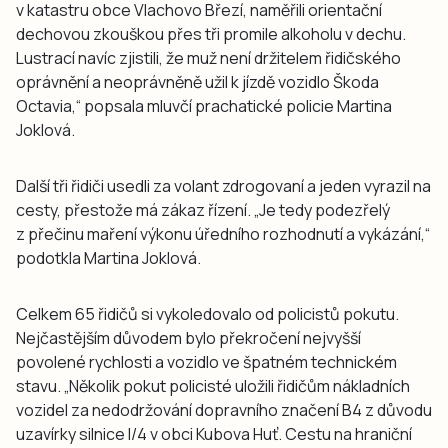
v katastru obce Vlachovo Březí, naměřili orientační
dechovou zkouškou přes tři promile alkoholu v dechu.
Lustrací navíc zjistili, že muž není držitelem řidičského
oprávnění a neoprávněně užil k jízdě vozidlo Škoda
Octavia,“ popsala mluvčí prachatické policie Martina
Joklová.
Další tři řidiči usedli za volant zdrogovaní a jeden vyrazil na
cesty, přestože má zákaz řízení. „Je tedy podezřelý
z přečinu maření výkonu úředního rozhodnutí a vykázání,“
podotkla Martina Joklová.
Celkem 65 řidičů si vykoledovalo od policistů pokutu.
Nejčastějším důvodem bylo překročení nejvyšší
povolené rychlosti a vozidlo ve špatném technickém
stavu. „Několik pokut policisté uložili řidičům nákladních
vozidel za nedodržování dopravního značení B4 z důvodu
uzavírky silnice I/4 v obci Kubova Huť. Cestu na hraniční