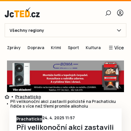
Všechny regiony
E-mail
Více
Zprávy
Doprava
Krimi
Sport
Kultura
Heslo
Blogy
Obnovit heslo
Inspirace
Čtenáři píší
Přihlásit se
Speciální přílohy
Prachaticko
Přihlásit se přes Facebook
Inzerce
Při velikonoční akci zastavili policisté na Prachaticku
řidiče s více než třemi promile alkoholu
Ještě nemám účet, chci se
Registrovat
24. 4. 2025 11:57
Prachaticko
Při velikonoční akci zastavili