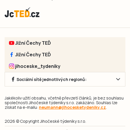
Jižní Čechy TEĎ
Jižní Čechy TEĎ
jihoceske_tydeniky
Sociální sítě jednotlivých regionů:
Jakékoliv užití obsahu, včetně převzetí článků, je bez souhlasu
společnosti Jihočeské týdeníky s.r.o. zakázáno. Souhlas lze
získat na e-mailu:
neumann@jihocesketydeniky.cz
.
2026 © Copyright Jihočeské týdeníky s.r.o.