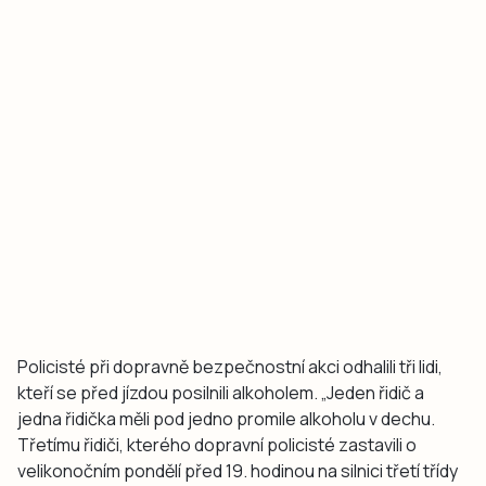
Policisté při dopravně bezpečnostní akci odhalili tři lidi,
kteří se před jízdou posilnili alkoholem. „Jeden řidič a
jedna řidička měli pod jedno promile alkoholu v dechu.
Třetímu řidiči, kterého dopravní policisté zastavili o
velikonočním pondělí před 19. hodinou na silnici třetí třídy