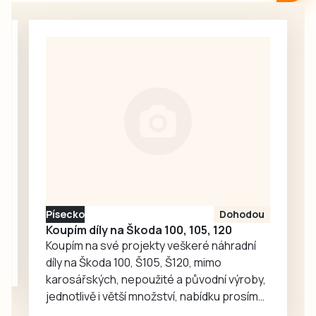
pro každodenní
pečovatelskou
setkávání,
službou v
odpočinek i
Milevsku, kam za
společné aktivity.
seniory znovu
zavítaly děti z
dětské skupiny
Jesličky Milísek.
Děti přinášejí do
života seniorů
radost, ti jim na
oplátku vyprávějí
zajímavé příběhy.
Písecko
Dohodou
Koupím díly na Škoda 100, 105, 120
Koupím na své projekty veškeré náhradní
díly na Škoda 100, Š105, Š120, mimo
karosářských, nepoužité a původní výroby,
jednotlivě i větší množství, nabídku prosím
pouze na e-mail: svorpi@seznam.cz.