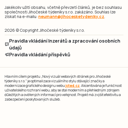
Jakékoliv užití obsahu, včetně převzetí článků, je bez souhlasu
společnosti Jihočeské týdeníky s.r.o. zakázáno. Souhlas lze
získat na e-mailu:
neumann@jihocesketydeniky.cz
.
2026 © Copyright Jihočeské týdeníky s.r.o.
Pravidla vkládání Inzerátů a zpracování osobních
údajů
Pravidla vkládání příspěvků
Hlavním cílem projektu „Nový vizuál webových stránek pro Jihočeské
týdeníky s.r.o." je optimalizace vizuálního stylu stávající značky a
modernizace grafického designu webu
jcted.cz
. Akcentována je funkčnost
uživatelského rozhraní webu, aby se stal moderním a přehledným zdrojem
důležitých a ověřených informací pro veřejnost. Projekt má zvýšit efektivitu a
zabezpečení poskytovaných služeb.
Projekt byl spolufinancován Evropskou unií z nástroje NextGenerationEU.