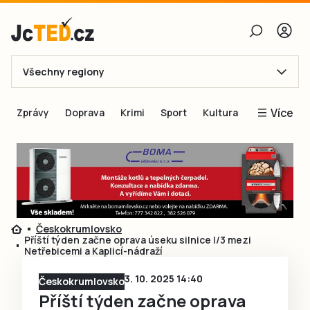
Všechny regiony
E-mail
Více
Zprávy
Doprava
Krimi
Sport
Kultura
Heslo
Blogy
Obnovit heslo
Inspirace
Čtenáři píší
Přihlásit se
Speciální přílohy
Českokrumlovsko
Přihlásit se přes Facebook
Inzerce
Příští týden začne oprava úseku silnice I/3 mezi
Netřebicemi a Kaplicí-nádraží
Ještě nemám účet, chci se
Registrovat
3. 10. 2025 14:40
Českokrumlovsko
Příští týden začne oprava