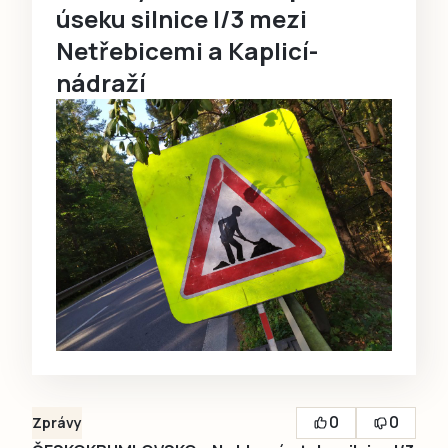
úseku silnice I/3 mezi
Netřebicemi a Kaplicí-
nádraží
0
0
Zprávy