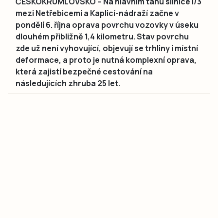
ČESKOKRUMLOVSKO – Na hlavním tahu silnice I/3
mezi Netřebicemi a Kaplicí-nádraží začne v
pondělí 6. října oprava povrchu vozovky v úseku
dlouhém přibližně 1,4 kilometru. Stav povrchu
zde už není vyhovující, objevují se trhliny i místní
deformace, a proto je nutná komplexní oprava,
která zajistí bezpečné cestování na
následujících zhruba 25 let.