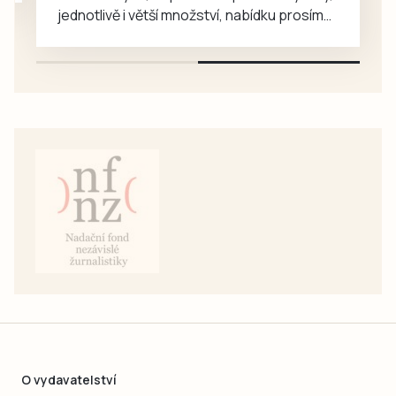
jednotlivě i větší množství, nabídku prosím
pouze na e-mail: svorpi@seznam.cz.
O vydavatelství