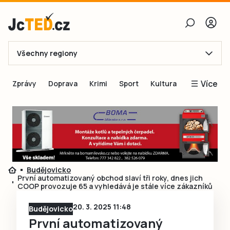
Všechny regiony
E-mail
Více
Zprávy
Doprava
Krimi
Sport
Kultura
Heslo
Blogy
Obnovit heslo
Inspirace
Čtenáři píší
Přihlásit se
Speciální přílohy
Budějovicko
Přihlásit se přes Facebook
Inzerce
První automatizovaný obchod slaví tři roky, dnes jich
COOP provozuje 65 a vyhledává je stále více zákazníků
Ještě nemám účet, chci se
Registrovat
20. 3. 2025 11:48
Budějovicko
První automatizovaný