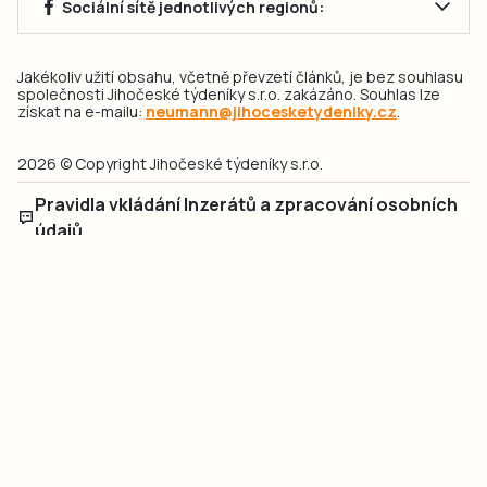
Sociální sítě jednotlivých regionů:
Jakékoliv užití obsahu, včetně převzetí článků, je bez souhlasu
společnosti Jihočeské týdeníky s.r.o. zakázáno. Souhlas lze
získat na e-mailu:
neumann@jihocesketydeniky.cz
.
2026 © Copyright Jihočeské týdeníky s.r.o.
Pravidla vkládání Inzerátů a zpracování osobních
údajů
Pravidla vkládání příspěvků
Hlavním cílem projektu „Nový vizuál webových stránek pro Jihočeské
týdeníky s.r.o." je optimalizace vizuálního stylu stávající značky a
modernizace grafického designu webu
jcted.cz
. Akcentována je funkčnost
uživatelského rozhraní webu, aby se stal moderním a přehledným zdrojem
důležitých a ověřených informací pro veřejnost. Projekt má zvýšit efektivitu a
zabezpečení poskytovaných služeb.
Projekt byl spolufinancován Evropskou unií z nástroje NextGenerationEU.