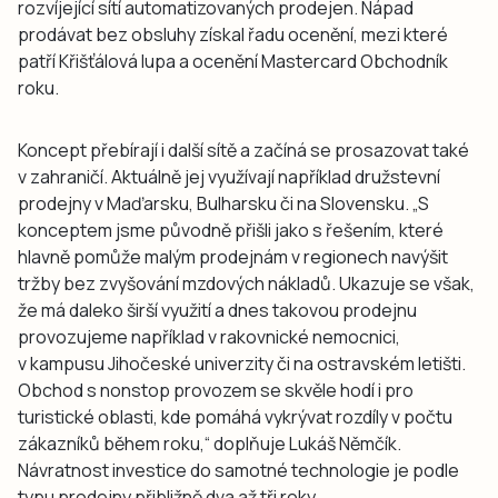
rozvíjející sítí automatizovaných prodejen. Nápad
prodávat bez obsluhy získal řadu ocenění, mezi které
patří Křišťálová lupa a ocenění Mastercard Obchodník
roku.
Koncept přebírají i další sítě a začíná se prosazovat také
v zahraničí. Aktuálně jej využívají například družstevní
prodejny v Maďarsku, Bulharsku či na Slovensku. „S
konceptem jsme původně přišli jako s řešením, které
hlavně pomůže malým prodejnám v regionech navýšit
tržby bez zvyšování mzdových nákladů. Ukazuje se však,
že má daleko širší využití a dnes takovou prodejnu
provozujeme například v rakovnické nemocnici,
v kampusu Jihočeské univerzity či na ostravském letišti.
Obchod s nonstop provozem se skvěle hodí i pro
turistické oblasti, kde pomáhá vykrývat rozdíly v počtu
zákazníků během roku,“ doplňuje Lukáš Němčík.
Návratnost investice do samotné technologie je podle
typu prodejny přibližně dva až tři roky.