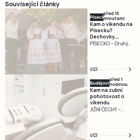
Související články
před 15
Písecko
minutami
Kam o víkendu na
Písecku?
Dechovky,
pohádkový les,
PÍSECKO – Druhý
jazz i Slavnost
srpnový víkend
venkova
nabídne na
Písecku pestrý
0
program pro
před 1
milovníky hudby,
Budějovicko
hodinou
rodiny s dětmi i
Kam na zubní
příznivce
pohotovost o
víkendu
venkovských
JIŽNÍ ČECHY –
slavností.
Kromě krajské
Návštěvníci mohou
zubní pohotovosti
zamířit na
v Lidické ulici
přehlídku
0
439/78 v Českých