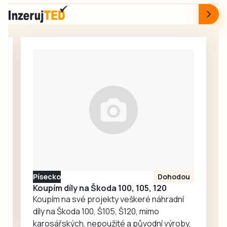
těsné blízkosti.
pohotovost v
houskami, skořicí,
Předběžná škoda
budějovické
mandlemi a
byla vyčíslena na
Lidické ulici je…
sněhem z bílků.
více než 2,5
Jednoduchý
milionu korun.
způsob, jak
zužitkovat
přebytek jablek a
zároveň si
připomenout
dětství a vůně
domova. Skvělý
teplý i studený, k
obědu i ke
vzpomínání.
Písecko
Dohodou
Koupím díly na Škoda 100, 105, 120
Koupím na své projekty veškeré náhradní
díly na Škoda 100, Š105, Š120, mimo
karosářských, nepoužité a původní výroby,