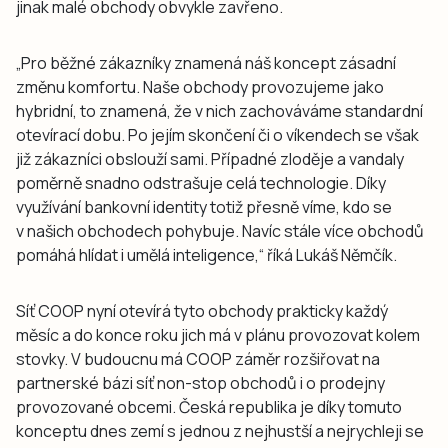
jinak malé obchody obvykle zavřeno.
„Pro běžné zákazníky znamená náš koncept zásadní
změnu komfortu. Naše obchody provozujeme jako
hybridní, to znamená, že v nich zachováváme standardní
otevírací dobu. Po jejím skončení či o víkendech se však
již zákazníci obslouží sami. Případné zloděje a vandaly
poměrně snadno odstrašuje celá technologie. Díky
využívání bankovní identity totiž přesně víme, kdo se
v našich obchodech pohybuje. Navíc stále více obchodů
pomáhá hlídat i umělá inteligence,“ říká Lukáš Němčík.
Síť COOP nyní otevírá tyto obchody prakticky každý
měsíc a do konce roku jich má v plánu provozovat kolem
stovky. V budoucnu má COOP záměr rozšiřovat na
partnerské bázi síť non-stop obchodů i o prodejny
provozované obcemi. Česká republika je díky tomuto
konceptu dnes zemí s jednou z nejhustší a nejrychleji se