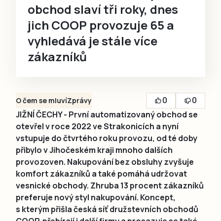
obchod slaví tři roky, dnes
jich COOP provozuje 65 a
vyhledává je stále více
zákazníků
0
0
O čem se mluví
Zprávy
JIŽNÍ ČECHY - První automatizovaný obchod se
otevřel v roce 2022 ve Strakonicích a nyní
vstupuje do čtvrtého roku provozu, od té doby
přibylo v Jihočeském kraji mnoho dalších
provozoven. Nakupování bez obsluhy zvyšuje
komfort zákazníků a také pomáhá udržovat
vesnické obchody. Zhruba 13 procent zákazníků
preferuje nový styl nakupování. Koncept,
s kterým přišla česká síť družstevních obchodů
COOP, přebírají i další firmy a prosazuje se také