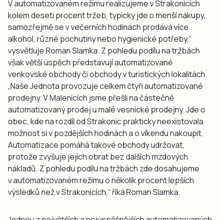
V automatizovaném režimu realizujeme v Strakonicích
kolem deseti procent tržeb, typicky jde o menší nákupy,
samozřejmě se v večerních hodinách prodává více
alkohol, různé pochutiny nebo hygienické potřeby,“
vysvětluje Roman Slamka. Z pohledu podílu na tržbách
však větší úspěch představují automatizované
venkovské obchody či obchody v turistických lokalitách.
„Naše Jednota provozuje celkem čtyři automatizované
prodejny. V Malenicích jsme přešli na částečně
automatizovaný prodej u malé vesnické prodejny. Jde o
obec, kde na rozdíl od Strakonic prakticky neexistovala
možnost si v pozdějších hodinách a o víkendu nakoupit.
Automatizace pomáhá takové obchody udržovat,
protože zvyšuje jejich obrat bez dalších mzdových
nákladů. Z pohledu podílu na tržbách zde dosahujeme
v automatizovaném režimu o několik procent lepších
výsledků než v Strakonicích,“ říká Roman Slamka.
Jednou z největších a nejúspěšnějších automatizovaných